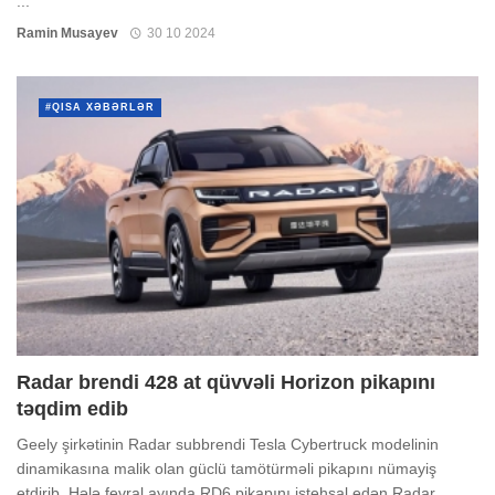
...
Ramin Musayev
30 10 2024
#QISA XƏBƏRLƏR
Radar brendi 428 at qüvvəli Horizon pikapını
təqdim edib
Geely şirkətinin Radar subbrendi Tesla Cybertruck modelinin
dinamikasına malik olan güclü tamötürməli pikapını nümayiş
etdirib. Hələ fevral ayında RD6 pikapını istehsal edən Radar ...