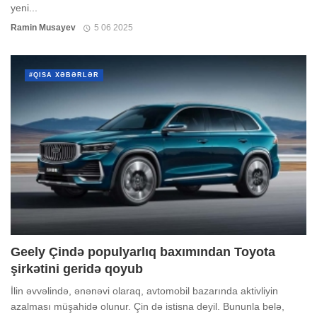
yeni...
Ramin Musayev
5 06 2025
#QISA XƏBƏRLƏR
Geely Çində populyarlıq baxımından Toyota
şirkətini geridə qoyub
İlin əvvəlində, ənənəvi olaraq, avtomobil bazarında aktivliyin
azalması müşahidə olunur. Çin də istisna deyil. Bununla belə,