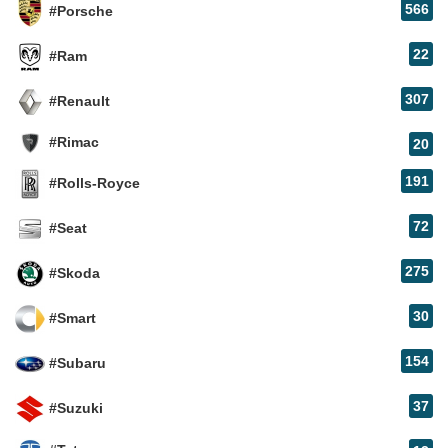
566
#Porsche
22
#Ram
307
#Renault
#Rimac
20
191
#Rolls-Royce
72
#Seat
275
#Skoda
30
#Smart
154
#Subaru
37
#Suzuki