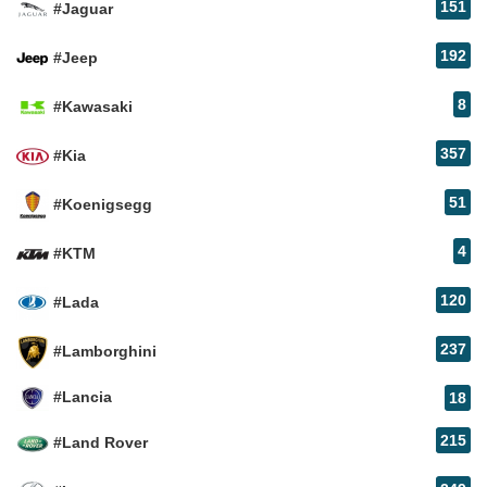
151
#Jaguar
192
#Jeep
8
#Kawasaki
357
#Kia
51
#Koenigsegg
4
#KTM
120
#Lada
237
#Lamborghini
#Lancia
18
215
#Land Rover