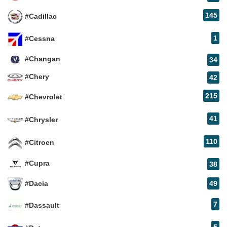
145
#Cadillac
1
#Cessna
#Changan
34
#Chery
42
215
#Chevrolet
41
#Chrysler
110
#Citroen
#Cupra
38
#Dacia
49
7
#Dassault