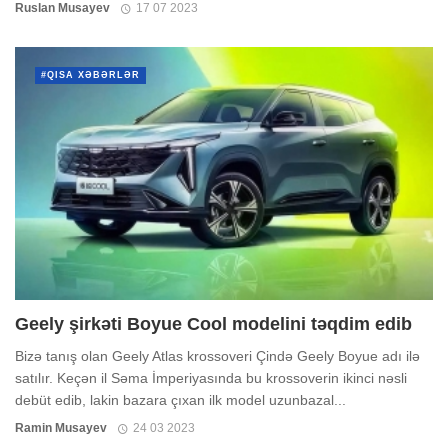
Ruslan Musayev
17 07 2023
#QISA XƏBƏRLƏR
Geely şirkəti Boyue Cool modelini təqdim edib
Bizə tanış olan Geely Atlas krossoveri Çində Geely Boyue adı ilə
satılır. Keçən il Səma İmperiyasında bu krossoverin ikinci nəsli
debüt edib, lakin bazara çıxan ilk model uzunbazal...
Ramin Musayev
24 03 2023