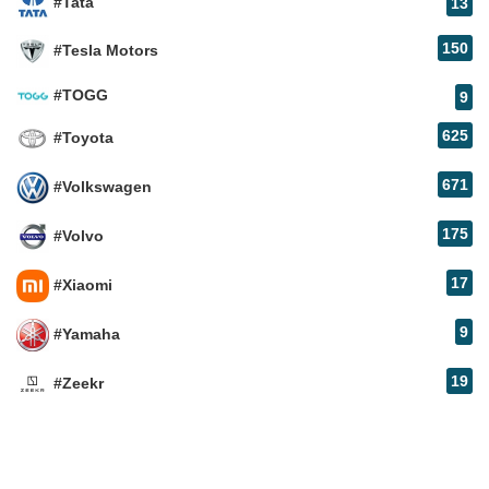
#Tata
13
150
#Tesla Motors
#TOGG
9
625
#Toyota
671
#Volkswagen
175
#Volvo
17
#Xiaomi
9
#Yamaha
19
#Zeekr