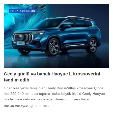
#QISA XƏBƏRLƏR
Geely güclü və bahalı Haoyue L krossoverini
təqdim edib
Əgər bizə yaxşı tanış olan Geely Boyue/Atlas krossoveri Çində
ildə 220-240 min alıcı tapırsa, daha böyük ölçülü Geely Haoyue
modeli belə nəticələri əldə edə bilməyib. O, yerli baza...
Ruslan Musayev
11 11 2022