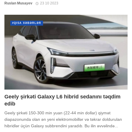
Ruslan Musayev
23 10 2023
#QISA XƏBƏRLƏR
Geely şirkəti Galaxy L6 hibrid sedanını təqdim
edib
Geely şirkəti 150-300 min yuan (22-44 min dollar) qiymət
diapazonunda olan ən yeni elektromobillər və təkrar doldurulan
hibridlər üçün Galaxy subbrendini yaradıb. Bu ilin əvvəlində...