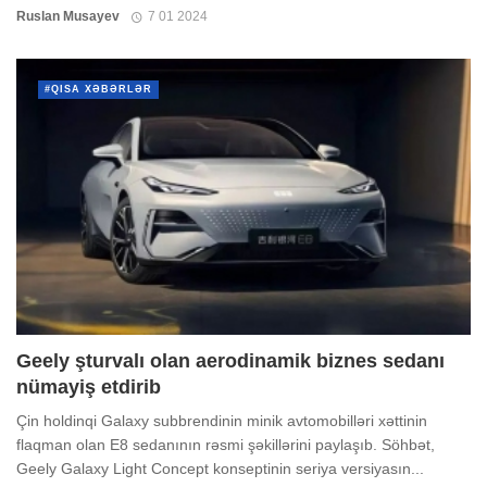
Ruslan Musayev
7 01 2024
#QISA XƏBƏRLƏR
Geely şturvalı olan aerodinamik biznes sedanı
nümayiş etdirib
Çin holdinqi Galaxy subbrendinin minik avtomobilləri xəttinin
flaqman olan E8 sedanının rəsmi şəkillərini paylaşıb. Söhbət,
Geely Galaxy Light Concept konseptinin seriya versiyasın...