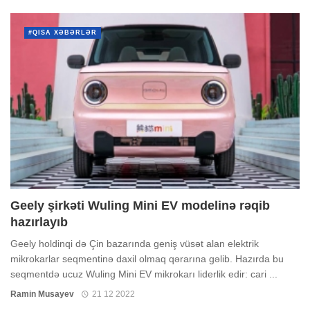
#QISA XƏBƏRLƏR
Geely şirkəti Wuling Mini EV modelinə rəqib
hazırlayıb
Geely holdinqi də Çin bazarında geniş vüsət alan elektrik
mikrokarlar seqmentinə daxil olmaq qərarına gəlib. Hazırda bu
seqmentdə ucuz Wuling Mini EV mikrokarı liderlik edir: cari ...
Ramin Musayev
21 12 2022