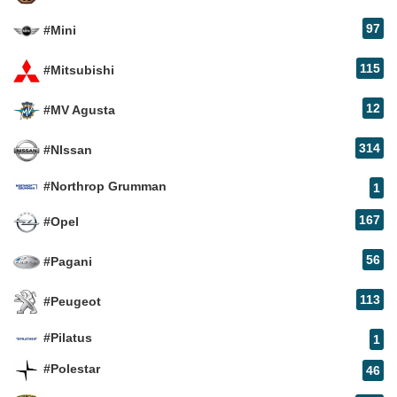
97
#Mini
115
#Mitsubishi
12
#MV Agusta
314
#NIssan
#Northrop Grumman
1
167
#Opel
56
#Pagani
113
#Peugeot
#Pilatus
1
#Polestar
46