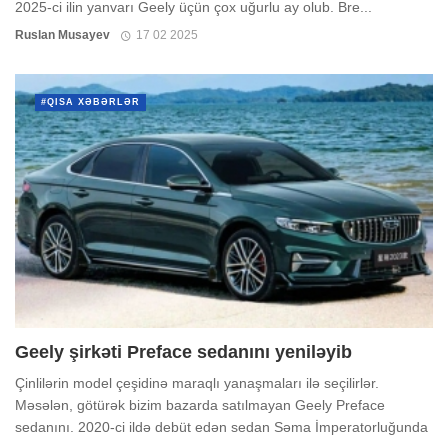
2025-ci ilin yanvarı Geely üçün çox uğurlu ay olub. Bre...
Ruslan Musayev
17 02 2025
#QISA XƏBƏRLƏR
Geely şirkəti Preface sedanını yeniləyib
Çinlilərin model çeşidinə maraqlı yanaşmaları ilə seçilirlər.
Məsələn, götürək bizim bazarda satılmayan Geely Preface
sedanını. 2020-ci ildə debüt edən sedan Səma İmperatorluğunda