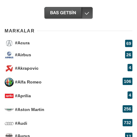
MARKALAR
#Acura
69
#Airbus
26
4
#Akrapovic
106
#Alfa Romeo
4
#Aprilia
256
#Aston Martin
732
#Audi
#Aurus
12