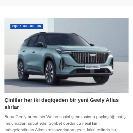
#QISA XƏBƏRLƏR
Çinlilər hər iki dəqiqədən bir yeni Geely Atlas
alırlar
Bunu Geely brendinin Weibo sosial şəbəkəsində paylaşdığı satış
məlumatları sübut edir. Söhbət dördüncü nəsil kimi
mövqeləndirilən Atlas krossoverindən gedir, lakin əslində bu,