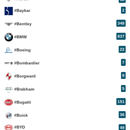
2
#Baykar
348
#Bentley
837
#BMW
22
#Boeing
7
#Bombardier
9
#Borgward
5
#Brabham
151
#Bugatti
36
#Buick
#BYD
49