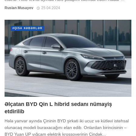
Ruslan Musayev
25 04 2024
#QISA XƏBƏRLƏR
Əlçatan BYD Qin L hibrid sedanı nümayiş
etdirilib
Hələ yanvar ayında Çininin BYD şirkəti iki ucuz və kütləvi istehsal
olunacaq modeli buraxacağını elan edib. Onlardan birincisinin –
BYD Yuan UP yığcam elektrik krossoverinin Çindək...