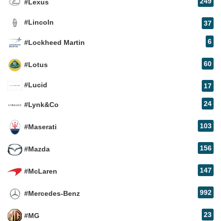
249
#Lexus
#Lincoln
37
6
#Lockheed Martin
60
#Lotus
#Lucid
17
24
#Lynk&Co
103
#Maserati
156
#Mazda
147
#McLaren
992
#Mercedes-Benz
23
#MG