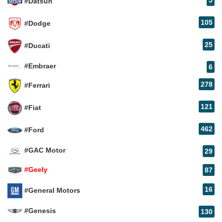
5
#Datsun
105
#Dodge
25
#Ducati
#Embraer
6
278
#Ferrari
121
#Fiat
462
#Ford
#GAC Motor
29
#Geely
87
16
#General Motors
#Genesis
130