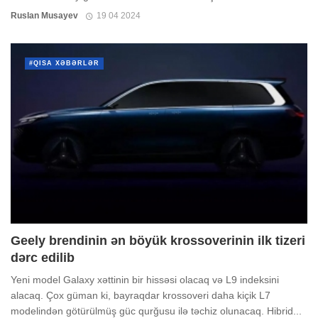
Ruslan Musayev
19 04 2024
#QISA XƏBƏRLƏR
Geely brendinin ən böyük krossoverinin ilk tizeri
dərc edilib
Yeni model Galaxy xəttinin bir hissəsi olacaq və L9 indeksini
alacaq. Çox güman ki, bayraqdar krossoveri daha kiçik L7
modelindən götürülmüş güc qurğusu ilə təchiz olunacaq. Hibrid...