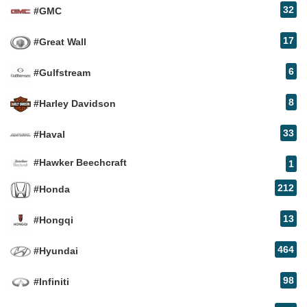
32
#GMC
17
#Great Wall
6
#Gulfstream
8
#Harley Davidson
33
#Haval
#Hawker Beechcraft
1
212
#Honda
13
#Hongqi
464
#Hyundai
98
#Infiniti