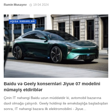
Ramin Musayev
19 04 2024
#QISA XƏBƏRLƏR
Baidu və Geely konsernləri Jiyue 07 modelini
nümayiş etdiriblər
Çinin İT nəhəngi Baidu uzun müddətdir ki, avtomobil bazarına
daxil olmağa çalışırdı. Geely holdinqi ilə əməkdaşlığa başladıqdan
sonra, IT nəhəngi bazara ilk elektromobilini - Jiyue...