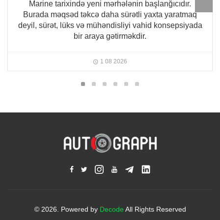
Marine tarixində yeni mərhələnin başlanğıcıdır.
Burada məqsəd təkcə daha sürətli yaxta yaratmaq
deyil, sürət, lüks və mühəndisliyi vahid konsepsiyada
bir araya gətirməkdir.
1 08 2026
© 2026. Powered by
Decode
All Rights Reserved