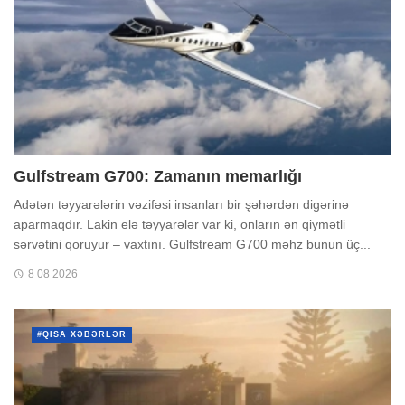
Gulfstream G700: Zamanın memarlığı
Adətən təyyarələrin vəzifəsi insanları bir şəhərdən digərinə
aparmaqdır. Lakin elə təyyarələr var ki, onların ən qiymətli
sərvətini qoruyur – vaxtını. Gulfstream G700 məhz bunun üç...
8 08 2026
#QISA XƏBƏRLƏR