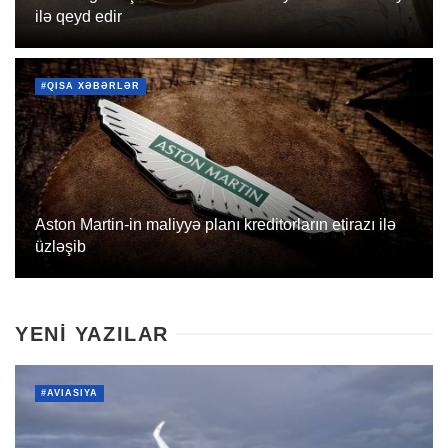
ilə qeyd edir
#QISA XƏBƏRLƏR
Aston Martin-in maliyyə planı kreditorların etirazı ilə
üzləşib
YENİ YAZILAR
#AVIASIYA