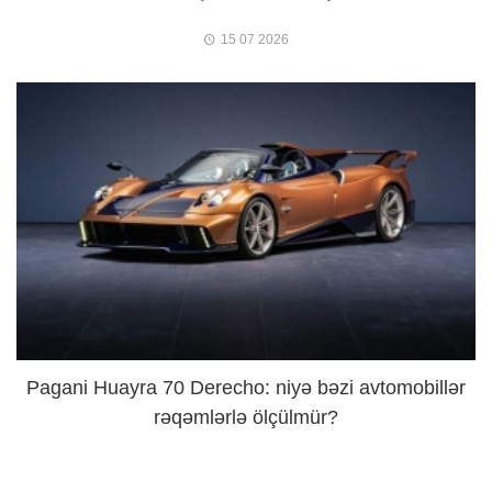
15 07 2026
Pagani Huayra 70 Derecho: niyə bəzi avtomobillər
rəqəmlərlə ölçülmür?