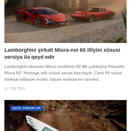
Lamborghini şirkəti Miura-nın 60 illiyini xüsusi
versiya ilə qeyd edir
Lamborghini əfsanəvi Miura modelinin 60 illik yubileyinə Revuelto
Miura 60° Homage adlı xüsusi seriya hazırlayıb. Cəmi 99 nüsxə
istehsal ediləcək model, italyan markasının tarixind...
7 08 2026
#QISA XƏBƏRLƏR