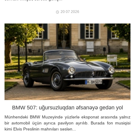
20 07 2026
BMW 507: uğursuzluqdan əfsanəyə gedən yol
Münhendəki BMW Muzeyində yüzlərlə eksponat arasında yalnız
bir avtomobil üçün ayrıca pavilyon ayrılıb. Burada fon musiqisi
kimi Elvis Preslinin mahnıları səslən...