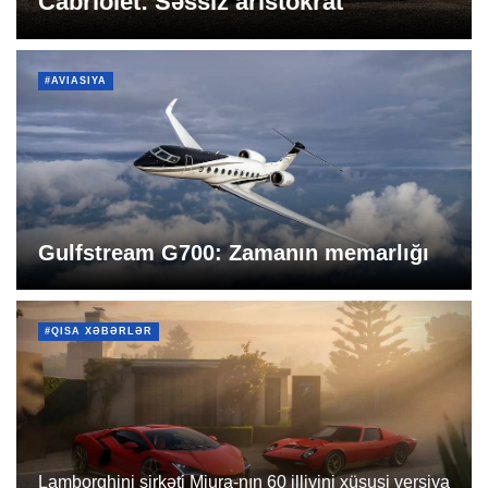
Cabriolet: Səssiz aristokrat
#AVIASIYA
Gulfstream G700: Zamanın memarlığı
#QISA XƏBƏRLƏR
Lamborghini şirkəti Miura-nın 60 illiyini xüsusi versiya