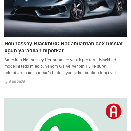
Hennessey Blackbird: Rəqəmlərdən çox hisslər
üçün yaradılan hiperkar
Amerikan Hennessey Performance yeni hiperkarı - Blackbird
modelini təqdim edib. Venom GT və Venom F5 ilə sürət
rekordlarına imza atmağı hədəfləyən şirkət bu dəfə fərqli yol
seçib. ...
6 08 2026