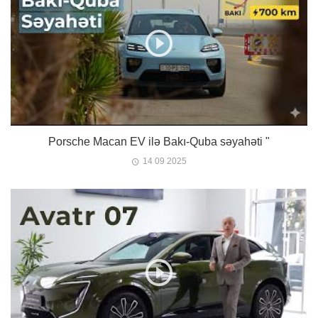
Porsche Macan EV ilə Bakı-Quba səyahəti "
14 09 2025