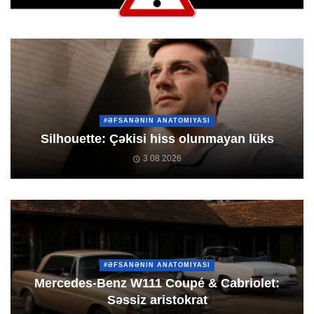
#ƏFSANƏNIN ANATOMIYASI
Silhouette: Çəkisi hiss olunmayan lüks
3 08 2026
#ƏFSANƏNIN ANATOMIYASI
Mercedes-Benz W111 Coupé & Cabriolet:
Səssiz aristokrat