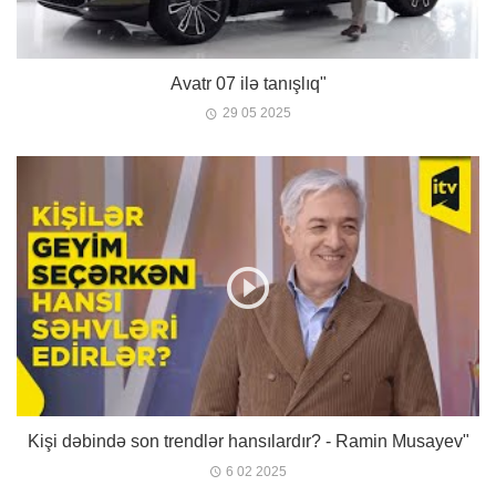
Avatr 07 ilə tanışlıq"
29 05 2025
Kişi dəbində son trendlər hansılardır? - Ramin Musayev"
6 02 2025