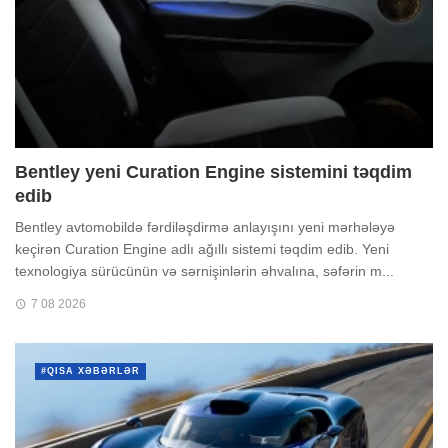
Bentley yeni Curation Engine sistemini təqdim
edib
Bentley avtomobildə fərdiləşdirmə anlayışını yeni mərhələyə
keçirən Curation Engine adlı ağıllı sistemi təqdim edib. Yeni
texnologiya sürücünün və sərnişinlərin əhvalına, səfərin m...
7 08 2026
#QISA XƏBƏRLƏR