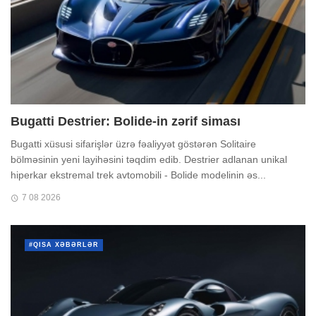
Bugatti Destrier: Bolide-in zərif siması
Bugatti xüsusi sifarişlər üzrə fəaliyyət göstərən Solitaire
bölməsinin yeni layihəsini təqdim edib. Destrier adlanan unikal
hiperkar ekstremal trek avtomobili - Bolide modelinin əs...
7 08 2026
#QISA XƏBƏRLƏR