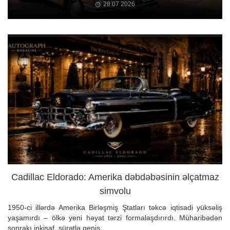
28 07 2026
Cadillac Eldorado: Amerika dəbdəbəsinin əlçatmaz
simvolu
1950-ci illərdə Amerika Birləşmiş Ştatları təkcə iqtisadi yüksəliş
yaşamırdı – ölkə yeni həyat tərzi formalaşdırırdı. Müharibədən
sonrakı inkişaf, sürətlə geniş...