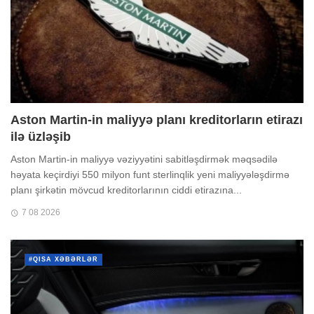
Aston Martin-in maliyyə planı kreditorların etirazı
ilə üzləşib
Aston Martin-in maliyyə vəziyyətini sabitləşdirmək məqsədilə
həyata keçirdiyi 550 milyon funt sterlinqlik yeni maliyyələşdirmə
planı şirkətin mövcud kreditorlarının ciddi etirazına...
7 08 2026
#QISA XƏBƏRLƏR