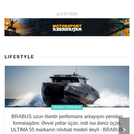
8 07 2026
LIFESTYLE
#DƏNIZ DÜNYASI
BRABUS uzun illərdir performans anlayışını yenidən
formalaşdırır. Əvvəl yollar üçün, indi isə dəniz üçün.
ULTIMA 55 markanın növbəti modeli deyil - BRABUS