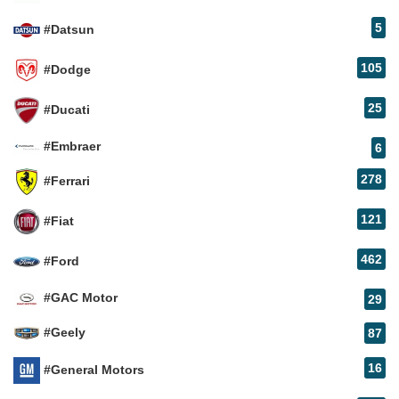
5
#Datsun
105
#Dodge
25
#Ducati
#Embraer
6
278
#Ferrari
121
#Fiat
462
#Ford
#GAC Motor
29
#Geely
87
16
#General Motors