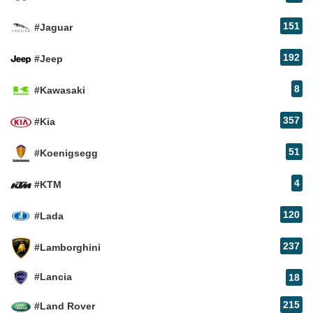
151
#Jaguar
192
#Jeep
8
#Kawasaki
357
#Kia
51
#Koenigsegg
4
#KTM
120
#Lada
237
#Lamborghini
#Lancia
18
215
#Land Rover