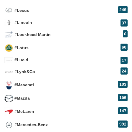
249
#Lexus
#Lincoln
37
6
#Lockheed Martin
60
#Lotus
#Lucid
17
24
#Lynk&Co
103
#Maserati
156
#Mazda
147
#McLaren
992
#Mercedes-Benz