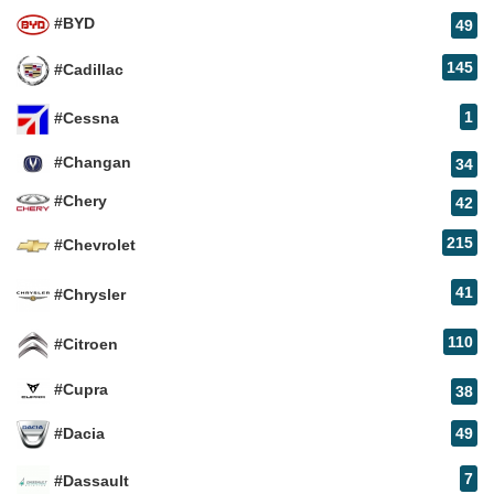
#BYD
49
145
#Cadillac
1
#Cessna
#Changan
34
#Chery
42
215
#Chevrolet
41
#Chrysler
110
#Citroen
#Cupra
38
#Dacia
49
7
#Dassault