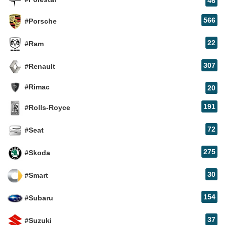
46
566
#Porsche
22
#Ram
307
#Renault
#Rimac
20
191
#Rolls-Royce
72
#Seat
275
#Skoda
30
#Smart
154
#Subaru
37
#Suzuki