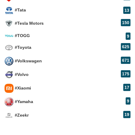
#Tata
13
150
#Tesla Motors
#TOGG
9
625
#Toyota
671
#Volkswagen
175
#Volvo
17
#Xiaomi
9
#Yamaha
19
#Zeekr