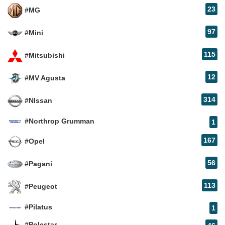
23
#MG
97
#Mini
115
#Mitsubishi
12
#MV Agusta
314
#NIssan
#Northrop Grumman
1
167
#Opel
56
#Pagani
113
#Peugeot
#Pilatus
1
#Polestar