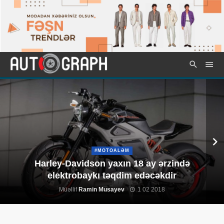
#MOTOALƏM
Harley-Davidson yaxın 18 ay ərzində
elektrobaykı təqdim edəcəkdir
Müəllif
Ramin Musayev
1 02 2018