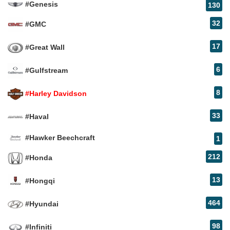
#Genesis
130
32
#GMC
17
#Great Wall
6
#Gulfstream
8
#Harley Davidson
33
#Haval
#Hawker Beechcraft
1
212
#Honda
13
#Hongqi
464
#Hyundai
98
#Infiniti