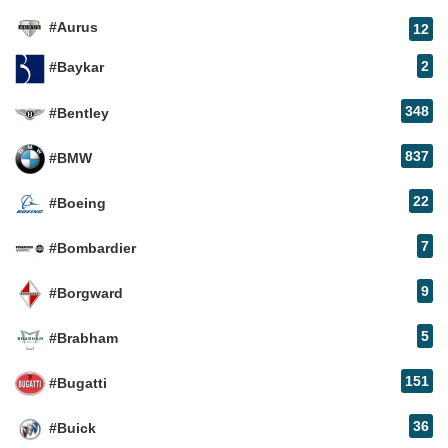
#Aurus
12
2
#Baykar
348
#Bentley
837
#BMW
22
#Boeing
7
#Bombardier
9
#Borgward
5
#Brabham
151
#Bugatti
36
#Buick