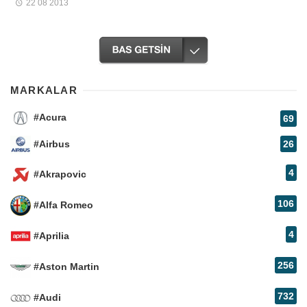
22 08 2013
MARKALAR
#Acura
69
#Airbus
26
4
#Akrapovic
106
#Alfa Romeo
4
#Aprilia
256
#Aston Martin
732
#Audi