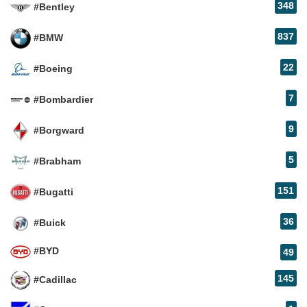
348
#Bentley
837
#BMW
22
#Boeing
7
#Bombardier
9
#Borgward
5
#Brabham
151
#Bugatti
36
#Buick
#BYD
49
145
#Cadillac