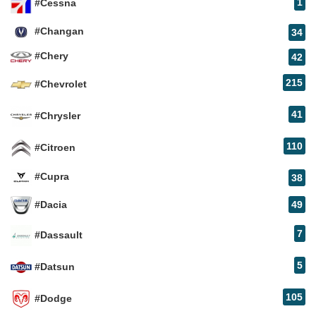
1
#Cessna
#Changan
34
#Chery
42
215
#Chevrolet
41
#Chrysler
110
#Citroen
#Cupra
38
#Dacia
49
7
#Dassault
5
#Datsun
105
#Dodge