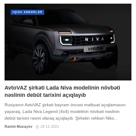
#QISA XƏBƏRLƏR
AvtoVAZ şirkəti Lada Niva modelinin növbəti
nəslinin debüt tarixini açıqlayıb
Rusiyanın AvtoVAZ şirkəti bayram öncəsi mətbuat açıqlamasını
yayaraq, Lada Niva Legend (4x4) modelinin növbəti nəslinin
debüt tarixini rəsmi olaraq açıqlayıb. Şirkətin rəhbəri Niko...
Ramin Musayev
29 12 2021