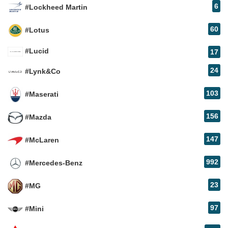
6
#Lockheed Martin
60
#Lotus
#Lucid
17
24
#Lynk&Co
103
#Maserati
156
#Mazda
147
#McLaren
992
#Mercedes-Benz
23
#MG
97
#Mini