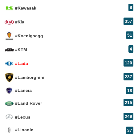
8
#Kawasaki
357
#Kia
51
#Koenigsegg
4
#KTM
120
#Lada
237
#Lamborghini
#Lancia
18
215
#Land Rover
249
#Lexus
#Lincoln
37