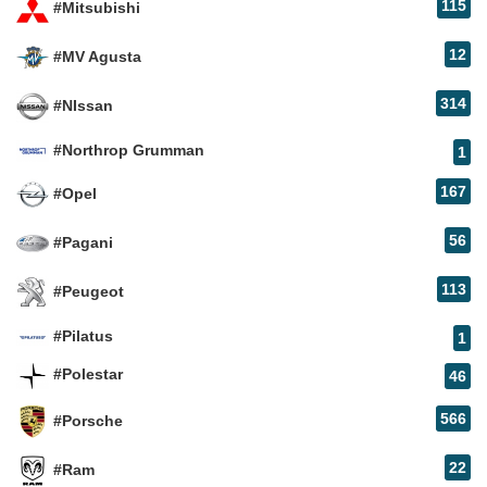
115
#Mitsubishi
12
#MV Agusta
314
#NIssan
#Northrop Grumman
1
167
#Opel
56
#Pagani
113
#Peugeot
#Pilatus
1
#Polestar
46
566
#Porsche
22
#Ram