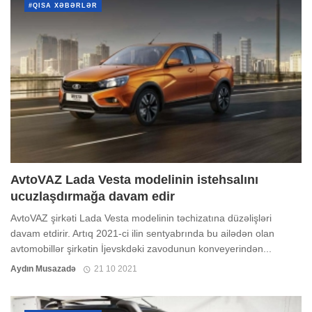
#QISA XƏBƏRLƏR
AvtoVAZ Lada Vesta modelinin istehsalını
ucuzlaşdırmağa davam edir
AvtoVAZ şirkəti Lada Vesta modelinin təchizatına düzəlişləri
davam etdirir. Artıq 2021-ci ilin sentyabrında bu ailədən olan
avtomobillər şirkətin İjevskdəki zavodunun konveyerindən...
Aydın Musazadə
21 10 2021