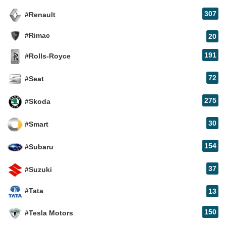
307
#Renault
#Rimac
20
191
#Rolls-Royce
72
#Seat
275
#Skoda
30
#Smart
154
#Subaru
37
#Suzuki
#Tata
13
150
#Tesla Motors