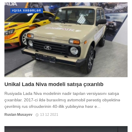
#QISA XƏBƏRLƏR
Unikal Lada Niva modeli satışa çıxarılıb
Rusiyada Lada Niva modelinin nadir tapılan versiyasını satışa
çıxarıblar. 2017-ci ildə buraxılmış avtomobil pərəstiş obyektinə
çevrilmiş rus ofrouderinin 40-illik yubileyinə həsr e...
Ruslan Musayev
13 12 2021