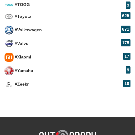
#TOGG
9
625
#Toyota
671
#Volkswagen
175
#Volvo
17
#Xiaomi
9
#Yamaha
19
#Zeekr