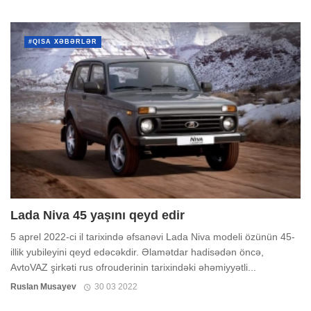
#QISA XƏBƏRLƏR
Lada Niva 45 yaşını qeyd edir
5 aprel 2022-ci il tarixində əfsanəvi Lada Niva modeli özünün 45-
illik yubileyini qeyd edəcəkdir. Əlamətdar hadisədən öncə,
AvtoVAZ şirkəti rus ofrouderinin tarixindəki əhəmiyyətli...
Ruslan Musayev
30 03 2022