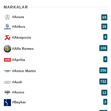
MARKALAR
#Acura
69
#Airbus
26
4
#Akrapovic
106
#Alfa Romeo
4
#Aprilia
256
#Aston Martin
732
#Audi
#Aurus
12
2
#Baykar