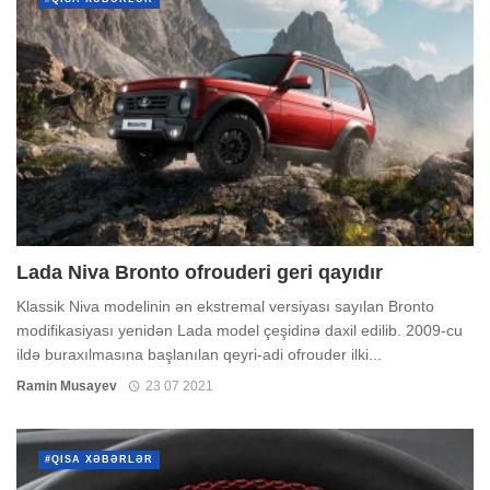
Lada Niva Bronto ofrouderi geri qayıdır
Klassik Niva modelinin ən ekstremal versiyası sayılan Bronto
modifikasiyası yenidən Lada model çeşidinə daxil edilib. 2009-cu
ildə buraxılmasına başlanılan qeyri-adi ofrouder ilki...
Ramin Musayev
23 07 2021
#QISA XƏBƏRLƏR