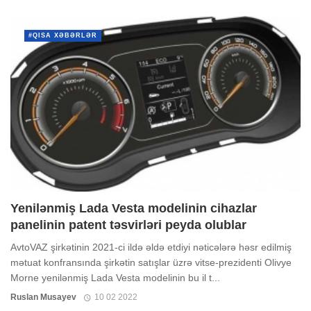
#QISA XƏBƏRLƏR
Yenilənmiş Lada Vesta modelinin cihazlar
panelinin patent təsvirləri peyda olublar
AvtoVAZ şirkətinin 2021-ci ildə əldə etdiyi nəticələrə həsr edilmiş
mətuat konfransında şirkətin satışlar üzrə vitse-prezidenti Olivye
Morne yenilənmiş Lada Vesta modelinin bu il t...
Ruslan Musayev
10 02 2022