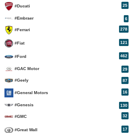
25
#Ducati
#Embraer
6
278
#Ferrari
121
#Fiat
462
#Ford
#GAC Motor
29
#Geely
87
16
#General Motors
#Genesis
130
32
#GMC
17
#Great Wall