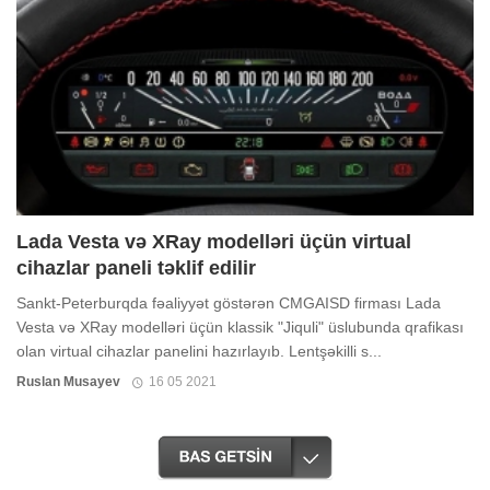
Lada Vesta və XRay modelləri üçün virtual
cihazlar paneli təklif edilir
Sankt-Peterburqda fəaliyyət göstərən CMGAISD firması Lada
Vesta və XRay modelləri üçün klassik "Jiquli" üslubunda qrafikası
olan virtual cihazlar panelini hazırlayıb. Lentşəkilli s...
Ruslan Musayev
16 05 2021