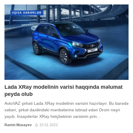
#QISA XƏBƏRLƏR
Lada XRay modelinin varisi haqqında məlumat
peyda olub
AvtoVAZ şirkəti Lada XRay modelinin varisini hazırlayır. Bu barədə
xəbəri, şirkət daxilindəki mənbələrinə istinad edən Drom nəşri
yayıb. İnsayderlər XRay hetçbekinin varisinin prin...
Ramin Musayev
25 01 2022