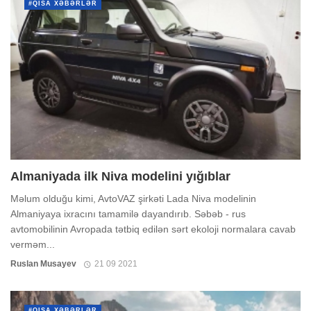
#QISA XƏBƏRLƏR
Almaniyada ilk Niva modelini yığıblar
Məlum olduğu kimi, AvtoVAZ şirkəti Lada Niva modelinin
Almaniyaya ixracını tamamilə dayandırıb. Səbəb - rus
avtomobilinin Avropada tətbiq edilən sərt ekoloji normalara cavab
verməm...
Ruslan Musayev
21 09 2021
#QISA XƏBƏRLƏR