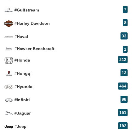
7
#Gulfstream
8
#Harley Davidson
33
#Haval
#Hawker Beechcraft
1
212
#Honda
13
#Hongqi
464
#Hyundai
98
#Infiniti
151
#Jaguar
192
#Jeep