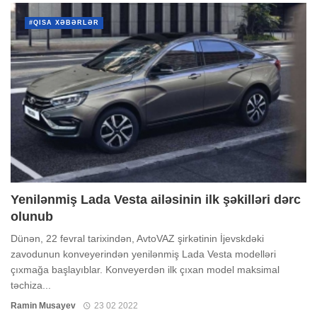
#QISA XƏBƏRLƏR
Yenilənmiş Lada Vesta ailəsinin ilk şəkilləri dərc
olunub
Dünən, 22 fevral tarixindən, AvtoVAZ şirkətinin İjevskdəki
zavodunun konveyerindən yenilənmiş Lada Vesta modelləri
çıxmağa başlayıblar. Konveyerdən ilk çıxan model maksimal
təchiza...
Ramin Musayev
23 02 2022