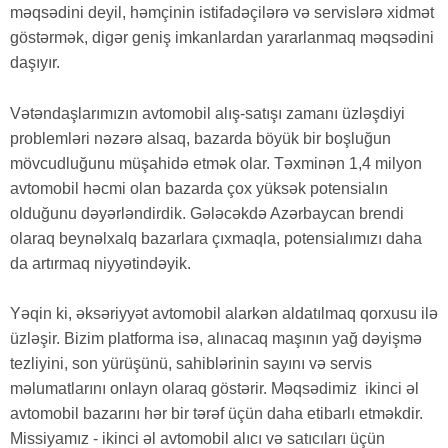
məqsədini deyil, həmçinin istifadəçilərə və servislərə xidmət
göstərmək, digər geniş imkanlardan yararlanmaq məqsədini
daşıyır.
Vətəndaşlarımızın avtomobil alış-satışı zamanı üzləşdiyi
problemləri nəzərə alsaq, bazarda böyük bir boşluğun
mövcudluğunu müşahidə etmək olar. Təxminən 1,4 milyon
avtomobil həcmi olan bazarda çox yüksək potensialın
olduğunu dəyərləndirdik. Gələcəkdə Azərbaycan brendi
olaraq beynəlxalq bazarlara çıxmaqla, potensialımızı daha
da artırmaq niyyətindəyik.
Yəqin ki, əksəriyyət avtomobil alarkən aldatılmaq qorxusu ilə
üzləşir. Bizim platforma isə, alınacaq maşının yağ dəyişmə
tezliyini, son yürüşünü, sahiblərinin sayını və servis
məlumatlarını onlayn olaraq göstərir. Məqsədimiz ikinci əl
avtomobil bazarını hər bir tərəf üçün daha etibarlı etməkdir.
Missiyamız - ikinci əl avtomobil alıcı və satıcıları üçün