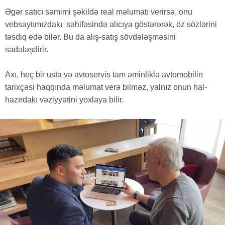
Əgər satıcı səmimi şəkildə real məlumatı verirsə, onu
vebsaytımızdakı səhifəsində alıcıya göstərərək, öz sözlərini
təsdiq edə bilər. Bu da alış-satış sövdələşməsini
sadələşdirir.
Axı, heç bir usta və avtoservis tam əminliklə avtomobilin
tarixçəsi haqqında məlumat verə bilməz, yalnız onun hal-
hazırdakı vəziyyətini yoxlaya bilir.