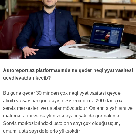
Autoreport.az platformasında nə qədər nəqliyyat vasitəsi
qeydiyyatdan keçib?
Bu günə qədər 30 mindən çox nəqliyyat vasitəsi qeydə
alınıb və say hər gün dəyişir. Sistemimizdə 200-dən çox
servis mərkəzləri və ustalar mövcuddur. Onların siyahısını və
məlumatlarını vebsaytımızda əyani şəkildə görmək olar.
Servis mərkəzlərindəki ustaların sayı çox olduğu üçün,
ümumi usta sayı dəfələrlə yüksəkdir.