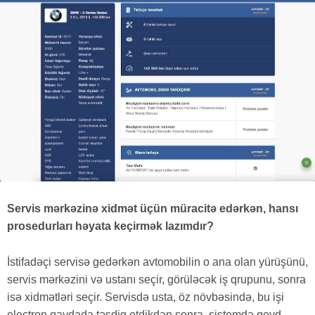
Servis mərkəzinə xidmət üçün müracitə edərkən, hansı
prosedurları həyata keçirmək lazımdır?
İstifadəçi servisə gedərkən avtomobilin o ana olan yürüşünü,
servis mərkəzini və ustanı seçir, görüləcək iş qrupunu, sonra
isə xidmətləri seçir. Servisdə usta, öz növbəsində, bu işi
electron qaydada təsdiq etdikdən sonra, sistemdə qeyd