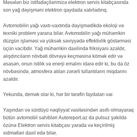
Məsələn biz istifadəçilərimizə elektron servis kitabçasında
son yağ dəyişməni elektron qaydada xatırladırıq.
Avtomobilin yağı vaxtı-vaxtında dəyişmədikdə ekoloji və
texniki problem yarana bilər. Avtomobilin yağı mühərrikin
düzgün işləməsi və yüksək səviyyədə effektivlik göstərməsi
üçün vacibdir. Yağ mühərrikin daxilində friksiyanı azaldır,
alışdırıcıların növbəti dövrəyə keçməsinə kömək edir və
əsasən, onun istilik və enerji emalını idarə edir ki, bu da öz
növbəsində, atmosferə atılan zərərli tullantıların miqdarını
azaldır.
Yekunda, demək olar ki, hər bir tərəfin faydaları var.
Yaşından və sürdüyü nəqliyyat vasitəsindən asıllı olmayaraq
bütün avtomobil sahibləri Autoreport.az da pulsuz şəkildə
özünə Elektron servis kitabçası yarada və keçirilmiş
xidmətləri daxil edə bilər.