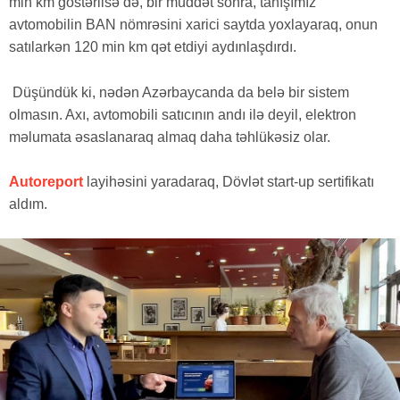
min km göstərilsə də, bir müddət sonra, tanışımız
avtomobilin BAN nömrəsini xarici saytda yoxlayaraq, onun
satılarkən 120 min km qət etdiyi aydınlaşdırdı.
Düşündük ki, nədən Azərbaycanda da belə bir sistem
olmasın. Axı, avtomobili satıcının andı ilə deyil, elektron
məlumata əsaslanaraq almaq daha təhlükəsiz olar.
Autoreport
layihəsini yaradaraq, Dövlət start-up sertifikatı
aldım.