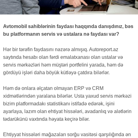
Avtomobil sahiblərinin faydası haqqında danışdınız, bəs
bu platformanın servis və ustalara nə faydası var?
Hər bir tərəfin faydasını nəzərə almışıq. Autoreport.az
saytında hesabı olan fərdi emalatxanası olan ustalar və
servis mərkəzləri həm müştəri portfelini yarada, həm də
gördüyü işləri daha böyük kütləyə çatdıra bilərlər.
Həm də onlara əlçatan olmayan ERP və CRM
xidmətlərindən yaralana bilərlər. Usta yaxud servis mərkəzi
bizim platformadakı statistikanı istifadə edərək, işini
ayarlaya, lazım olan ehtiyat hissələri, avadanlıq və alətlərin
tədarükünü vaxtında həyata keçirə bilər.
Ehtiyyat hissələri mağazaları sorğu vasitəsi qarşılığında ən