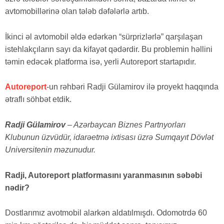
avtomobillərinə olan tələb dəfələrlə artıb.
İkinci əl avtomobil əldə edərkən “sürprizlərlə” qarşılaşan
istehlakçıların sayı da kifayət qədərdir. Bu problemin həllini
təmin edəcək platforma isə, yerli Autoreport startapıdır.
Autoreport
-un rəhbəri Radji Gülamirov ilə proyekt haqqında
ətraflı söhbət etdik.
Radji Gülamirov
– Azərbaycan Biznes Partnyorları
Klubunun üzvüdür, idarəetmə ixtisası üzrə Sumqayıt Dövlət
Universitenin məzunudur.
Radji, Autoreport platformasını yaranmasının səbəbi
nədir?
Dostlarımız avotmobil alarkən aldatılmışdı. Odomotrdə 60