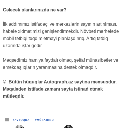
Gələcək planlarınızda nə var?
İlk addımımız istifadəçi və mərkəzlərin sayının artırılması,
habelə xidmətimizi genişləndirməkdir. Növbəti mərhələdə
mobil tətbiqi təqdim etməyi planlaşdırırıq. Artıq tətbiq
üzərində işlər gedir.
Məqsədimiz hamıya faydalı olmaq, şəffaf münasibətlər və
əməkdaşlıqların yaranmasına dəstək olmaqdır.
© Bütün hüquqlar Autograph.az saytına məxsusdur.
Məqalədən istifadə zamanı sayta istinad etmək
mütləqdir.
Posted
#AVTOQRAF
#MÜSAHIBƏ
in