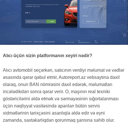
Alıcı üçün sizin platformanın xeyiri nədir?
Alıcı avtomobil seçərkən, satıcının verdiyi məlumat və vədlər
əsasında qərar qəbul etmir, Autoreport.az vebsaytına daxil
olaraq, onun BAN nömrəsini daxil edərək, məlumatları
incələdikdən sonra qərar verir. O, maşının real texniki
göstəricilərini əldə etmək və sərmayəsinin sığortalanması
üçün nəqliyyat vasitəsində aparılan bütün servis
xidmətlərinin tarixçəsini asanlıqla əldə edir və eyni
zamanda, saxtakarlıqdan qorunmaq şansına sahib olur.