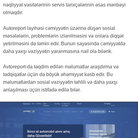
nəqliyyat vasitələrinin servis tarixçələrinin əsas mənbəyi
olmaqdır.
Autoreport layihəsi cəmiyyətin üzərinə düşən sosial
məsələlərin, problemlərin izlənilməsini və onlara diqqət
yetirilməsini də təmin edir. Bunun sayəsində cəmiyyətdə
daha yaxşı vəziyyətin yaranmasına nail ola bilərik.
Avtoreport-da təqdim edilən məlumatlar araşdırma və
tədqiqatlar üçün də böyük əhəmiyyət kəsb edir. Bu
məlumatlardan sosial vəziyyətin təhlili və daha yaxşı
anlaşılması üçün istifadə edilə bilər.