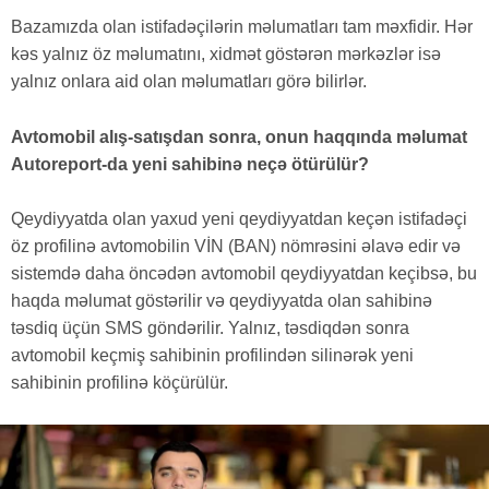
Bazamızda olan istifadəçilərin məlumatları tam məxfidir. Hər
kəs yalnız öz məlumatını, xidmət göstərən mərkəzlər isə
yalnız onlara aid olan məlumatları görə bilirlər.
Avtomobil alış-satışdan sonra, onun haqqında məlumat
Autoreport-da yeni sahibinə neçə ötürülür?
Qeydiyyatda olan yaxud yeni qeydiyyatdan keçən istifadəçi
öz profilinə avtomobilin VİN (BAN) nömrəsini əlavə edir və
sistemdə daha öncədən avtomobil qeydiyyatdan keçibsə, bu
haqda məlumat göstərilir və qeydiyyatda olan sahibinə
təsdiq üçün SMS göndərilir. Yalnız, təsdiqdən sonra
avtomobil keçmiş sahibinin profilindən silinərək yeni
sahibinin profilinə köçürülür.