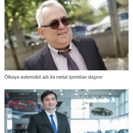
Ölkəyə avtomobil adı ilə metal qırıntıları daşınır