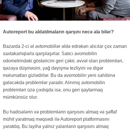
Autoreport bu aldatılmaların qarşını necə ala bilər?
Bazarda 2-ci əl avtomobillər əldə edrəkən alıcılar çox zaman
saxtakarlıqlarla qarşılaşırlar. Satıcı avomobilin
odometrindəki göstəricini geri çəkir, əvvəl olan problemləri,
qəzaya düşməsini, yağ dəyişmə tezliyini və digər
məlumatları gizlədirlər. Bu da avomobilin yeni sahibinə
gələcəkdə problemlər yaradır. Alınmış avtomobilin
problemləri üzə çıxdıqda isə, onu geri qaytarmaq
mümkünsüz olur.
Bu hadisələrin və problemlərin qarşısını almaq və şəffaf
mühit yaratmaq məqsədi ilə Autoreport platformasını
yaratdıq. Bu layihə yalnız yalanların qarşısını almaq