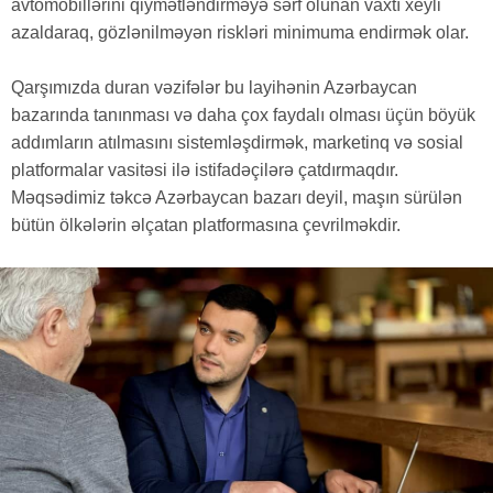
avtomobillərini qiymətləndirməyə sərf olunan vaxtı xeyli
azaldaraq, gözlənilməyən riskləri minimuma endirmək olar.
Qarşımızda duran vəzifələr bu layihənin Azərbaycan
bazarında tanınması və daha çox faydalı olması üçün böyük
addımların atılmasını sistemləşdirmək, marketinq və sosial
platformalar vasitəsi ilə istifadəçilərə çatdırmaqdır.
Məqsədimiz təkcə Azərbaycan bazarı deyil, maşın sürülən
bütün ölkələrin əlçatan platformasına çevrilməkdir.