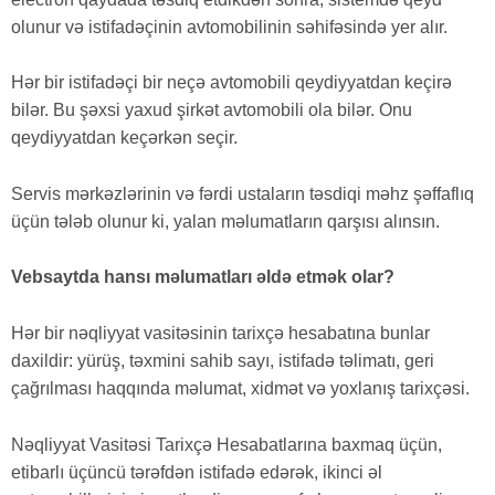
olunur və istifadəçinin avtomobilinin səhifəsində yer alır.
Hər bir istifadəçi bir neçə avtomobili qeydiyyatdan keçirə
bilər. Bu şəxsi yaxud şirkət avtomobili ola bilər. Onu
qeydiyyatdan keçərkən seçir.
Servis mərkəzlərinin və fərdi ustaların təsdiqi məhz şəffaflıq
üçün tələb olunur ki, yalan məlumatların qarşısı alınsın.
Vebsaytda hansı məlumatları əldə etmək olar?
Hər bir nəqliyyat vasitəsinin tarixçə hesabatına bunlar
daxildir: yürüş, təxmini sahib sayı, istifadə təlimatı, geri
çağrılması haqqında məlumat, xidmət və yoxlanış tarixçəsi.
Nəqliyyat Vasitəsi Tarixçə Hesabatlarına baxmaq üçün,
etibarlı üçüncü tərəfdən istifadə edərək, ikinci əl