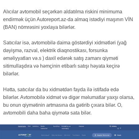
Alıcılar avtomobil seçərkən aldatılma riskini minimuma
endirmək üçün Autoreport.az-da almaq istədiyi maşının VİN
(BAN) nömrəsini yoxlaya bilərlər.
Satıcılar isə, avtomobilə daima göstərdiyi xidmətləri (yağ
dəyişmə, razval, elektrik diaqnostikası, forsunka
əməliyyatları və.s ) daxil edərək satış zamanı qiyməti
sitimullaşdıra və həmçinin etibarlı satışı həyata keçirə
bilərlər.
Hətta, satıcılar da bu xidmətdən fayda ilə istifadə edə
bilərlər. Avtomobilə xidmət və digər məlumatlar yaxşı olarsa,
bu onun qiymətinin artmasına da gətirib çıxara bilər. O,
avtomobili daha baha qiymətə sata bilər.