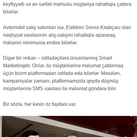
keyfiyyətli və ən sərfəli məhsulu müştəriyə rahatlıqla çatdıra
bilərlər.
Avtomobil satış salonları isə, Elektron Servis Kitabçası olan
nəqliyyat vasitəsinin alış-satışını rahatlıqla apararaq,
risklərini minimuma endirə bilərlər.
Digər bir imkan – istifadəçilərə ünvanlanmış Smart
Marketinqdir. Onlar, öz müştərilərinə məlumat çatdırmaq
üçün bizim platformadan istifadə edə bilərlər. Məsələn,
kampaniyalar zamanı, platformamızda qeydə düşmüş
müştərilərinə SMS vasitəsi ilə məlumat göndərə bilir.
Bir sözlə, hər kəsin öz faydası var.