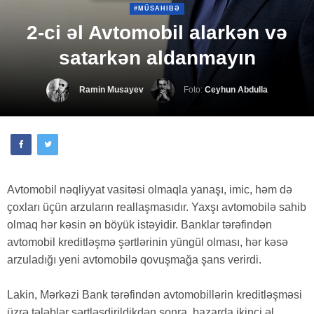
#MÜSAHIBƏ
2-ci əl Avtomobil alarkən və
satarkən aldanmayın
Ramin Musayev
Foto:
Ceyhun Abdulla
Avtomobil nəqliyyat vasitəsi olmaqla yanaşı, imic, həm də
çoxları üçün arzuların reallaşmasıdır. Yaxşı avtomobilə sahib
olmaq hər kəsin ən böyük istəyidir. Banklar tərəfindən
avtomobil kreditləşmə şərtlərinin yüngül olması, hər kəsə
arzuladığı yeni avtomobilə qovuşmağa şans verirdi.
Lakin, Mərkəzi Bank tərəfindən avtomobillərin kreditləşməsi
üzrə tələblər sərtləşdirildikdən sonra, bazarda ikinci əl