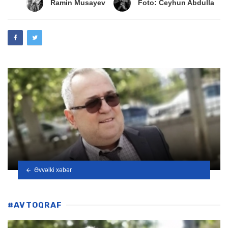
Ramin Musayev
Foto: Ceyhun Abdulla
Əvvəlki xəbər
#AVTOQRAF