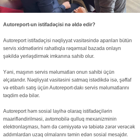
Autoreport-un istifadəçisi nə əldə edir?
Autoreport istifadəçisi nəqliyyat vasitəsində aparılan bütün
servis xidmətlərini rahatlıqla rəqəmsal bazada onlayn
şəkildə yerləşdirmək imkanına sahib olur.
Yəni, maşının servis məlumatları onun sahibi üçün
əlçatandır. Nəqliyyat vasitəsini satmaq istədikdə isə, şəffaf
və etibarlı satış üçün Autoreport-dakı servis məlumatlarını
təqdim edə bilər.
Autoreport həm sosial layihə olaraq istifadəçilərin
maarifləndirilməsi, avtomobilə qulluq mexanizminin
elektronlaşması, həm də cəmiyyətə və təbiətə zərər verəcək
addımlardan uzaq olmalarını təmin edən sosial mesajdır.