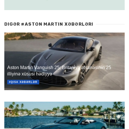
DIGƏR #ASTON MARTIN XƏBƏRLƏRI
Aston Martin Vanquish 25: Britaniya əfsanəsinin 25
illiyinə xüsusi hədiyyə
#QISA XƏBƏRLƏR