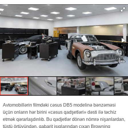
Avtomobillərin filmdəki cəsus DB5 modelinə bənzəməsi
üçün onların hər birini «cəsus qadşetləri» dəsti ilə təchiz
etmək qərarlaşdırılıb. Bu qadjetlər dönən nömrə nişanlardan,
tüstü örtüyündən, qabarit işıqlarından çıxan Browning