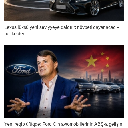
Lexus lüksü yeni səviyyəyə qaldırır: növbəti dayanacaq –
helikopter
Yeni rəqib üfüqdə: Ford Çin avtomobillərinin ABŞ-a gəlişini