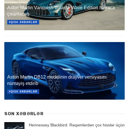
Aston Martin Vanquish Volante Wave Edition hərraca
çıxarılacaq
#QISA XƏBƏRLƏR
Aston Martin DB12 modelinin drayver versiyasını
nümayiş etdirib
#QISA XƏBƏRLƏR
SON XƏBƏRLƏR
Hennessey Blackbird: Rəqəmlərdən çox hisslər üçün