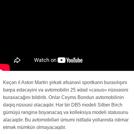
Keçən il Aston Martin şirkəti əfsanəvi sportkarın buraxılışını
bərpa edəcəyini və avtomobilin 25 ədəd «cəsus» nüsxəsini
buraxacağını bildirib. Onlar Ceyms Bondun avtomobilinin
dəqiq nüsxəsi olacaqdır. Hər bir DB5 modeli Silber Birch
gümüşü rənginə boyanacaq və kolleksiya modeli statusunu
alacaqdır. Bu avtomobilləri ümumi istifadə yollarında istimar
etmək mümkün olmayacaqdır.