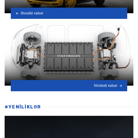
Əvvəlki xəbər
Növbəti xəbər
#YENİLİKLƏR