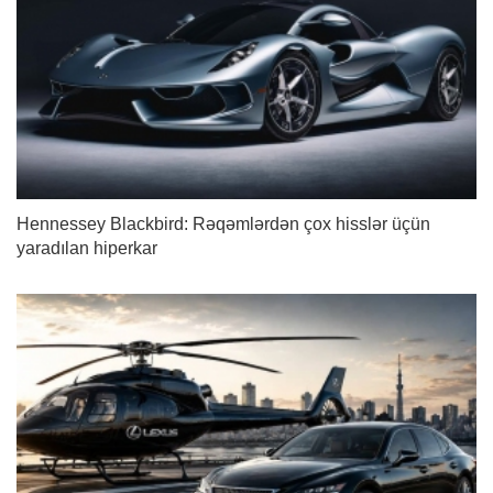
Hennessey Blackbird: Rəqəmlərdən çox hisslər üçün
yaradılan hiperkar