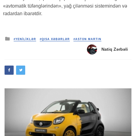
«avtomatik tüfənglərindən», yağ çilənməsi sistemindən və
radardan ibarətdir.
Posted
#YENİLİKLƏR
#QISA XƏBƏRLƏR
#ASTON MARTIN
in
Natiq Zərbəli