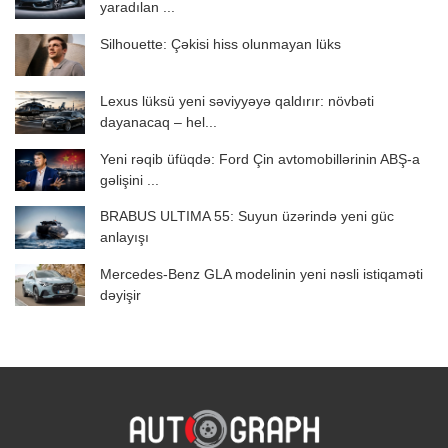
yaradılan ...
Silhouette: Çəkisi hiss olunmayan lüks
Lexus lüksü yeni səviyyəyə qaldırır: növbəti
dayanacaq – hel...
Yeni rəqib üfüqdə: Ford Çin avtomobillərinin ABŞ-a
gəlişini ...
BRABUS ULTIMA 55: Suyun üzərində yeni güc
anlayışı
Mercedes-Benz GLA modelinin yeni nəsli istiqaməti
dəyişir