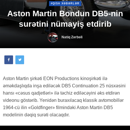
#QISA XƏBƏRLƏR
Aston Martin Bondun DB5-nin
surətini nümayiş etdirib
Natiq Zərbəli
Aston Martin şirkəti EON Productions kinoşirkəti ilə
əməkdaşlıqda inşa ediləcək DB5 Continuation 25 nüsxəsini
hansı «cəsus qadjetləri» ilə təchiz ediləcəyini əks etdirən
videonu göstərib. Yenidən buraxılacaq klassik avtomobillər
1964-cü ilin «Goldfinger» filmindəki Aston Martin DB5
modelinin dəqiq surəti olacaqdır.