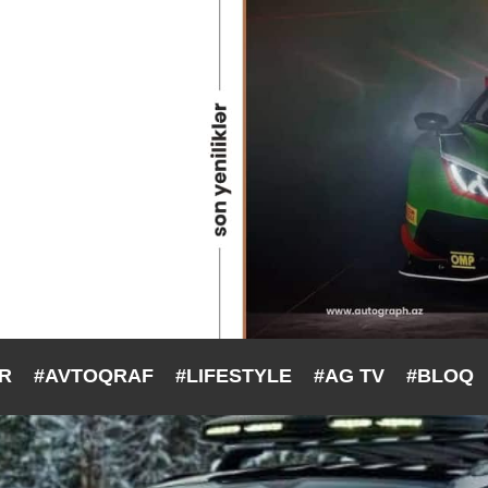
ƏR
#AVTOQRAF
#LIFESTYLE
#AG TV
#BLOQ