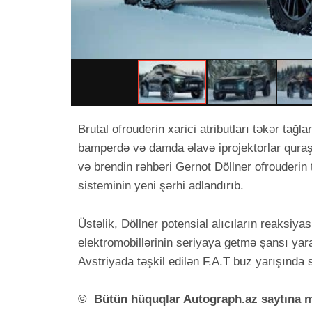
Brutal ofrouderin xarici atributları təkər tağl
bamperdə və damda əlavə iprojektorlar quraşdı
və brendin rəhbəri Gernot Döllner ofrouderin 
sisteminin yeni şərhi adlandırıb.
Üstəlik, Döllner potensial alıcıların reaksiya
elektromobillərinin seriyaya getmə şansı yara
Avstriyada təşkil edilən F.A.T buz yarışında s
©
Bütün hüquqlar Autograph.az saytına mə