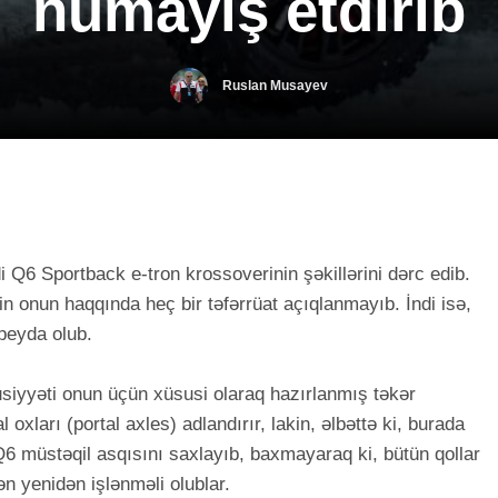
nümayiş etdirib
Ruslan Musayev
 Q6 Sportback e-tron krossoverinin şəkillərini dərc edib.
kin onun haqqında heç bir təfərrüat açıqlanmayıb. İndi isə,
 peyda olub.
siyyəti onun üçün xüsusi olaraq hazırlanmış təkər
 oxları (portal axles) adlandırır, lakin, əlbəttə ki, burada
6 müstəqil asqısını saxlayıb, baxmayaraq ki, bütün qollar
dən yenidən işlənməli olublar.