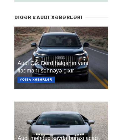
DIGƏR #AUDI XƏBƏRLƏRI
Audi Q9: Dörd halqanın yeni
flaqmanı səhnəyə çıxır
#QISA XƏBƏRLƏR
Audi məhdud sayda buraxılacaq