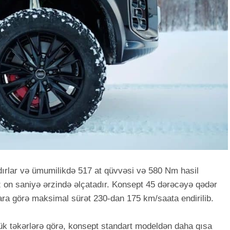
dırlar və ümumilikdə 517 at qüvvəsi və 580 Nm hasil
ız on saniyə ərzində əlçatadır. Konsept 45 dərəcəyə qədər
ara görə maksimal sürət 230-dan 175 km/saata endirilib.
k təkərlərə görə, konsept standart modeldən daha qısa