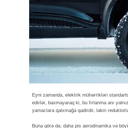
Eyni zamanda, elektrik mühərrikləri standart
edirlər, baxmayaraq ki, bu fırlanma anı yaln
yamaclara qalxmağa qadirdir, lakin reduktorl
Buna görə də, daha pis aerodinamika və böyü