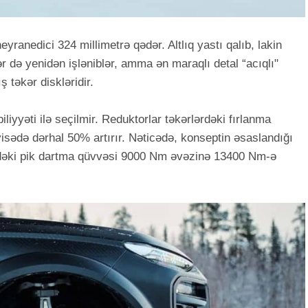
heyranedici 324 millimetrə qədər. Altlıq yastı qalıb, lakin
r də yenidən işləniblər, amma ən maraqlı detal “acıqlı"
 təkər diskləridir.
yəti ilə seçilmir. Reduktorlar təkərlərdəki fırlanma
yisədə dərhal 50% artırır. Nəticədə, konseptin əsaslandığı
indəki pik dartma qüvvəsi 9000 Nm əvəzinə 13400 Nm-ə