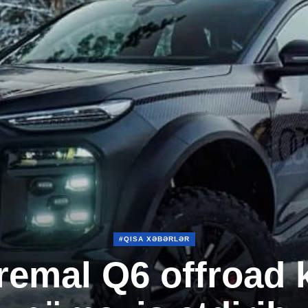
#QISA XƏBƏRLƏR
remal Q6 offroad 