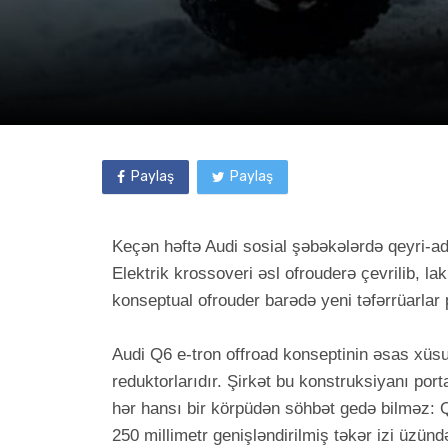
Paylaş
Paylaş
Keçən həftə Audi sosial şəbəkələrdə qeyri-adi
Elektrik krossoveri əsl ofrouderə çevrilib, la
konseptual ofrouder barədə yeni təfərrüarlar
Audi Q6 e-tron offroad konseptinin əsas xüsu
reduktorlarıdır. Şirkət bu konstruksiyanı portal
hər hansı bir körpüdən söhbət gedə bilməz: Q
250 millimetr genişləndirilmiş təkər izi üzün