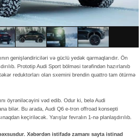
arının genişləndiriciləri və güclü yedək qarmaqlarıdır. Ön
rılıb. Prototip Audi Sport bölməsi tərəfindən hazırlanıb
təkər reduktorları olan sxemini brendin quattro tam ötürmə
sını öyrəniləcəyini vəd edib. Odur ki, belə Audi
na bilər. Bu arada, Audi Q6 e-tron offroad konsepti
ınaqdan keçiriləcək. Yarışlar fevralın 1-nə planlaşdırılıb.
xsusdur. Xəbərdən istifadə zamanı sayta istinad