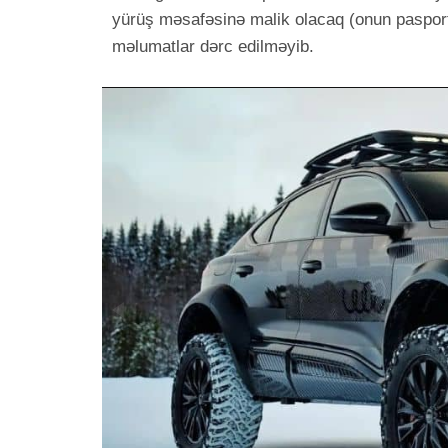
yürüş məsafəsinə malik olacaq (onun pasport 
məlumatlar dərc edilməyib.