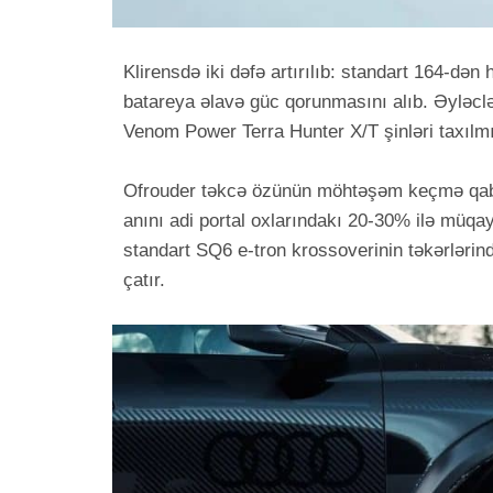
Klirensdə iki dəfə artırılıb: standart 164-dən 
batareya əlavə güc qorunmasını alıb. Əyləclə
Venom Power Terra Hunter X/T şinləri taxılmış
Ofrouder təkcə özünün möhtəşəm keçmə qabiliy
anını adi portal oxlarındakı 20-30% ilə müqa
standart SQ6 e-tron krossoverinin təkərlər
çatır.