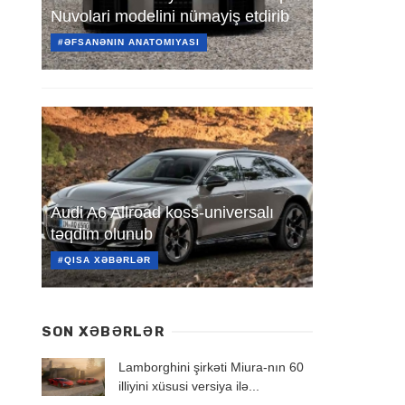
Nuvolari modelini nümayiş etdirib
#ƏFSANƏNIN ANATOMIYASI
Audi A6 Allroad koss-universalı
təqdim olunub
#QISA XƏBƏRLƏR
SON XƏBƏRLƏR
Lamborghini şirkəti Miura-nın 60
illiyini xüsusi versiya ilə...