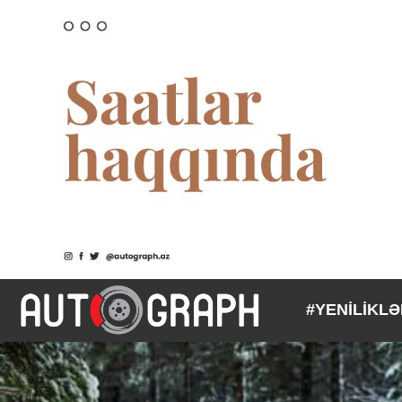
#YENİLİKL