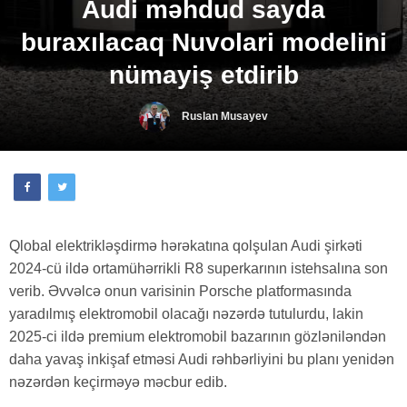
Audi məhdud sayda
buraxılacaq Nuvolari modelini
nümayiş etdirib
Ruslan Musayev
Qlobal elektrikləşdirmə hərəkatına qolşulan Audi şirkəti
2024-cü ildə ortamühərrikli R8 superkarının istehsalına son
verib. Əvvəlcə onun varisinin Porsche platformasında
yaradılmış elektromobil olacağı nəzərdə tutulurdu, lakin
2025-ci ildə premium elektromobil bazarının gözləniləndən
daha yavaş inkişaf etməsi Audi rəhbərliyini bu planı yenidən
nəzərdən keçirməyə məcbur edib.