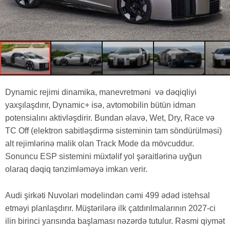
Dynamic rejimi dinamika, manevretməni və dəqiqliyi
yaxşılaşdırır, Dynamic+ isə, avtomobilin bütün idman
potensialını aktivləşdirir. Bundan əlavə, Wet, Dry, Race və
TC Off (elektron sabitləşdirmə sisteminin tam söndürülməsi)
alt rejimlərinə malik olan Track Mode da mövcuddur.
Sonuncu ESP sistemini müxtəlif yol şəraitlərinə uyğun
olaraq dəqiq tənzimləməyə imkan verir.
Audi şirkəti Nuvolari modelindən cəmi 499 ədəd istehsal
etməyi planlaşdırır. Müştərilərə ilk çatdırılmalarının 2027-ci
ilin birinci yarısında başlaması nəzərdə tutulur. Rəsmi qiymət