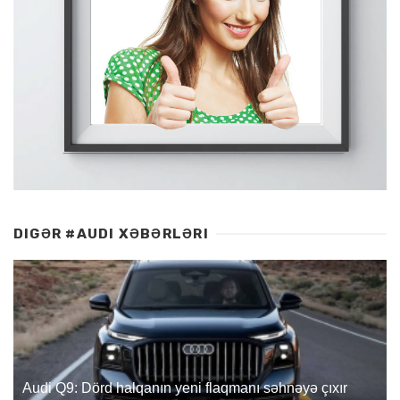
DIGƏR #AUDI XƏBƏRLƏRI
Audi Q9: Dörd halqanın yeni flaqmanı səhnəyə çıxır