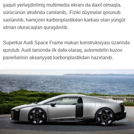
şaquli yerləşdirilmiş multimedia ekranı da daxil olmaqla,
sürücünün ətrafında cəmlənib,. Fiziki düymələr qorunub
saxlanılıb, həmçinin karbonplastikdən karkası olan yüngül
idman oturacaqları quraşdırılıb.
Superkar Audi Space Frame məkan konstruksiyası üzərində
qurulub. Audi tarixində ilk dəfə olaraq, avtomobilin kuzov
panellərinin əksəriyyəti karbonplastikdən hazırlanıb.