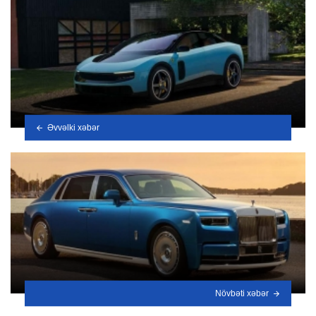
Əvvəlki xəbər
Növbəti xəbər