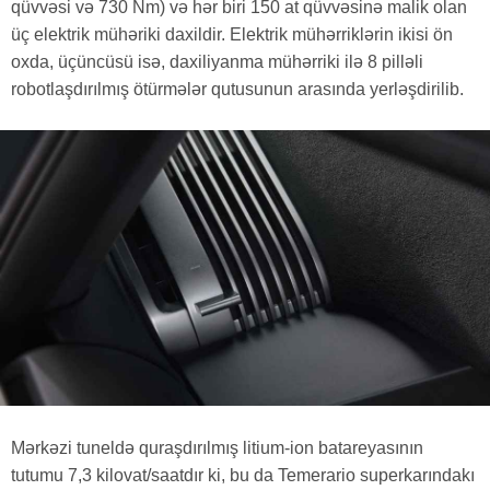
qüvvəsi və 730 Nm) və hər biri 150 at qüvvəsinə malik olan
üç elektrik mühəriki daxildir. Elektrik mühərriklərin ikisi ön
oxda, üçüncüsü isə, daxiliyanma mühərriki ilə 8 pilləli
robotlaşdırılmış ötürmələr qutusunun arasında yerləşdirilib.
Mərkəzi tuneldə quraşdırılmış litium-ion batareyasının
tutumu 7,3 kilovat/saatdır ki, bu da Temerario superkarındakı