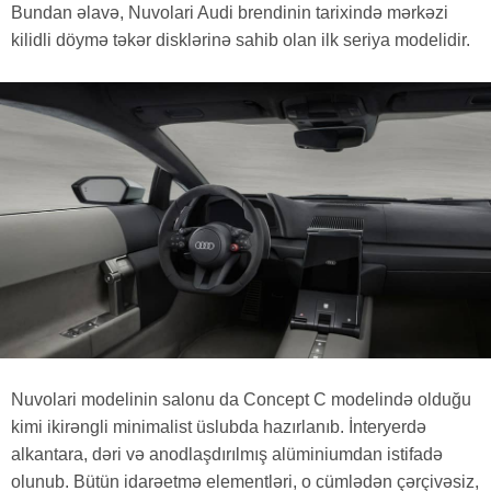
Bundan əlavə, Nuvolari Audi brendinin tarixində mərkəzi
kilidli döymə təkər disklərinə sahib olan ilk seriya modelidir.
Nuvolari modelinin salonu da Concept C modelində olduğu
kimi ikirəngli minimalist üslubda hazırlanıb. İnteryerdə
alkantara, dəri və anodlaşdırılmış alüminiumdan istifadə
olunub. Bütün idarəetmə elementləri, o cümlədən çərçivəsiz,