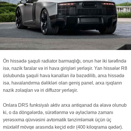
Ön hissədə şaquli radiator barmaqlığı, onun hər iki tərəfində
isə, nazik faralar və iri hava girişləri yerləşir. Yan hissələr R8
üslubunda şaquli hava kanalları ilə bəzədilib, arxa hissədə
isə, havalandırma dəlikləri olan geniş panel, arxa işıqların
nazik zolaqları və iri diffuzor yerləşir.
Onlara DRS funksiyalı aktiv arxa antiqanad da əlavə olunub
ki, o da döngələrdə, sürətlənmə və əyləcləmə zamanı
yerəsıxma qüvvəsini avtomatik tənzimləmək üçün üç
müxtəlif mövqe arasında keçid edir (400 kiloqrama qədər).