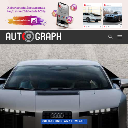
#ƏFSANƏNIN ANATOMIYASI