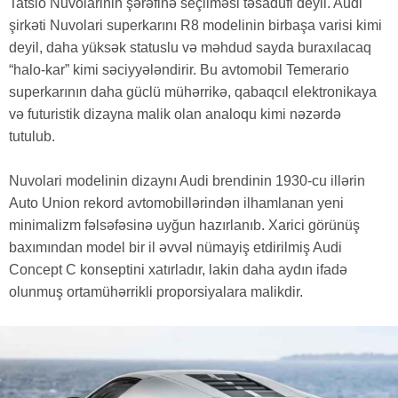
Tatsio Nuvolarinin şərəfinə seçilməsi təsadüfi deyil. Audi
şirkəti Nuvolari superkarını R8 modelinin birbaşa varisi kimi
deyil, daha yüksək statuslu və məhdud sayda buraxılacaq
“halo-kar” kimi səciyyələndirir. Bu avtomobil Temerario
superkarının daha güclü mühərrikə, qabaqcıl elektronikaya
və futuristik dizayna malik olan analoqu kimi nəzərdə
tutulub.
Nuvolari modelinin dizaynı Audi brendinin 1930-cu illərin
Auto Union rekord avtomobillərindən ilhamlanan yeni
minimalizm fəlsəfəsinə uyğun hazırlanıb. Xarici görünüş
baxımından model bir il əvvəl nümayiş etdirilmiş Audi
Concept C konseptini xatırladır, lakin daha aydın ifadə
olunmuş ortamühərrikli proporsiyalara malikdir.