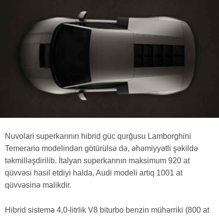
Nuvolari superkarının hibrid güc qurğusu Lamborghini
Temerario modelindən götürülsə də, əhəmiyyətli şəkildə
təkmilləşdirilib. İtalyan superkarının maksimum 920 at
qüvvəsi hasil etdiyi halda, Audi modeli artıq 1001 at
qüvvəsinə malikdir.
Hibrid sistemə 4,0-litrlik V8 biturbo benzin mühərriki (800 at