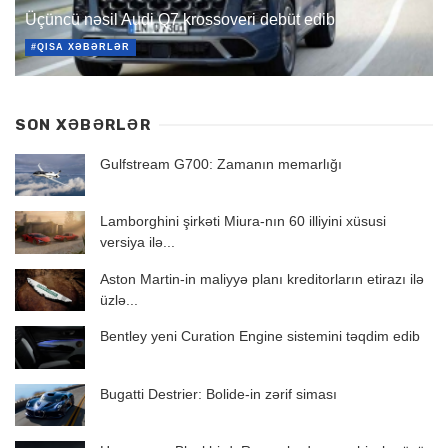
Üçüncü nəsil Audi Q7 krossoveri debüt edib
#QISA XƏBƏRLƏR
SON XƏBƏRLƏR
Gulfstream G700: Zamanın memarlığı
Lamborghini şirkəti Miura-nın 60 illiyini xüsusi
versiya ilə...
Aston Martin-in maliyyə planı kreditorların etirazı ilə
üzlə...
Bentley yeni Curation Engine sistemini təqdim edib
Bugatti Destrier: Bolide-in zərif siması