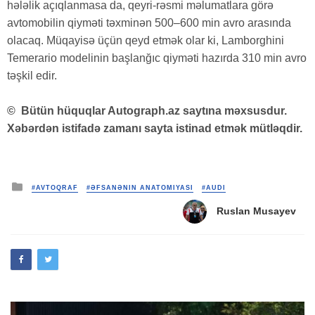
hələlik açıqlanmasa da, qeyri-rəsmi məlumatlara görə
avtomobilin qiyməti təxminən 500–600 min avro arasında
olacaq. Müqayisə üçün qeyd etmək olar ki, Lamborghini
Temerario modelinin başlanğıc qiyməti hazırda 310 min avro
təşkil edir.
©
Bütün hüquqlar Autograph.az saytına məxsusdur.
Xəbərdən istifadə zamanı sayta istinad etmək mütləqdir.
Posted
#AVTOQRAF
#ƏFSANƏNIN ANATOMIYASI
#AUDI
in
Ruslan Musayev