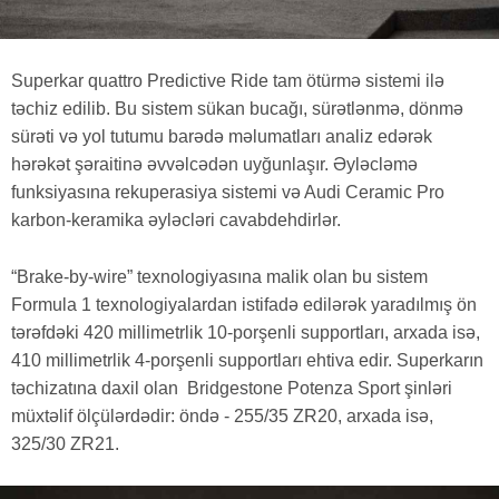
Superkar quattro Predictive Ride tam ötürmə sistemi ilə
təchiz edilib. Bu sistem sükan bucağı, sürətlənmə, dönmə
sürəti və yol tutumu barədə məlumatları analiz edərək
hərəkət şəraitinə əvvəlcədən uyğunlaşır. Əyləcləmə
funksiyasına rekuperasiya sistemi və Audi Ceramic Pro
karbon-keramika əyləcləri cavabdehdirlər.
“Brake-by-wire” texnologiyasına malik olan bu sistem
Formula 1 texnologiyalardan istifadə edilərək yaradılmış ön
tərəfdəki 420 millimetrlik 10-porşenli supportları, arxada isə,
410 millimetrlik 4-porşenli supportları ehtiva edir. Superkarın
təchizatına daxil olan Bridgestone Potenza Sport şinləri
müxtəlif ölçülərdədir: öndə - 255/35 ZR20, arxada isə,
325/30 ZR21.