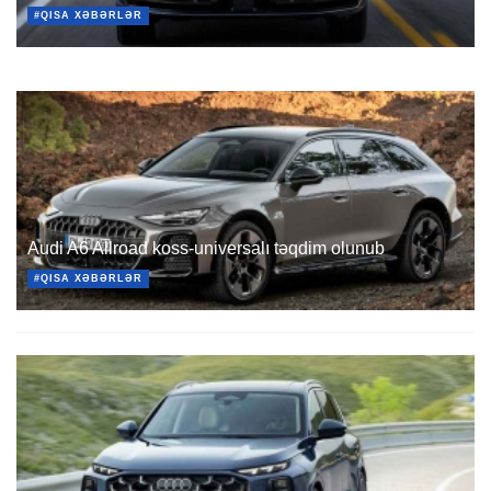
#QISA XƏBƏRLƏR
Audi A6 Allroad koss-universalı təqdim olunub
#QISA XƏBƏRLƏR