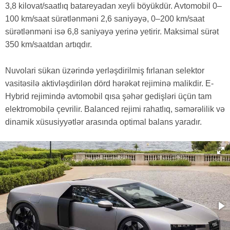
3,8 kilovat/saatlıq batareyadan xeyli böyükdür. Avtomobil 0–
100 km/saat sürətlənməni 2,6 saniyəyə, 0–200 km/saat
sürətlənməni isə 6,8 saniyəyə yerinə yetirir. Maksimal sürət
350 km/saatdan artıqdır.
Nuvolari sükan üzərində yerləşdirilmiş fırlanan selektor
vasitəsilə aktivləşdirilən dörd hərəkət rejiminə malikdir. E-
Hybrid rejimində avtomobil qısa şəhər gedişləri üçün tam
elektromobilə çevrilir. Balanced rejimi rahatlıq, səmərəlilik və
dinamik xüsusiyyətlər arasında optimal balans yaradır.