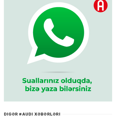
DIGƏR #AUDI XƏBƏRLƏRI