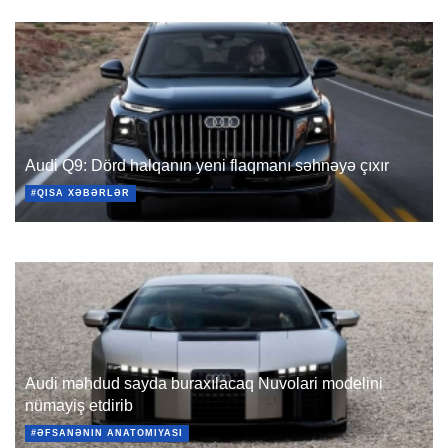
Audi Q9: Dörd halqanın yeni flaqmanı səhnəyə çıxır
#QISA XƏBƏRLƏR
Audi məhdud sayda buraxılacaq Nuvolari modelini
nümayiş etdirib
#ƏFSANƏNIN ANATOMIYASI