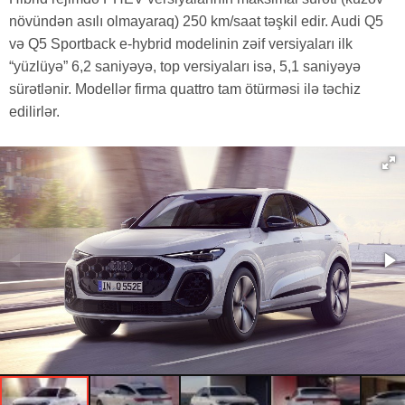
növündən asılı olmayaraq) 250 km/saat təşkil edir. Audi Q5
və Q5 Sportback e-hybrid modelinin zəif versiyaları ilk
“yüzlüyə” 6,2 saniyəyə, top versiyaları isə, 5,1 saniyəyə
sürətlənir. Modellər firma quattro tam ötürməsi ilə təchiz
edilirlər.