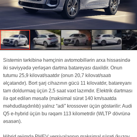
Sistemin tərkibinə həmçinin avtomobillərin arxa hissəsində
iki səviyyədə yerləşən dartma batareyası daxildir. Onun
tutumu 25,9 kilovat/saatdır (onun 20,7 kilovat/saatı
əlçatandır). Bort şarj cihazının gücü 11 kilovatdır, batareyanı
tam doldurmaq üçün 2,5 saat vaxt lazımdır. Elektrik dartması
ilə qət edilən məsafə (maksimal sürət 140 km/saatda
məhdudlaşdırılıb) yalnız “adi” krossover üçün göstərilir: Audi
Q5 e-hybrid üçün bu rəqəm 113 kilometrdir (WLTP dövrünə
əsasən).
Hibrid rejimdə PHEV versiyalarının maksimal sürəti (kuzov