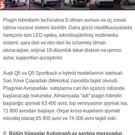
Plagin hibridlərin təchizatına S idman asması və üç zonalı
iqlimə nəzarət sistemi daxildir. Daha güclü modifikasiyalarda
həmçinin tam LED optika, təkmilləşdirilmiş multimedia
sistemi, qara dəri və eko-dəri ilə üzlənmiş idman
oturacaqları, orijinal 19-düymlük təkər diskləri və qırmızı
əyləc supportları quraşdırılır.
Audi Q5 və Q5 Sportback e-hybrid modellərinin istehsalı
San Xose Çiapadakı (Meksika) zavodda təşkil olunub.
Plaginlər Avropadakı satışlarına cari ilin üçüncü rübündə
başlanacağı məlumdur. Almaniyada “adi” plagin hibridin
başlanğıc qiyməti 63 400 avro, top versiyasının qiyməti isə,
71 800 avrodan başlayır. Oxşar kross-kupelərin qiyməti
müvafiq olaraq 65 900 avro və 74 300 avro təşkil edir.
©
Bütün hüquqlar Autograph.az saytına məxsusdur.