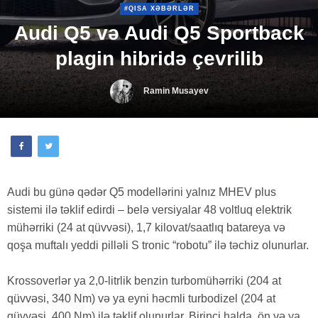
#QISA XƏBƏRLƏR
Audi Q5 və Audi Q5 Sportback
plagin hibridə çevrilib
Ramin Musayev
Audi bu günə qədər Q5 modellərini yalnız MHEV plus
sistemi ilə təklif edirdi – belə versiyalar 48 voltluq elektrik
mühərriki (24 at qüvvəsi), 1,7 kilovat/saatlıq batareya və
qoşa muftalı yeddi pilləli S tronic “robotu” ilə təchiz olunurlar.
Krossoverlər ya 2,0-litrlik benzin turbomühərriki (204 at
qüvvəsi, 340 Nm) və ya eyni həcmli turbodizel (204 at
qüvvəsi, 400 Nm) ilə təklif olunurlar. Birinci halda, ön və ya