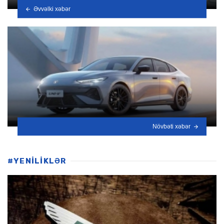
Əvvəlki xəbər
Növbəti xəbər
#YENİLİKLƏR