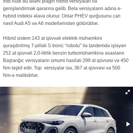
İndi Audi bu ailəni plagin hibrid versiyaları ilə
genişləndirmək qərarına gəlib. Belə versiyaların adına e-
hybrid indeksi əlavə olunur. Onlar PHEV qurğusunu cari
nəsil Audi A5 və A6 modellərindən götürüblər.
Hibrid sistem 143 at qüvvəli elektrik mühərrikini
quraşdırılmış 7-pilləli S tronic “robotu” ilə tandemdə işləyən
252 at qüvvəli 2,0-litrlik benzin turbomühərrikinə əsaslanır.
Başlanğıc versiyaların ümumi hasilatı 299 at qüvvəsi və 450
Nm təşkil edir. Top versiyalar isə, 367 at qüvvəsi və 500
Nm-ə malikdirlər.