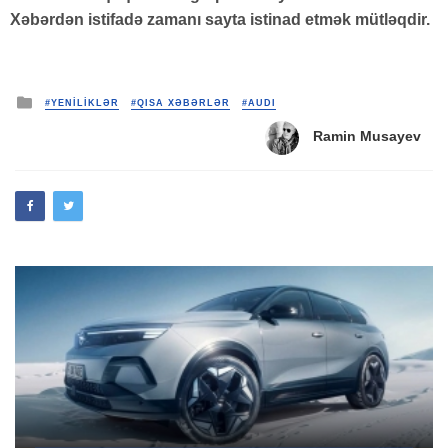
Xəbərdən istifadə zamanı sayta istinad etmək mütləqdir.
Posted
#YENİLİKLƏR
#QISA XƏBƏRLƏR
#AUDI
in
Ramin Musayev