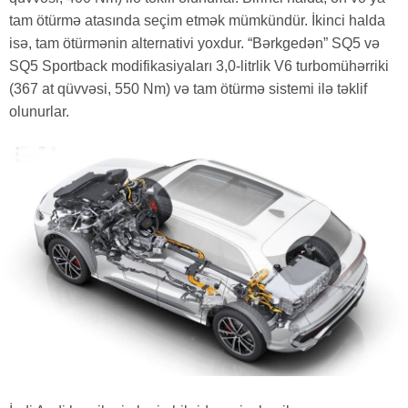
tam ötürmə atasında seçim etmək mümkündür. İkinci halda
isə, tam ötürmənin alternativi yoxdur. “Bərkgedən” SQ5 və
SQ5 Sportback modifikasiyaları 3,0-litrlik V6 turbomühərriki
(367 at qüvvəsi, 550 Nm) və tam ötürmə sistemi ilə təklif
olunurlar.