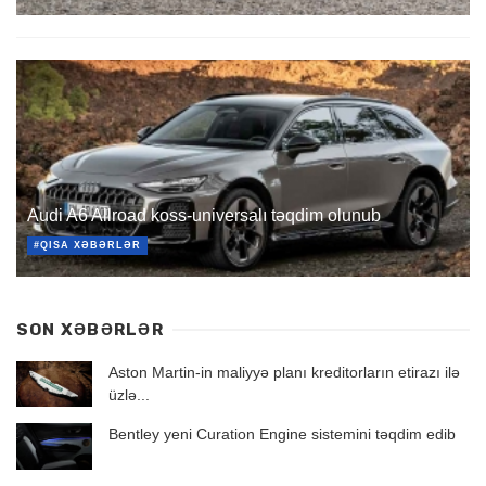
Audi A6 Allroad koss-universalı təqdim olunub
#QISA XƏBƏRLƏR
SON XƏBƏRLƏR
Aston Martin-in maliyyə planı kreditorların etirazı ilə
üzlə...
Bentley yeni Curation Engine sistemini təqdim edib