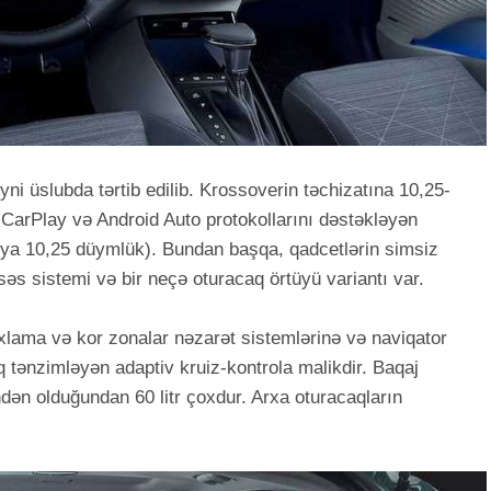
yni üslubda tərtib edilib. Krossoverin təchizatına 10,25-
e CarPlay və Android Auto protokollarını dəstəkləyən
ə ya 10,25 düymlük). Bundan başqa, qadcetlərin simsiz
əs sistemi və bir neçə oturacaq örtüyü variantı var.
lama və kor zonalar nəzarət sistemlərinə və naviqator
 tənzimləyən adaptiv kruiz-kontrola malikdir. Baqaj
ndən olduğundan 60 litr çoxdur. Arxa oturacaqların