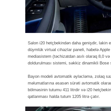
Salon i20 hetçbekindən daha genişdir, lakin e
düymlük virtual cihazlar paneli, habelə Appl
mediasistem (təchizatdan asılı olaraq 8,0 v
doldurulması sistemi, səkkiz dinamikli Bose s
Bayon modeli avtomatik əyləcləmə, zolaq sax
məlumatlarına əsasən sürəti avtomatik olaraq
bölməsinin tutumu 411 litrdir və i20 hetçbeki
qatlanması halda tutum 1205 litrə çatır.