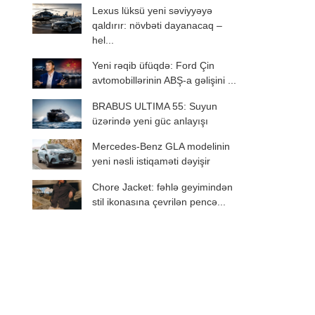
Lexus lüksü yeni səviyyəyə
qaldırır: növbəti dayanacaq –
hel...
Yeni rəqib üfüqdə: Ford Çin
avtomobillərinin ABŞ-a gəlişini ...
BRABUS ULTIMA 55: Suyun
üzərində yeni güc anlayışı
Mercedes-Benz GLA modelinin
yeni nəsli istiqaməti dəyişir
Chore Jacket: fəhlə geyimindən
stil ikonasına çevrilən pencə...