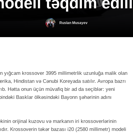
odeli təqdim edil
Ruslan Musayev
ən yığcam krossover 3995 millimetrlik uzunluğa malik olan
rika, Hindistan və Cənubi Koreyada satılır. Avropa bazrı
yıb. Hətta onun üçün müvafiq bir ad da seçiblər: yeni
indəki Basklar ölkəsindəki Bayonn şəhərinin adını
inin orijinal kuzovu və markanın iri krossoverlərinin
dır. Krossoverin təkər bazası i20 (2580 millimetr) modeli