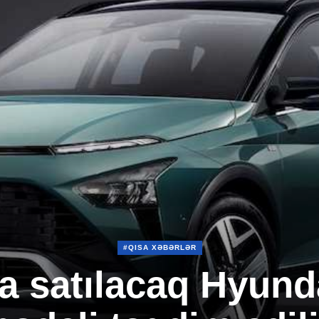
#QISA XƏBƏRLƏR
a satılacaq Hyund