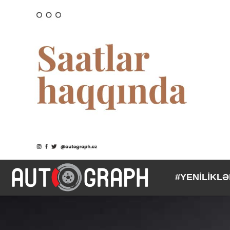
#YENİLİKL