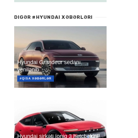
DIGƏR #HYUNDAI XƏBƏRLƏRI
Hyundai Grandeur sedanı
yenilənib
#QISA XƏBƏRLƏR
Hyundai şirkəti Ioniq 3 hetçbekini