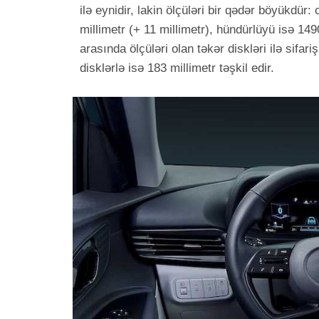
ilə eynidir, lakin ölçüləri bir qədər böyükdür
millimetr (+ 11 millimetr), hündürlüyü isə 149
arasında ölçüləri olan təkər diskləri ilə sifa
disklərlə isə 183 millimetr təşkil edir.