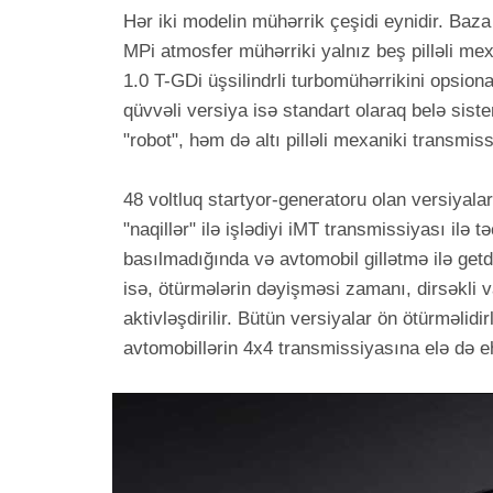
Hər iki modelin mühərrik çeşidi eynidir. Baza a
MPi atmosfer mühərriki yalnız beş pilləli mex
1.0 T-GDi üşsilindrli turbomühərrikini opsional
qüvvəli versiya isə standart olaraq belə sistem
"robot", həm də altı pilləli mexaniki transmis
48 voltluq startyor-generatoru olan versiyala
"naqillər" ilə işlədiyi iMT transmissiyası ilə t
basılmadığında və avtomobil gillətmə ilə getd
isə, ötürmələrin dəyişməsi zamanı, dirsəkli 
aktivləşdirilir. Bütün versiyalar ön ötürməlid
avtomobillərin 4x4 transmissiyasına elə də e