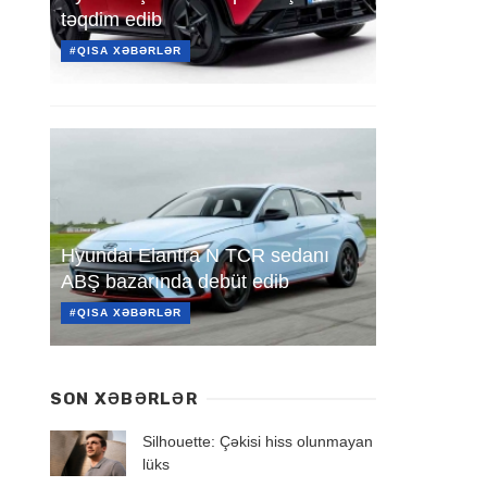
təqdim edib
#QISA XƏBƏRLƏR
Hyundai Elantra N TCR sedanı
ABŞ bazarında debüt edib
#QISA XƏBƏRLƏR
SON XƏBƏRLƏR
Silhouette: Çəkisi hiss olunmayan
lüks