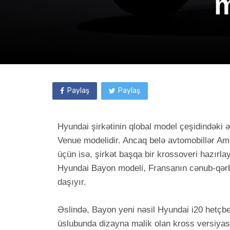
m
Paylaş
Paylaş
Hyundai şirkətinin qlobal model çeşidindəki 
Venue modelidir. Ancaq belə avtomobillər Ame
üçün isə, şirkət başqa bir krossoveri hazırla
Hyundai Bayon modeli, Fransanın cənub-qərb
daşıyır.
Əslində, Bayon yeni nəsil Hyundai i20 hetçbek
üslubunda dizayna malik olan kross versiyası