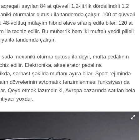
qreqatı sayılan 84 at qüvvəli 1,2-litrlik dördsilindrli 1,2
aniki ötürmələr qutusu ilə tandemdə çalışır. 100 at qüvvəli
 48-voltluq mülayim hibrid əlavə sifariş edilə bilər. 120 at
 ilə təchiz edilir. Bu mühərrik həm iki muftalı yeddi pilləli
siya ilə tandemdə çalışır.
r sadə mexaniki ötürmə qutusu ilə deyil, mufta pedalının
əchiz edilir. Elektronika, akselerator pedalına
ikdə, sərbəst şəkildə muftanı ayıra bilər. Sport rejimində
valın dövrələrinin avtomatik tənzimlənməsi funksiyası da
irlər. Qeyd etmək lazımdır ki, Avropa bazarında satılan belə
htiyacı yoxdur.