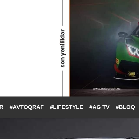
ƏR
#AVTOQRAF
#LIFESTYLE
#AG TV
#BLOQ