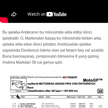
Bu qələbə Anderanın bu mövsümdə əldə etdiyi ikinci
qələbədir. O, Markesdən başqa bu mövsümdə birdən artıq
qələbə əldə edən ikinci pilotdur. Avstriyadakı qələbə
sayəsində Dovitsiozo liderlə olan xal fərqini beş xal azaldıb.
Buna baxmayaraq, çempionatın bitməsinə 8 yarış qalmış
Andrea Markdan 58 xal geriyə qalır.