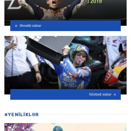
Əvvəlki xəbər
Növbəti xəbər
#YENİLİKLƏR