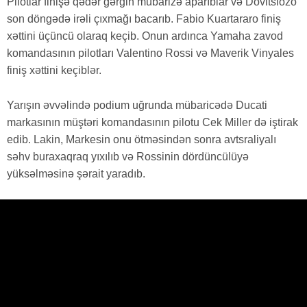
Pilotlar finişə qədər gərgin mübarizə aparıblar və Dovitsiozo
son döngədə irəli çıxmağı bacarıb. Fabio Kuartararo finiş
xəttini üçüncü olaraq keçib. Onun ardınca Yamaha zavod
komandasının pilotları Valentino Rossi və Maverik Vinyales
finiş xəttini keçiblər.
Yarışın əvvəlində podium uğrunda mübaricədə Ducati
markasının müştəri komandasının pilotu Cek Miller də iştirak
edib. Lakin, Markesin onu ötməsindən sonra avtsraliyalı
səhv buraxaqraq yıxılıb və Rossinin dördüncülüyə
yüksəlməsinə şərait yaradıb.