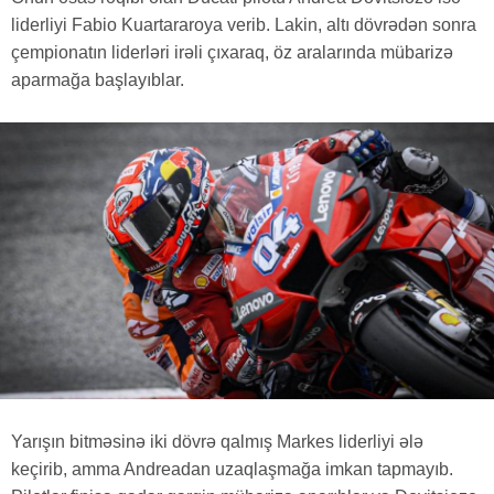
liderliyi Fabio Kuartararoya verib. Lakin, altı dövrədən sonra
çempionatın liderləri irəli çıxaraq, öz aralarında mübarizə
aparmağa başlayıblar.
Yarışın bitməsinə iki dövrə qalmış Markes liderliyi ələ
keçirib, amma Andreadan uzaqlaşmağa imkan tapmayıb.