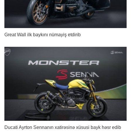
Great Wall ilk baykını nümayiş etdirib
Ducati Ayrton Sennanın xatirəsinə xüsusi bayk həsr edib