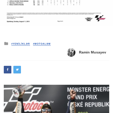
Posted
#YENİLİKLƏR
#MOTOALƏM
in
Ramin Musayev