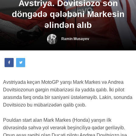
Avstriya. Dovitsiozo son
döngədə qələbəni Markesin
əlindən alıb
Ramin Musayev
Avstriyada keçən MotoGP yarışı Mark Markes və Andrea
Dovitsiozonun gərgin mübarizəsi ilə yadda qalıb. İki pilot
arasında fərq onda bir saniyəni üstələməyib. Lakin, sonunda
Dovitsiozo bu mübarizədən qalib çıxıb.
Pouldan start alan Mark Markes (Honda) yarışın ilk
dövrəsində səhvə yol verərək beşinciliyə qədər geriləyib.
Onun əsas rəqibi olan Ducati pilotu Andrea Dovitsiozo isə