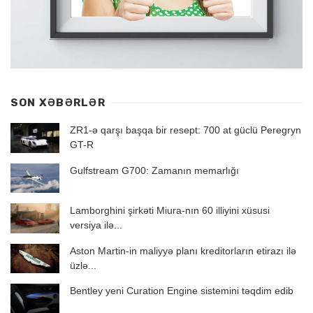
SON XƏBƏRLƏR
ZR1-ə qarşı başqa bir resept: 700 at güclü Peregryn
GT-R
Gulfstream G700: Zamanın memarlığı
Lamborghini şirkəti Miura-nın 60 illiyini xüsusi
versiya ilə...
Aston Martin-in maliyyə planı kreditorların etirazı ilə
üzlə...
Bentley yeni Curation Engine sistemini təqdim edib