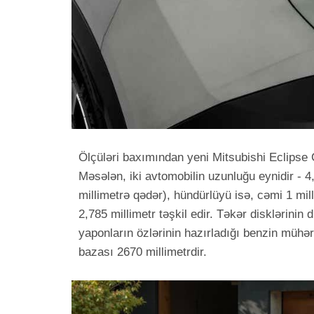
Ölçüləri baxımından yeni Mitsubishi Eclipse 
Məsələn, iki avtomobilin uzunluğu eynidir - 4
millimetrə qədər), hündürlüyü isə, cəmi 1 mil
2,785 millimetr təşkil edir. Təkər disklərinin
yaponların özlərinin hazırladığı benzin mühə
bazası 2670 millimetrdir.