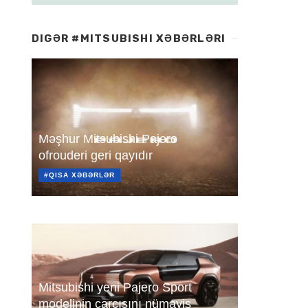
DIGƏR #MITSUBISHI XƏBƏRLƏRI
Məşhur Mitsubishi Pajero
ofrouderi geri qayıdır
#QISA XƏBƏRLƏR
Mitsubishi yeni Pajero Sport
modelinin carçısını nümayiş