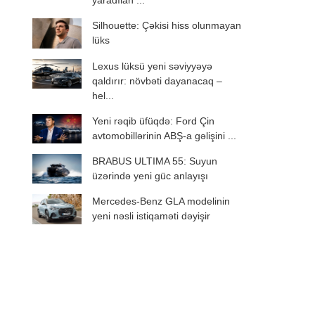
yaradılan ...
Silhouette: Çəkisi hiss olunmayan
lüks
Lexus lüksü yeni səviyyəyə
qaldırır: növbəti dayanacaq –
hel...
Yeni rəqib üfüqdə: Ford Çin
avtomobillərinin ABŞ-a gəlişini ...
BRABUS ULTIMA 55: Suyun
üzərində yeni güc anlayışı
Mercedes-Benz GLA modelinin
yeni nəsli istiqaməti dəyişir