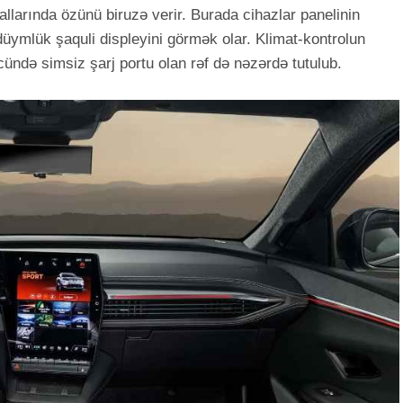
allarında özünü biruzə verir. Burada cihazlar panelinin
üymlük şaquli displeyini görmək olar. Klimat-kontrolun
ücündə simsiz şarj portu olan rəf də nəzərdə tutulub.