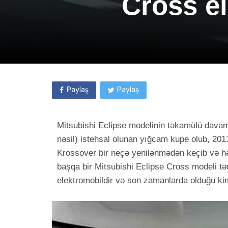
Cross el
Paylaş
Paylaş
Mitsubishi Eclipse modelinin təkamülü davam 
nəsil) istehsal olunan yığcam kupe olub, 2017
Krossover bir neçə yenilənmədən keçib və hələ
başqa bir Mitsubishi Eclipse Cross modeli tə
elektromobildir və son zamanlarda olduğu kim