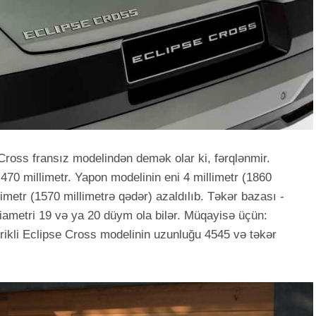
Cross fransız modelindən demək olar ki, fərqlənmir.
,470 millimetr. Yapon modelinin eni 4 millimetr (1860
limetr (1570 millimetrə qədər) azaldılıb. Təkər bazası -
 diametri 19 və ya 20 düym ola bilər. Müqayisə üçün:
rrikli Eclipse Cross modelinin uzunluğu 4545 və təkər