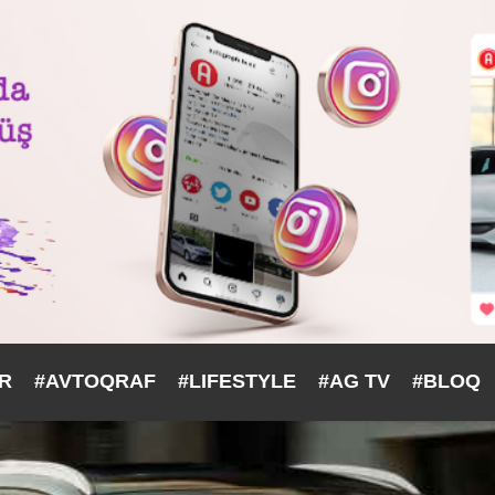
ƏR
#AVTOQRAF
#LIFESTYLE
#AG TV
#BLOQ