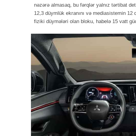
nəzərə almasaq, bu fərqlər yalnız tərtibat det
12,3 düymlük ekranını və mediasistemin 12 d
fiziki düymələri olan bloku, habelə 15 vatt g