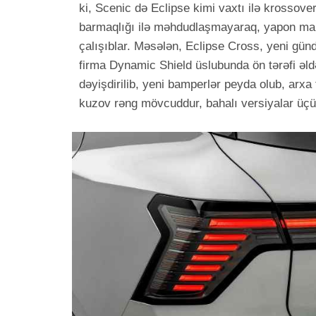
ki, Scenic də Eclipse kimi vaxtı ilə krossove
barmaqlığı ilə məhdudlaşmayaraq, yapon mark
çalışıblar. Məsələn, Eclipse Cross, yeni gündü
firma Dynamic Shield üslubunda ön tərəfi əldə 
dəyişdirilib, yeni bamperlər peyda olub, arxa
kuzov rəng mövcuddur, bahalı versiyalar üçün 