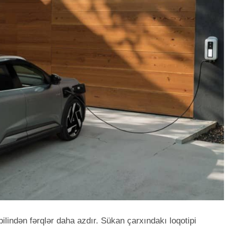
bilindən fərqlər daha azdır. Sükan çarxındakı loqotipi