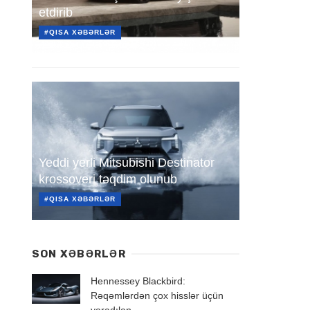
etdirib
#QISA XƏBƏRLƏR
Yeddi yerli Mitsubishi Destinator
krossoveri təqdim olunub
#QISA XƏBƏRLƏR
SON XƏBƏRLƏR
Hennessey Blackbird:
Rəqəmlərdən çox hisslər üçün