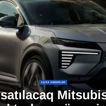
#QISA XƏBƏRLƏR
satılacaq Mitsubis