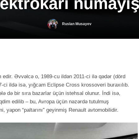
ektrokarı nümayiş 
Ruslan Musayev
edir. Əvvəlcə o, 1989-cu ildən 2011-ci ilə qədər (dörd
-ci ildə isə, yığcam Eclipse Cross krossoveri buraxılıb.
 də bir sıra bazarlar üçün istehsal olunur. İndi isə,
qdim edilib – bu, Avropa üçün nəzərdə tutulmuş
i, yapon “paltarını” geyinmiş Renault avtomobilidir.