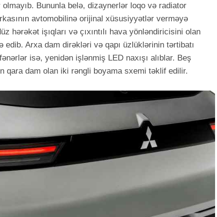
r olmayıb. Bununla belə, dizaynerlər loqo və radiator
asının avtomobilinə orijinal xüsusiyyətlər verməyə
z hərəkət işıqları və çıxıntılı hava yönləndiricisini olan
edib. Arxa dam dirəkləri və qapı üzlüklərinin tərtibatı
 fənərlər isə, yenidən işlənmiş LED naxışı alıblar. Beş
qara dam olan iki rəngli boyama sxemi təklif edilir.