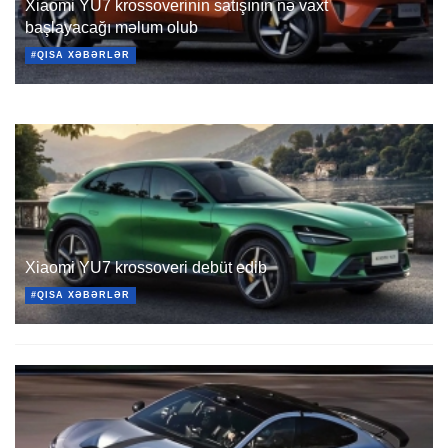
Xiaomi YU7 krossoverinin satışının nə vaxt
başlayacağı məlum olub
#QISA XƏBƏRLƏR
Xiaomi YU7 krossoveri debüt edib
#QISA XƏBƏRLƏR