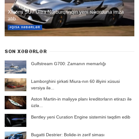
Xiaomi SU7 Ultra Nürburqrinqin yeni rekorduna imza
atıb
#QISA XƏBƏRLƏR
SON XƏBƏRLƏR
Gulfstream G700: Zamanın memarlığı
Lamborghini şirkəti Miura-nın 60 illiyini xüsusi
versiya ilə...
Aston Martin-in maliyyə planı kreditorların etirazı ilə
üzlə...
Bentley yeni Curation Engine sistemini təqdim edib
Bugatti Destrier: Bolide-in zərif siması