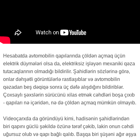
Hesabatda avtomobilin qapılarında çöldən açmaq üçün
elektrik düymələri olsa da, elektriksiz işləyən mexaniki qəza
tutacaqlarının olmadığı bildirilir. Şahidlərin sözlərinə görə,
onlar dəhşətli görüntülərlə rastlaşıblar və avtomobilin
qəzadan beş dəqiqə sonra üç dəfə alışdığını bildiriblər.
Çoxsaylı şəxslərin sürücünü xilas etmək cəhdləri boşa çıxıb
- qapıları nə içəridən, nə də çöldən açmaq mümkün olmayıb.
Videoçarxda da göründüyü kimi, hadisənin şahidlərindən
biri qapını güclü şəkildə özünə tərəf çəkib, lakin onun cəhdi
uğursuz olub və qapı bağlı qalıb. Başqa biri şüşəni ağır əşya