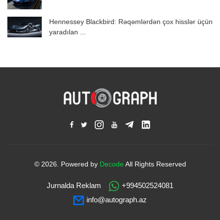
Hennessey Blackbird: Rəqəmlərdən çox hisslər üçün
yaradılan ...
© 2026. Powered by
Decode
All Rights Reserved
Jurnalda Reklam
+994502524081
info@autograph.az