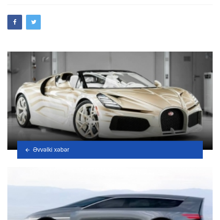
Əvvəlki xəbər