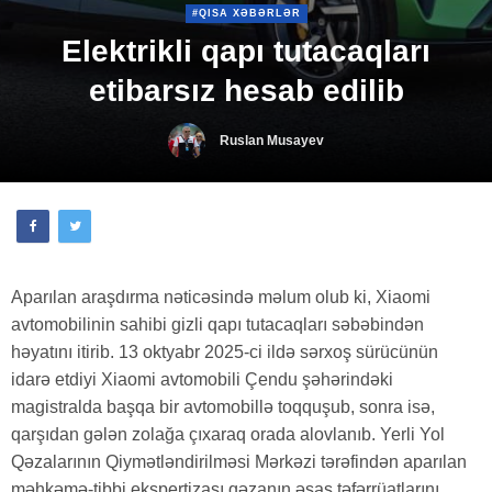
#QISA XƏBƏRLƏR
Elektrikli qapı tutacaqları
etibarsız hesab edilib
Ruslan Musayev
Aparılan araşdırma nəticəsində məlum olub ki, Xiaomi
avtomobilinin sahibi gizli qapı tutacaqları səbəbindən
həyatını itirib. 13 oktyabr 2025-ci ildə sərxoş sürücünün
idarə etdiyi Xiaomi avtomobili Çendu şəhərindəki
magistralda başqa bir avtomobillə toqquşub, sonra isə,
qarşıdan gələn zolağa çıxaraq orada alovlanıb. Yerli Yol
Qəzalarının Qiymətləndirilməsi Mərkəzi tərəfindən aparılan
məhkəmə-tibbi ekspertizası qəzanın əsas təfərrüatlarını