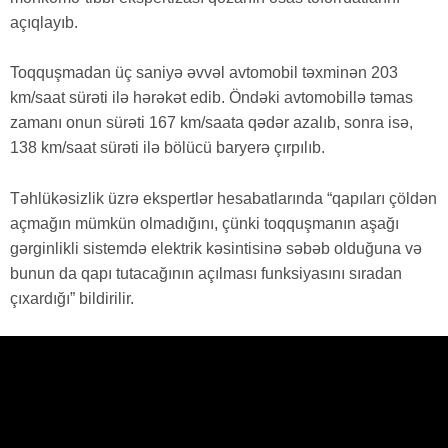
açıqlayıb.
Toqquşmadan üç saniyə əvvəl avtomobil təxminən 203
km/saat sürəti ilə hərəkət edib. Öndəki avtomobillə təmas
zamanı onun sürəti 167 km/saata qədər azalıb, sonra isə,
138 km/saat sürəti ilə bölücü baryerə çırpılıb.
Təhlükəsizlik üzrə ekspertlər hesabatlarında “qapıları çöldən
açmağın mümkün olmadığını, çünki toqquşmanın aşağı
gərginlikli sistemdə elektrik kəsintisinə səbəb olduğuna və
bunun da qapı tutacağının açılması funksiyasını sıradan
çıxardığı” bildirilir.