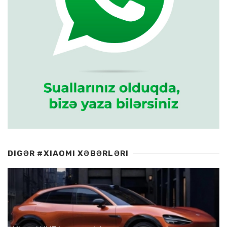
DIGƏR #XIAOMI XƏBƏRLƏRI