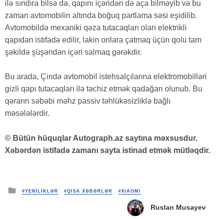
ilə sındıra bilsə də, qapını içəridən də aça bilməyib və bu
zaman avtomobilin altında boğuq partlama səsi eşidilib.
Avtomobildə mexaniki qəza tutacaqları olan elektrikli
qapıdan istifadə edilir, lakin onlara çatmaq üçün qolu tam
şəkildə şüşəndən içəri salmaq gərəkdir.
Bu arada, Çində avtomobil istehsalçılarına elektromobilləri
gizli qapı tutacaqları ilə təchiz etmək qadağan olunub. Bu
qərarın səbəbi məhz passiv təhlükəsizliklə bağlı
məsələlərdir.
© Bütün hüquqlar Autograph.az saytına məxsusdur.
Xəbərdən istifadə zamanı sayta istinad etmək mütləqdir.
Posted
#YENİLİKLƏR
#QISA XƏBƏRLƏR
#XIAOMI
in
Ruslan Musayev