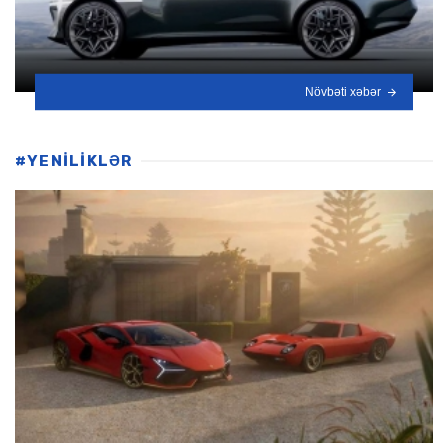
Növbəti xəbər
#YENİLİKLƏR