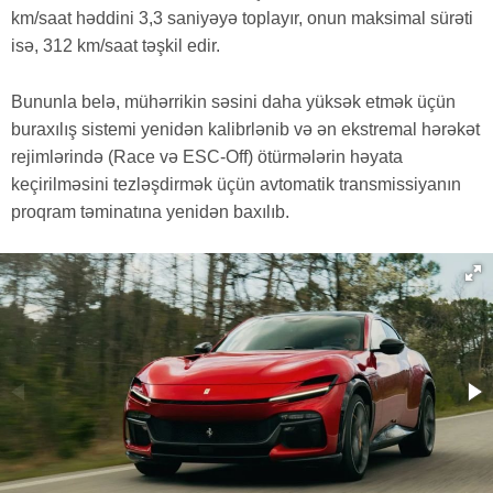
km/saat həddini 3,3 saniyəyə toplayır, onun maksimal sürəti
isə, 312 km/saat təşkil edir.
Bununla belə, mühərrikin səsini daha yüksək etmək üçün
buraxılış sistemi yenidən kalibrlənib və ən ekstremal hərəkət
rejimlərində (Race və ESC-Off) ötürmələrin həyata
keçirilməsini tezləşdirmək üçün avtomatik transmissiyanın
proqram təminatına yenidən baxılıb.