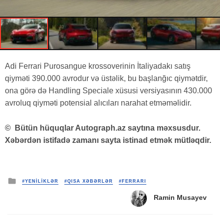
Adi Ferrari Purosangue krossoverinin İtaliyadakı satış
qiyməti 390.000 avrodur və üstəlik, bu başlanğıc qiymətdir,
ona görə də Handling Speciale xüsusi versiyasının 430.000
avroluq qiyməti potensial alıcıları narahat etməməlidir.
©
Bütün hüquqlar Autograph.az saytına məxsusdur.
Xəbərdən istifadə zamanı sayta istinad etmək mütləqdir.
Posted
#YENİLİKLƏR
#QISA XƏBƏRLƏR
#FERRARI
in
Ramin Musayev