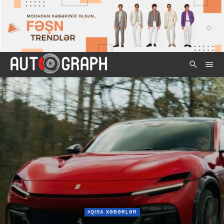
#QISA XƏBƏRLƏR