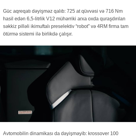
Güc aqreqatı dəyişməz qalıb: 725 at qüvvəsi və 716 Nm
hasil edən 6,5-litrlik V12 mühərriki arxa oxda quraşdırılan
səkkiz pilləli ikimuftalı preselektiv “robot” və 4RM firma tam
ötürmə sistemi ilə birlikdə çalışır.
Avtomobilin dinamikası da dəyişməyib: krossover 100