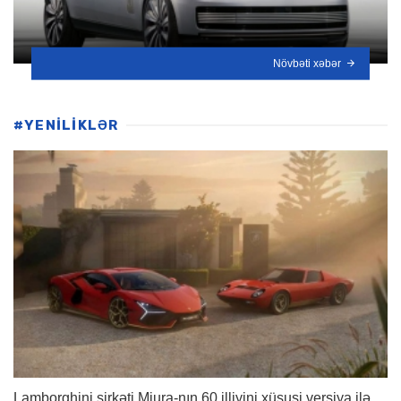
Növbəti xəbər
#YENİLİKLƏR
Lamborghini şirkəti Miura-nın 60 illiyini xüsusi versiya ilə