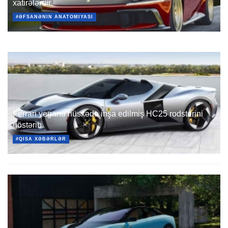
xatirələrdir
#ƏFSANƏNIN ANATOMIYASI
Ferrari yeganə nüsxədə inşa edilmiş HC25 rodsterini
göstərib
#QISA XƏBƏRLƏR