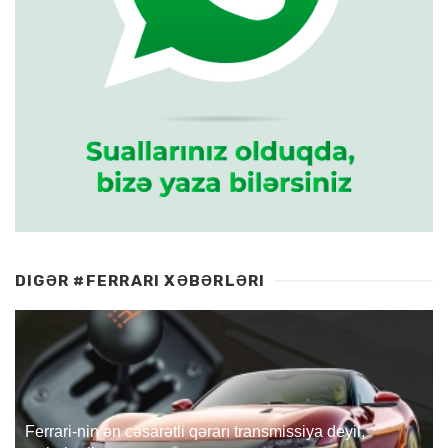
DIGƏR #FERRARI XƏBƏRLƏRI
Ferrari-nin ən cəsarətli qərarı transmissiya deyil,