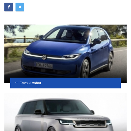
Əvvəlki xəbər