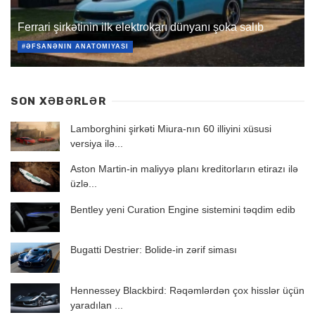
Ferrari şirkətinin ilk elektrokarı dünyanı şoka salıb
#ƏFSANƏNIN ANATOMIYASI
SON XƏBƏRLƏR
Lamborghini şirkəti Miura-nın 60 illiyini xüsusi
versiya ilə...
Aston Martin-in maliyyə planı kreditorların etirazı ilə
üzlə...
Bentley yeni Curation Engine sistemini təqdim edib
Bugatti Destrier: Bolide-in zərif siması
Hennessey Blackbird: Rəqəmlərdən çox hisslər üçün
yaradılan ...