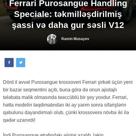
Ferrari Purosangue Handling
Speciale: təkmilləşdirilmiş
şassi və daha gur səsli V12
Ramin Musayev
Dörd il əvvəl Purosangue krossoveri Ferrari şirkəti üçün yeni
bir bazar seqmentini açıb, buna görə də onun ajiotajlı
tələbata malik olmasında təəccüblü bir şey yoxdur. Ferrari,
hətta modelin təqdimatından iki ay yarım sonra sifarişlərin
qəbulunu dayandırmalı olub, çünki krossoverə növbə iki ilə
qədər uzanırdı!
İndi Purosangue ətrafındakı ajiotaj azalıb, lakin