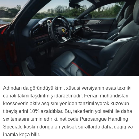
Adından da göründüyü kimi, xüsusi versiyanın əsas texniki
cəhəti təkmilləşdirilmiş idarəetmədir. Ferrari mühəndisləri
krossoverin aktiv asqısını yenidən tənzimləyərək kuzovun
titrəyişlərini 10% azaldıblar. Bu, təkərlərin yol səthi ilə daha
sıx təmasını təmin edir ki, nəticədə Purosangue Handling
Speciale kəskin döngələri yüksək sürətlərdə daha dəqiq və
inamla keçə bilir.