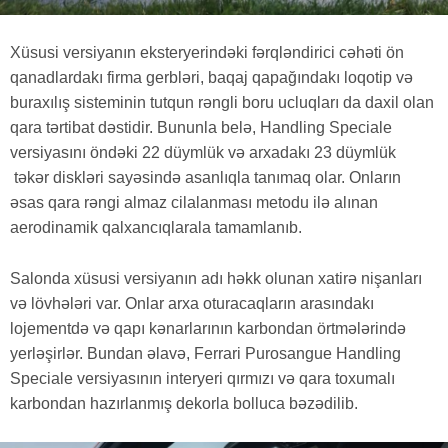
Xüsusi versiyanın eksteryerindəki fərqləndirici cəhəti ön
qanadlardakı firma gerbləri, baqaj qapağındakı loqotip və
buraxılış sisteminin tutqun rəngli boru ucluqları da daxil olan
qara tərtibat dəstidir. Bununla belə, Handling Speciale
versiyasını öndəki 22 düymlük və arxadakı 23 düymlük
təkər diskləri sayəsində asanlıqla tanımaq olar. Onların
əsas qara rəngi almaz cilalanması metodu ilə alınan
aerodinamik qalxancıqlarala tamamlanıb.
Salonda xüsusi versiyanın adı həkk olunan xatirə nişanları
və lövhələri var. Onlar arxa oturacaqların arasındakı
lojementdə və qapı kənarlarının karbondan örtmələrində
yerləşirlər. Bundan əlavə, Ferrari Purosangue Handling
Speciale versiyasının interyeri qırmızı və qara toxumalı
karbondan hazırlanmış dekorla bolluca bəzədilib.