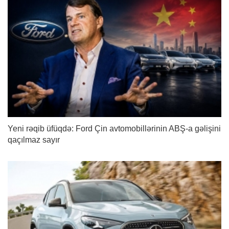
Yeni rəqib üfüqdə: Ford Çin avtomobillərinin ABŞ-a gəlişini
qaçılmaz sayır