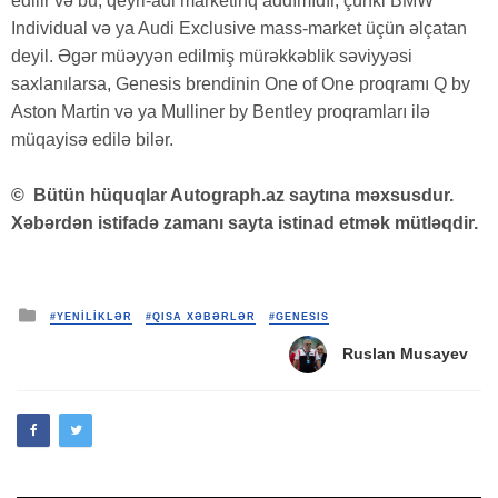
edilir və bu, qeyri-adi marketinq addımıdır, çünki BMW
Individual və ya Audi Exclusive mass-market üçün əlçatan
deyil. Əgər müəyyən edilmiş mürəkkəblik səviyyəsi
saxlanılarsa, Genesis brendinin One of One proqramı Q by
Aston Martin və ya Mulliner by Bentley proqramları ilə
müqayisə edilə bilər.
©
Bütün hüquqlar Autograph.az saytına məxsusdur.
Xəbərdən istifadə zamanı sayta istinad etmək mütləqdir.
Posted
#YENİLİKLƏR
#QISA XƏBƏRLƏR
#GENESIS
in
Ruslan Musayev