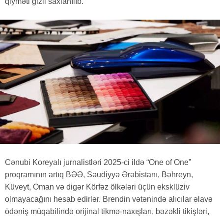
qiyməti gizli saxlanılıb.
Cənubi Koreyalı jurnalistləri 2025-ci ildə “One of One”
proqramının artıq BƏƏ, Səudiyyə Ərəbistanı, Bəhreyn,
Küveyt, Oman və digər Körfəz ölkələri üçün eksklüziv
olmayacağını hesab edirlər. Brendin vətənində alıcılar əlavə
ödəniş müqabilində orijinal tikmə-naxışları, bəzəkli tikişləri,