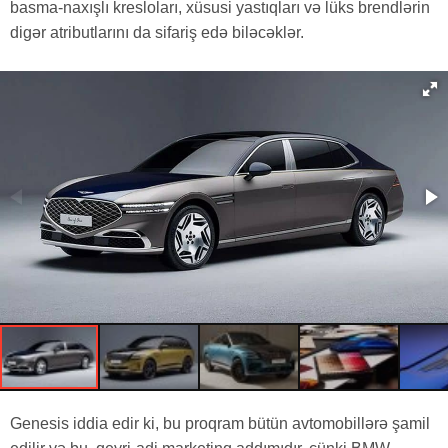
basma-naxışlı kresloları, xüsusi yastıqları və lüks brendlərin
digər atributlarını da sifariş edə biləcəklər.
Genesis iddia edir ki, bu proqram bütün avtomobillərə şamil