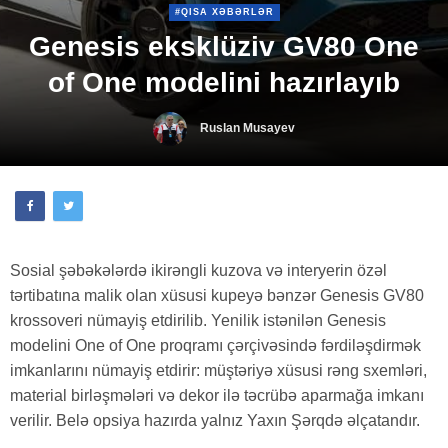
#QISA XƏBƏRLƏR
Genesis eksklüziv GV80 One
of One modelini hazırlayıb
Ruslan Musayev
Sosial şəbəkələrdə ikirəngli kuzova və interyerin özəl
tərtibatına malik olan xüsusi kupeyə bənzər Genesis GV80
krossoveri nümayiş etdirilib. Yenilik istənilən Genesis
modelini One of One proqramı çərçivəsində fərdiləşdirmək
imkanlarını nümayiş etdirir: müştəriyə xüsusi rəng sxemləri,
material birləşmələri və dekor ilə təcrübə aparmağa imkanı
verilir. Belə opsiya hazırda yalnız Yaxın Şərqdə əlçatandır.