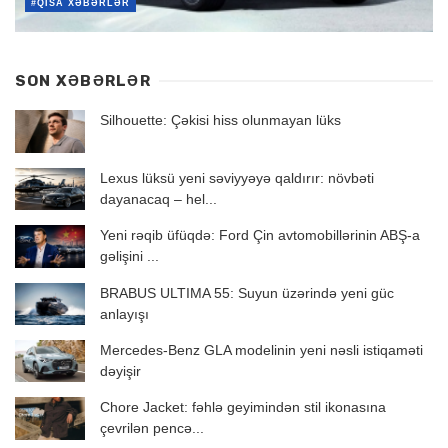
#QISA XƏBƏRLƏR
SON XƏBƏRLƏR
Silhouette: Çəkisi hiss olunmayan lüks
Lexus lüksü yeni səviyyəyə qaldırır: növbəti
dayanacaq – hel...
Yeni rəqib üfüqdə: Ford Çin avtomobillərinin ABŞ-a
gəlişini ...
BRABUS ULTIMA 55: Suyun üzərində yeni güc
anlayışı
Mercedes-Benz GLA modelinin yeni nəsli istiqaməti
dəyişir
Chore Jacket: fəhlə geyimindən stil ikonasına
çevrilən pencə...