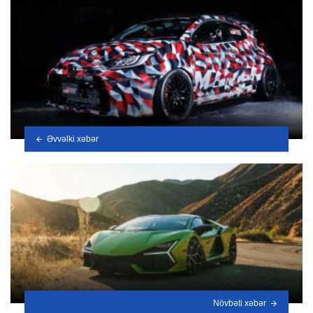
Əvvəlki xəbər
Növbəti xəbər