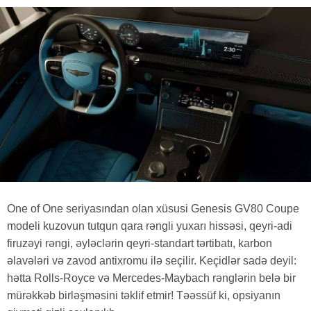
One of One seriyasından olan xüsusi Genesis GV80 Coupe
modeli kuzovun tutqun qara rəngli yuxarı hissəsi, qeyri-adi
firuzəyi rəngi, əyləclərin qeyri-standart tərtibatı, karbon
əlavələri və zavod antixromu ilə seçilir. Keçidlər sadə deyil:
hətta Rolls-Royce və Mercedes-Maybach rənglərin belə bir
mürəkkəb birləşməsini təklif etmir! Təəssüf ki, opsiyanın