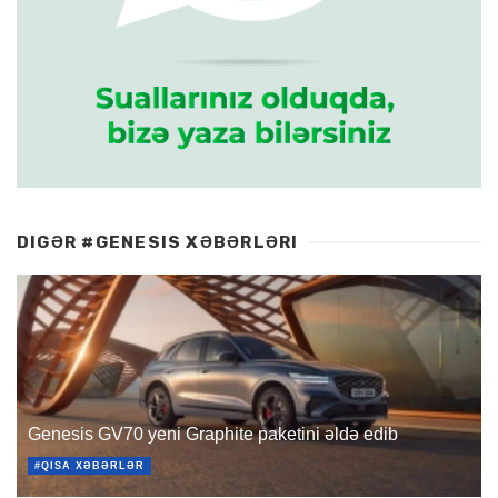
DIGƏR #GENESIS XƏBƏRLƏRI
Genesis GV70 yeni Graphite paketini əldə edib
#QISA XƏBƏRLƏR