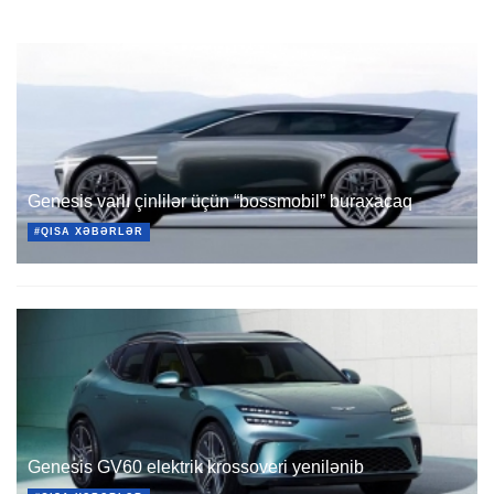
Genesis varlı çinlilər üçün “bossmobil” buraxacaq
#QISA XƏBƏRLƏR
Genesis GV60 elektrik krossoveri yenilənib