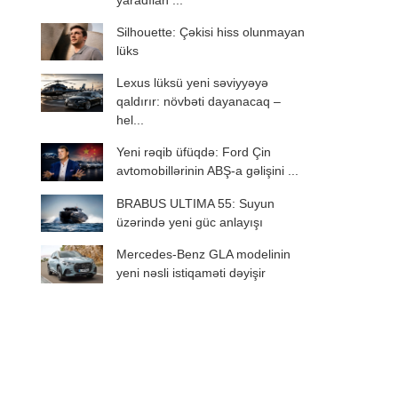
Silhouette: Çəkisi hiss olunmayan
lüks
Lexus lüksü yeni səviyyəyə
qaldırır: növbəti dayanacaq –
hel...
Yeni rəqib üfüqdə: Ford Çin
avtomobillərinin ABŞ-a gəlişini ...
BRABUS ULTIMA 55: Suyun
üzərində yeni güc anlayışı
Mercedes-Benz GLA modelinin
yeni nəsli istiqaməti dəyişir