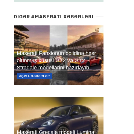
DIGƏR #MASERATI XƏBƏRLƏRI
Maserati Fanxionun bolidinə həsr
olunmuş xüsusi GT2 və GT2
Stradale modellərini hazırlayıb
#QISA XƏBƏRLƏR
Maserati Grecale modeli Lumina