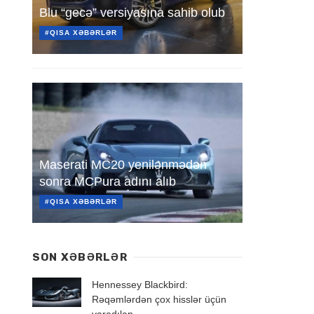
Blu “gecə” versiyasına sahib olub
#QISA XƏBƏRLƏR
Maserati MC20 yenilənmədən
sonra MCPura adını alıb
#QISA XƏBƏRLƏR
SON XƏBƏRLƏR
Hennessey Blackbird:
Rəqəmlərdən çox hisslər üçün
yaradılan ...