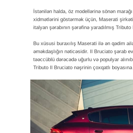
İstənilən halda, öz modellərinə sönən marağ
xidmətlərini göstərmək üçün, Maserati şirkət
italyan şərabının şərəfinə yaradılmış Tributo 
Bu xüsusi buraxılış Maserati ilə ən qədim ail
əməkdaşlığın nəticəsidir. Il Bruciato şərab evi
təəccüblü dərəcədə uğurlu və populyar alınıb.
Tributo Il Bruciato nəşrinin çoxqatlı boyasına