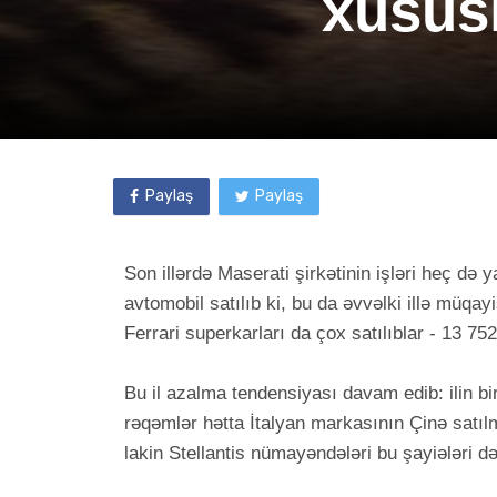
xüsusi
Paylaş
Paylaş
Son illərdə Maserati şirkətinin işləri heç də
avtomobil satılıb ki, bu da əvvəlki illə müq
Ferrari superkarları da çox satılıblar - 13 75
Bu il azalma tendensiyası davam edib: ilin bi
rəqəmlər hətta İtalyan markasının Çinə satılm
lakin Stellantis nümayəndələri bu şayiələri dəf