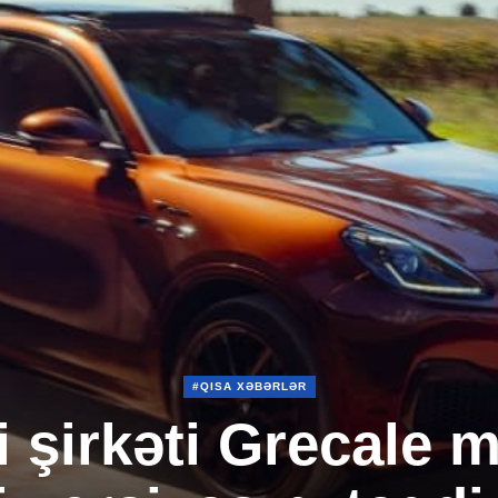
#QISA XƏBƏRLƏR
 şirkəti Grecale 