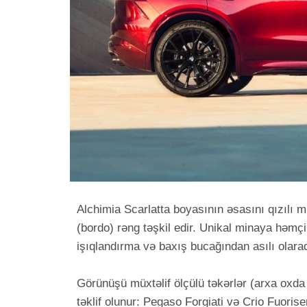
Alchimia Scarlatta boyasının əsasını qızılı m
(bordo) rəng təşkil edir. Unikal minaya həmçi
işıqlandırma və baxış bucağından asılı olara
Görünüşü müxtəlif ölçülü təkərlər (arxa oxda
təklif olunur: Pegaso Forgiati və Crio Fuorise