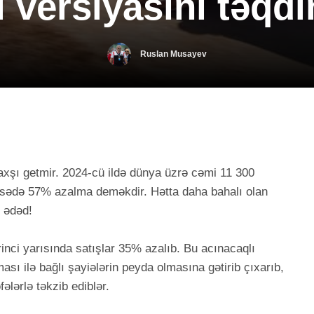
 versiyasını təqd
Ruslan Musayev
 yaxşı getmir. 2024-cü ildə dünya üzrə cəmi 11 300
ayisədə 57% azalma deməkdir. Hətta daha bahalı olan
2 ədəd!
rinci yarısında satışlar 35% azalıb. Bu acınacaqlı
ası ilə bağlı şayiələrin peyda olmasına gətirib çıxarıb,
ələrlə təkzib ediblər.