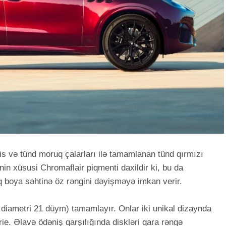
is və tünd moruq çalarları ilə tamamlanan tünd qırmızı
nin xüsusi Chromaflair piqmenti daxildir ki, bu da
q boya səhtinə öz rəngini dəyişməyə imkan verir.
 diametri 21 düym) tamamlayır. Onlar iki unikal dizaynda
rie. Əlavə ödəniş qarşılığında diskləri qara rəngə