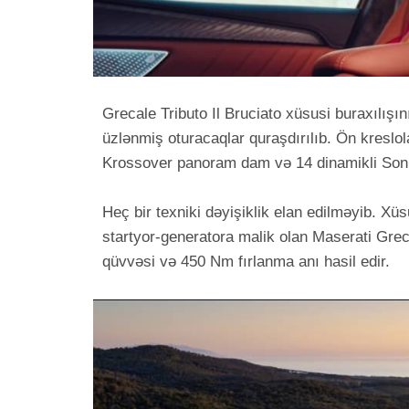
Grecale Tributo Il Bruciato xüsusi buraxılışını
üzlənmiş oturacaqlar quraşdırılıb. Ön kreslolar
Krossover panoram dam və 14 dinamikli Sonus
Heç bir texniki dəyişiklik elan edilməyib. Xüsu
startyor-generatora malik olan Maserati Gre
qüvvəsi və 450 Nm fırlanma anı hasil edir.