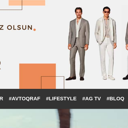
ƏR
#AVTOQRAF
#LIFESTYLE
#AG TV
#BLOQ