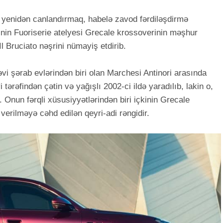
ı yenidən canlandırmaq, habelə zavod fərdiləşdirmə
inin Fuoriserie atelyesi Grecale krossoverinin məşhur
Il Bruciato nəşrini nümayiş etdirib.
əvi şərab evlərindən biri olan Marchesi Antinori arasında
 tərəfindən çətin və yağışlı 2002-ci ildə yaradılıb, lakin o,
 Onun fərqli xüsusiyyətlərindən biri içkinin Grecale
 verilməyə cəhd edilən qeyri-adi rəngidir.