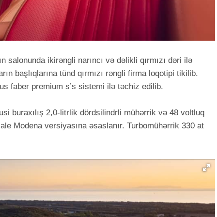
n salonunda ikirəngli narıncı və dəlikli qırmızı dəri ilə
ın başlıqlarına tünd qırmızı rəngli firma loqotipi tikilib.
 faber premium s’s sistemi ilə təchiz edilib.
si buraxılış 2,0-litrlik dördsilindrli mühərrik və 48 voltluq
cale Modena versiyasına əsaslanır. Turbomühərrik 330 at