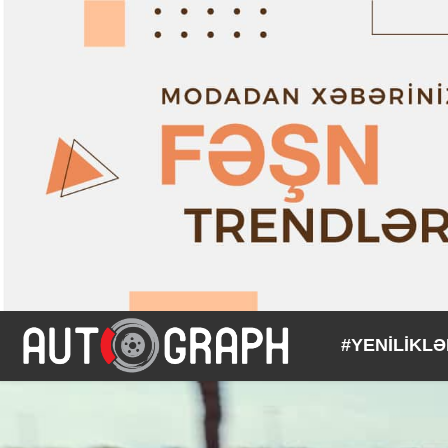
#YENİLİKL