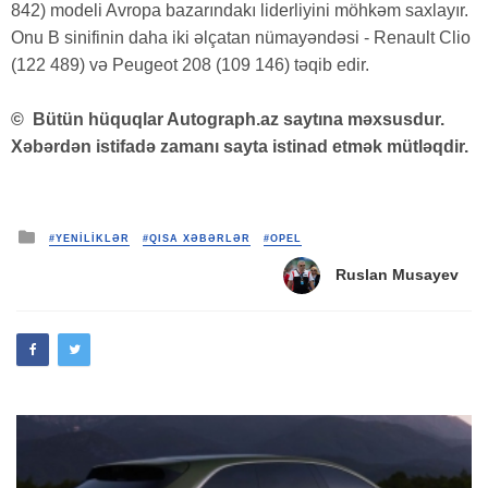
842) modeli Avropa bazarındakı liderliyini möhkəm saxlayır.
Onu B sinifinin daha iki əlçatan nümayəndəsi - Renault Clio
(122 489) və Peugeot 208 (109 146) təqib edir.
©
Bütün hüquqlar Autograph.az saytına məxsusdur.
Xəbərdən istifadə zamanı sayta istinad etmək mütləqdir.
Posted
#YENİLİKLƏR
#QISA XƏBƏRLƏR
#OPEL
in
Ruslan Musayev