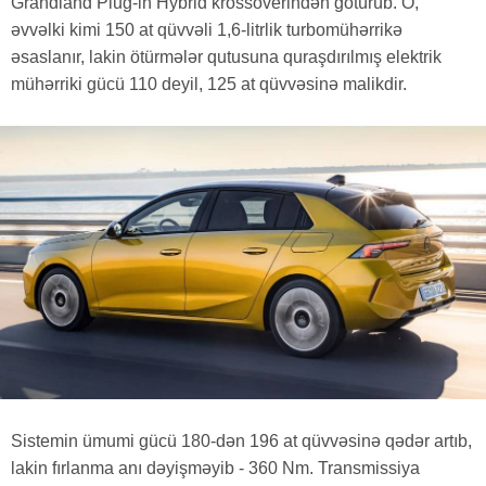
Grandland Plug-in Hybrid krossoverindən götürüb. O,
əvvəlki kimi 150 at qüvvəli 1,6-litrlik turbomühərrikə
əsaslanır, lakin ötürmələr qutusuna quraşdırılmış elektrik
mühərriki gücü 110 deyil, 125 at qüvvəsinə malikdir.
Sistemin ümumi gücü 180-dən 196 at qüvvəsinə qədər artıb,
lakin fırlanma anı dəyişməyib - 360 Nm. Transmissiya