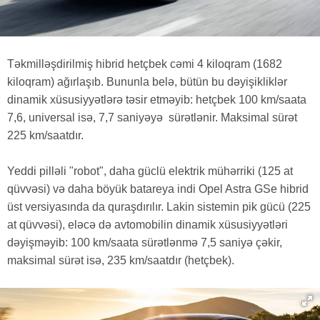
Təkmilləşdirilmiş hibrid hetçbek cəmi 4 kiloqram (1682
kiloqram) ağırlaşıb. Bununla belə, bütün bu dəyişikliklər
dinamik xüsusiyyətlərə təsir etməyib: hetçbek 100 km/saata
7,6, universal isə, 7,7 saniyəyə sürətlənir. Maksimal sürət
225 km/saatdır.
Yeddi pilləli "robot", daha güclü elektrik mühərriki (125 at
qüvvəsi) və daha böyük batareya indi Opel Astra GSe hibrid
üst versiyasında da quraşdırılır. Lakin sistemin pik gücü (225
at qüvvəsi), eləcə də avtomobilin dinamik xüsusiyyətləri
dəyişməyib: 100 km/saata sürətlənmə 7,5 saniyə çəkir,
maksimal sürət isə, 235 km/saatdır (hetçbek).