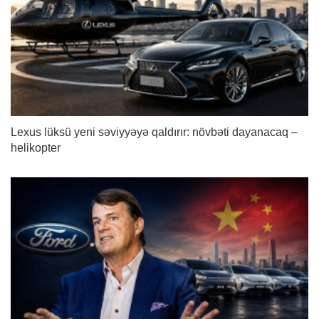
Lexus lüksü yeni səviyyəyə qaldırır: növbəti dayanacaq –
helikopter