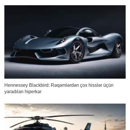
Hennessey Blackbird: Rəqəmlərdən çox hisslər üçün
yaradılan hiperkar