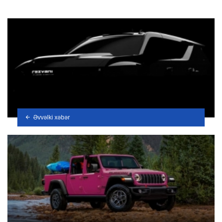
Əvvəlki xəbər