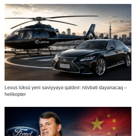
Lexus lüksü yeni səviyyəyə qaldırır: növbəti dayanacaq –
helikopter