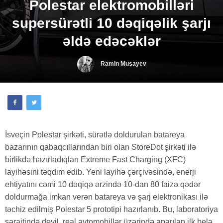
Polestar elektromobilləri
supersürətli 10 dəqiqəlik şarjı
əldə edəcəklər
Ramin Musayev
İsveçin Polestar şirkəti, sürətlə doldurulan batareya
bazarının qabaqcıllarından biri olan StoreDot şirkəti ilə
birlikdə hazırladıqları Extreme Fast Charging (XFC)
layihəsini təqdim edib. Yeni layihə çərçivəsində, enerji
ehtiyatını cəmi 10 dəqiqə ərzində 10-dan 80 faizə qədər
doldurmağa imkan verən batareya və şarj elektronikası ilə
təchiz edilmiş Polestar 5 prototipi hazırlanıb. Bu, laboratoriya
şəraitində deyil, real avtomobillər üzərində aparılan ilk belə