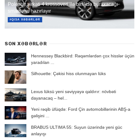
Polestar şirkəti 4 krossoveri ilə birlikdə buraxacağı
smartfonu hazırlayır
#QISA XƏBƏRLƏR
SON XƏBƏRLƏR
Hennessey Blackbird: Rəqəmlərdən çox hisslər üçün
yaradılan ...
Silhouette: Çəkisi hiss olunmayan lüks
Lexus lüksü yeni səviyyəyə qaldırır: növbəti
dayanacaq – hel...
Yeni rəqib üfüqdə: Ford Çin avtomobillərinin ABŞ-a
gəlişini ...
BRABUS ULTIMA 55: Suyun üzərində yeni güc
anlayışı