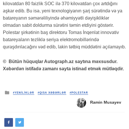
kilovatdan 80 faizlik SOC ilə 370 kilovatdan çox artdığını
aşkar edib. Bu isə, yeni texnologiyanın şarj sürətində və ya
batareyanın səmərəliliyində əhəmiyyətli dəyişikliklər
olmadan sabit doldurma sürətini təmin etdiyini göstərir.
Polestar şirkətinin baş direktoru Tomas İnqenlat innovativ
batareyaların tezliklə seriya elektromobillərində
quraşdırılacağını vəd edib, lakin tətbiq müddətini açılamayıb.
©
Bütün hüquqlar Autograph.az saytına məxsusdur.
Xəbərdən istifadə zamanı sayta istinad etmək mütləqdir.
Posted
#YENİLİKLƏR
#QISA XƏBƏRLƏR
#POLESTAR
in
Ramin Musayev