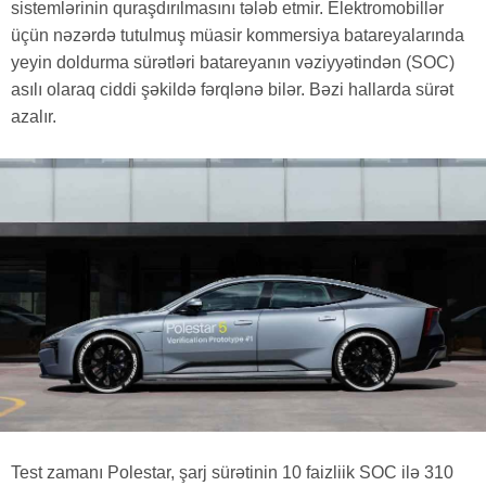
sistemlərinin quraşdırılmasını tələb etmir. Elektromobillər
üçün nəzərdə tutulmuş müasir kommersiya batareyalarında
yeyin doldurma sürətləri batareyanın vəziyyətindən (SOC)
asılı olaraq ciddi şəkildə fərqlənə bilər. Bəzi hallarda sürət
azalır.
Test zamanı Polestar, şarj sürətinin 10 faizliik SOC ilə 310