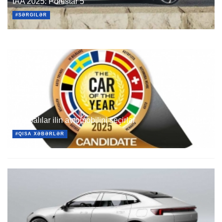
IAA 2025: Polestar 5
#SƏRGILƏR
Avropalılar ilin avtomobilini seçirlər
#QISA XƏBƏRLƏR