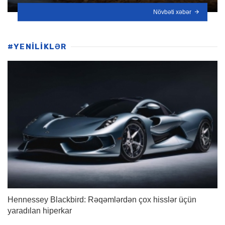
Növbəti xəbər
#YENİLİKLƏR
Hennessey Blackbird: Rəqəmlərdən çox hisslər üçün
yaradılan hiperkar