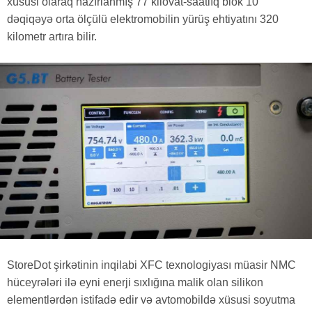
xüsusi olaraq hazırlanmış 77 kilovat-saatlıq blok 10
dəqiqəyə orta ölçülü elektromobilin yürüş ehtiyatını 320
kilometr artıra bilir.
StoreDot şirkətinin inqilabi XFC texnologiyası müasir NMC
hüceyrələri ilə eyni enerji sıxlığına malik olan silikon
elementlərdən istifadə edir və avtomobildə xüsusi soyutma