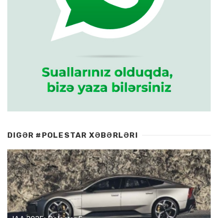
DIGƏR #POLESTAR XƏBƏRLƏRI