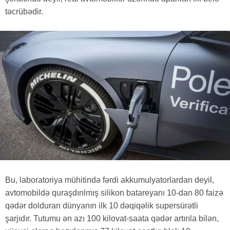
təcrübədir.
Bu, laboratoriya mühitində fərdi akkumulyatorlardan deyil,
avtomobildə quraşdırılmış silikon batareyanı 10-dan 80 faizə
qədər dolduran dünyanın ilk 10 dəqiqəlik supersürətli
şarjıdır. Tutumu ən azı 100 kilovat-saata qədər artırıla bilən,