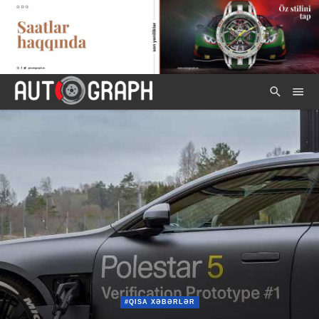
#QISA XƏBƏRLƏR