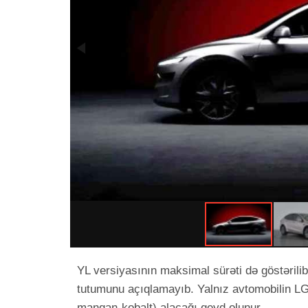
YL versiyasının maksimal sürəti də göstərili
tutumunu açıqlamayıb. Yalnız avtomobilin LG
manqan-kobalt) alacağı qeyd olunur.