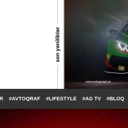
ƏR
#AVTOQRAF
#LIFESTYLE
#AG TV
#BLOQ