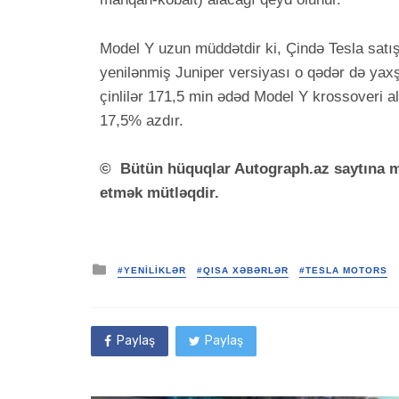
Model Y uzun müddətdir ki, Çində Tesla satış
yenilənmiş Juniper versiyası o qədər də yaxş
çinlilər 171,5 min ədəd Model Y krossoveri al
17,5% azdır.
©
Bütün hüquqlar Autograph.az saytına mə
etmək mütləqdir.
Posted
#YENİLİKLƏR
#QISA XƏBƏRLƏR
#TESLA MOTORS
in
Paylaş
Paylaş