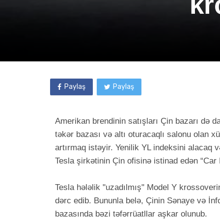
kr
Paylaş
Paylaş
Amerikan brendinin satışları Çin bazarı də d
təkər bazası və altı oturacaqlı salonu olan 
artırmaq istəyir. Yenilik YL indeksini alacaq
Tesla şirkətinin Çin ofisinə istinad edən “Ca
Tesla hələlik "uzadılmış" Model Y krossoverin
dərc edib. Bununla belə, Çinin Sənaye və İnf
bazasında bəzi təfərrüatllar aşkar olunub.