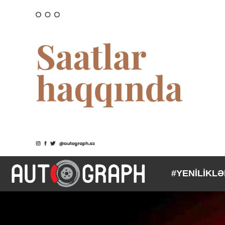
#YENİLİKL