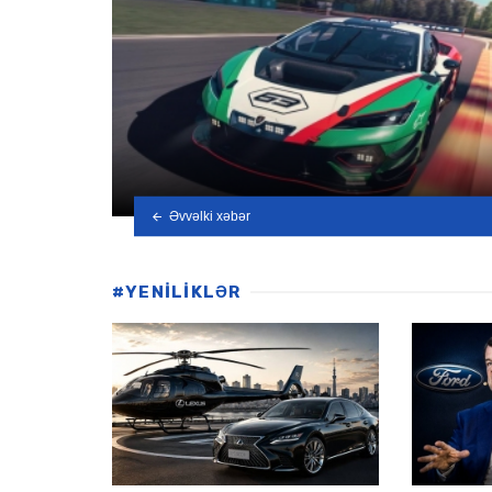
Əvvəlki xəbər
#YENİLİKLƏR