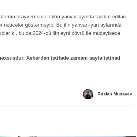
larının drayveri olub, lakin yanvar ayında təqdim edilən
ı nəticələr göstərməyib. Bu ilin yanvar-iyun aylarında
ıblar ki, bu da 2024-cü ilin eyni dövrü ilə müqayisədə
xsusdur. Xəbərdən istifadə zamanı sayta istinad
Ruslan Musayev