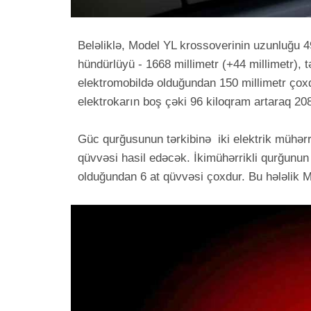
Beləliklə, Model YL krossoverinin uzunluğu 49
hündürlüyü - 1668 millimetr (+44 millimetr), t
elektromobildə olduğundan 150 millimetr çoxdu
elektrokarın boş çəki 96 kiloqram artaraq 20
Güc qurğusunun tərkibinə iki elektrik mühərri
qüvvəsi hasil edəcək. İkimühərrikli qurğunun
olduğundan 6 at qüvvəsi çoxdur. Bu hələlik M