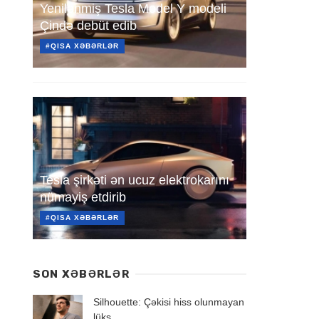
Yenilənmiş Tesla Model Y modeli
Çində debüt edib
#QISA XƏBƏRLƏR
Tesla şirkəti ən ucuz elektrokarını
nümayiş etdirib
#QISA XƏBƏRLƏR
SON XƏBƏRLƏR
Silhouette: Çəkisi hiss olunmayan
lüks