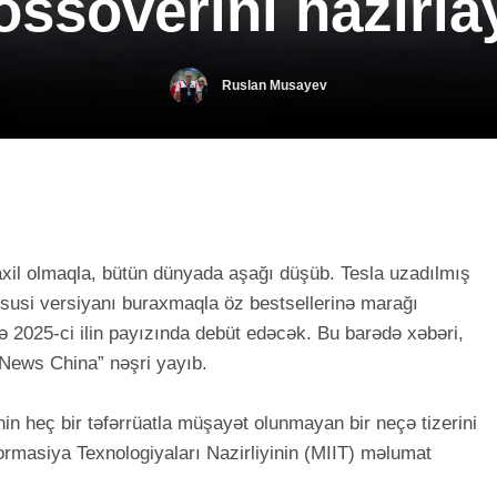
ossoverini hazırla
Ruslan Musayev
axil olmaqla, bütün dünyada aşağı düşüb. Tesla uzadılmış
xüsusi versiyanı buraxmaqla öz bestsellerinə marağı
 və 2025-ci ilin payızında debüt edəcək. Bu barədə xəbəri,
r News China” nəşri yayıb.
in heç bir təfərrüatla müşayət olunmayan bir neçə tizerini
ormasiya Texnologiyaları Nazirliyinin (MIIT) məlumat