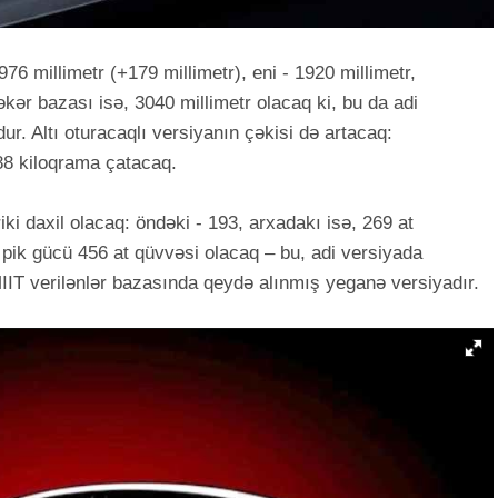
76 millimetr (+179 millimetr), eni - 1920 millimetr,
əkər bazası isə, 3040 millimetr olacaq ki, bu da adi
r. Altı oturacaqlı versiyanın çəkisi də artacaq:
88 kiloqrama çatacaq.
ki daxil olacaq: öndəki - 193, arxadakı isə, 269 at
 pik gücü 456 at qüvvəsi olacaq – bu, adi versiyada
IIT verilənlər bazasında qeydə alınmış yeganə versiyadır.