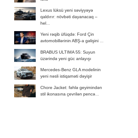
Lexus lüksü yeni səviyyəyə
qaldırır: növbəti dayanacaq –
hel...
Yeni rəqib üfüqdə: Ford Çin
avtomobillərinin ABŞ-a gəlişini ...
BRABUS ULTIMA 55: Suyun
üzərində yeni güc anlayışı
Mercedes-Benz GLA modelinin
yeni nəsli istiqaməti dəyişir
Chore Jacket: fəhlə geyimindən
stil ikonasına çevrilən pencə...