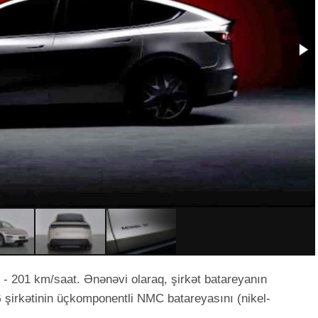
b - 201 km/saat. Ənənəvi olaraq, şirkət batareyanın
 şirkətinin üçkomponentli NMC batareyasını (nikel-