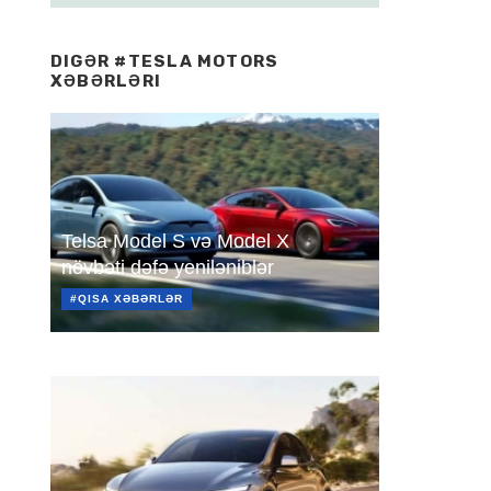
DIGƏR #TESLA MOTORS
XƏBƏRLƏRI
Telsa Model S və Model X
növbəti dəfə yeniləniblər
#QISA XƏBƏRLƏR