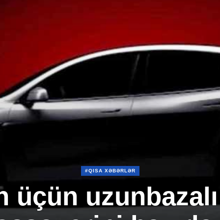
#QISA XƏBƏRLƏR
n üçün uzunbazal