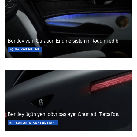
Bentley yeni Curation Engine sistemini təqdim edib
#QISA XƏBƏRLƏR
Bentley üçün yeni dövr başlayır. Onun adı Torcal'dır.
#ƏFSANƏNIN ANATOMIYASI