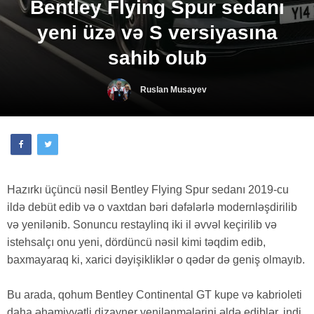
Bentley Flying Spur sedanı
yeni üzə və S versiyasına
sahib olub
Ruslan Musayev
Hazırkı üçüncü nəsil Bentley Flying Spur sedanı 2019-cu
ildə debüt edib və o vaxtdan bəri dəfələrlə modernləşdirilib
və yenilənib. Sonuncu restaylinq iki il əvvəl keçirilib və
istehsalçı onu yeni, dördüncü nəsil kimi təqdim edib,
baxmayaraq ki, xarici dəyişikliklər o qədər də geniş olmayıb.
Bu arada, qohum Bentley Continental GT kupe və kabrioleti
daha əhəmiyyətli dizayner yenilənmələrini əldə ediblər, indi