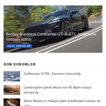
Bentley S indeksli Continental GT və GTC modellərini
nümayiş etdirib
#QISA XƏBƏRLƏR
SON XƏBƏRLƏR
Gulfstream G700: Zamanın memarlığı
Lamborghini şirkəti Miura-nın 60 illiyini xüsusi
versiya ilə...
Aston Martin-in maliyyə planı kreditorların etirazı ilə
üzlə...