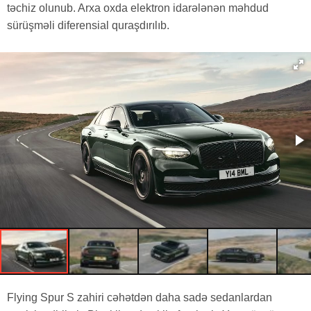
təchiz olunub. Arxa oxda elektron idarələnən məhdud
sürüşməli diferensial quraşdırılıb.
Flying Spur S zahiri cəhətdən daha sadə sedanlardan