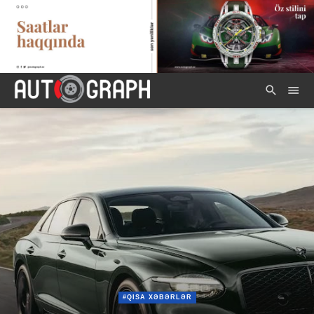
#QISA XƏBƏRLƏR