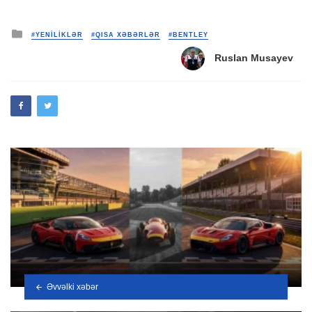
Posted
#YENİLİKLƏR
#QISA XƏBƏRLƏR
#BENTLEY
in
Ruslan Musayev
Əvvəlki xəbər