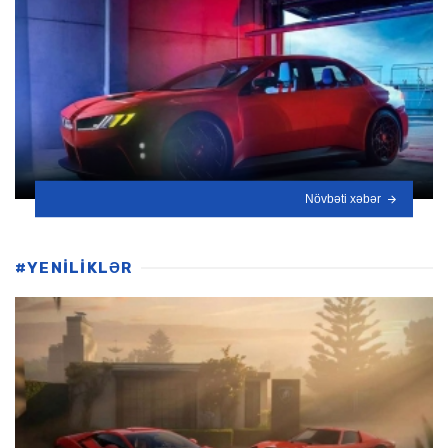
Növbəti xəbər
#YENİLİKLƏR