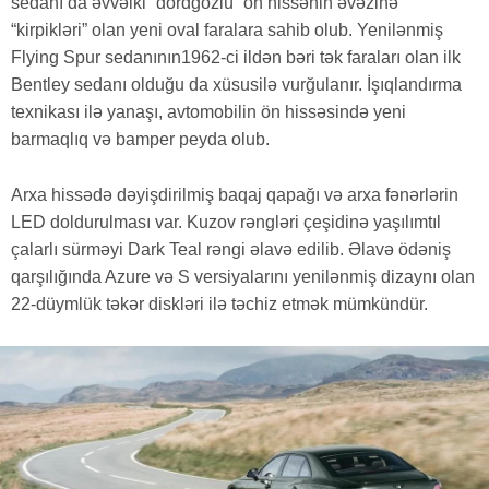
sedanı da əvvəlki “dördgözlü” ön hissənin əvəzinə
“kirpikləri” olan yeni oval faralara sahib olub. Yenilənmiş
Flying Spur sedanının1962-ci ildən bəri tək faraları olan ilk
Bentley sedanı olduğu da xüsusilə vurğulanır. İşıqlandırma
texnikası ilə yanaşı, avtomobilin ön hissəsində yeni
barmaqlıq və bamper peyda olub.
Arxa hissədə dəyişdirilmiş baqaj qapağı və arxa fənərlərin
LED doldurulması var. Kuzov rəngləri çeşidinə yaşılımtıl
çalarlı sürməyi Dark Teal rəngi əlavə edilib. Əlavə ödəniş
qarşılığında Azure və S versiyalarını yenilənmiş dizaynı olan
22-düymlük təkər diskləri ilə təchiz etmək mümkündür.