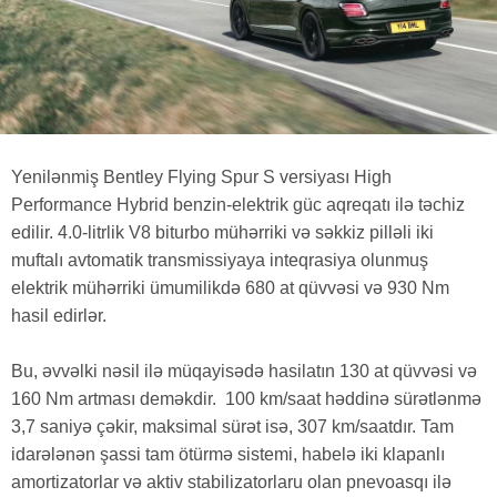
Yenilənmiş Bentley Flying Spur S versiyası High
Performance Hybrid benzin-elektrik güc aqreqatı ilə təchiz
edilir. 4.0-litrlik V8 biturbo mühərriki və səkkiz pilləli iki
muftalı avtomatik transmissiyaya inteqrasiya olunmuş
elektrik mühərriki ümumilikdə 680 at qüvvəsi və 930 Nm
hasil edirlər.
Bu, əvvəlki nəsil ilə müqayisədə hasilatın 130 at qüvvəsi və
160 Nm artması deməkdir. 100 km/saat həddinə sürətlənmə
3,7 saniyə çəkir, maksimal sürət isə, 307 km/saatdır. Tam
idarələnən şassi tam ötürmə sistemi, habelə iki klapanlı
amortizatorlar və aktiv stabilizatorlaru olan pnevoasqı ilə