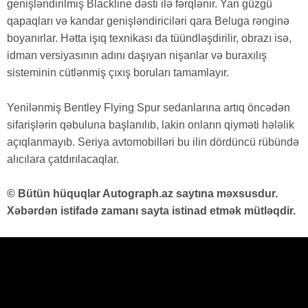
genişləndirilmiş Blackline dəsti ilə fərqlənir. Yan güzgü
qapaqları və kandar genişləndiriciləri qara Beluga rənginə
boyanırlar. Hətta işıq texnikası da tüündləşdirilir, obrazı isə,
idman versiyasının adını daşıyan nişanlar və buraxılış
sisteminin cütlənmiş çıxış boruları tamamlayır.
Yenilənmiş Bentley Flying Spur sedanlarına artıq öncədən
sifarişlərin qəbuluna başlanılıb, lakin onların qiyməti hələlik
açıqlanmayıb. Seriya avtomobilləri bu ilin dördüncü rübündə
alıcılara çatdırılacaqlar.
© Bütün hüquqlar Autograph.az saytına məxsusdur.
Xəbərdən istifadə zamanı sayta istinad etmək mütləqdir.