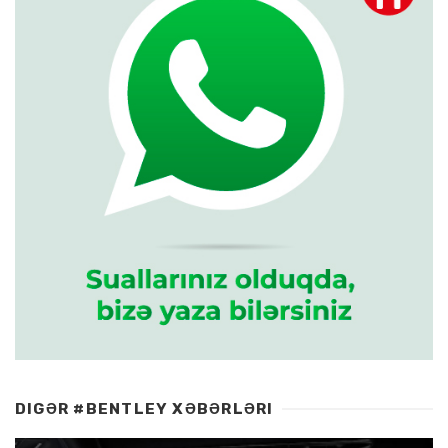
DIGƏR #BENTLEY XƏBƏRLƏRI