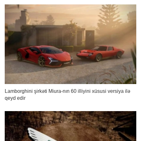
Lamborghini şirkəti Miura-nın 60 illiyini xüsusi versiya ilə
qeyd edir