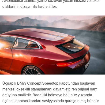
Avtomobillər əslində yalnız kuzovun yuxarı hissəsi və təkər
disklərinin dizaynı ilə fərqlənirlər.
Üçqapılı BMW Concept Speedtop kapotundan başlayan
mərkəzi oxşəkilli ştamplamanı davam etdirən orijinal dam
örtüyünə malikdir. Baqaj iki bölməyə bölünür: yuxarıda
üçüncü qapının kandarı səviyyəsində quraşdırılmış hündür