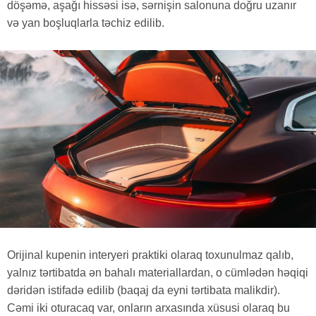
döşəmə, aşağı hissəsi isə, sərnişin salonuna doğru uzanır
və yan boşluqlarla təchiz edilib.
Orijinal kupenin interyeri praktiki olaraq toxunulmaz qalıb,
yalnız tərtibatda ən bahalı materiallardan, o cümlədən həqiqi
dəridən istifadə edilib (baqaj da eyni tərtibata malikdir).
Cəmi iki oturacaq var, onların arxasında xüsusi olaraq bu