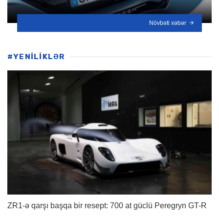
Növbəti xəbər
#YENİLİKLƏR
ZR1-ə qarşı başqa bir resept: 700 at güclü Peregryn GT-R