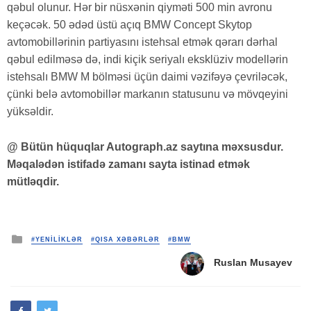
qəbul olunur. Hər bir nüsxənin qiyməti 500 min avronu
keçəcək. 50 ədəd üstü açıq BMW Concept Skytop
avtomobillərinin partiyasını istehsal etmək qərarı dərhal
qəbul edilməsə də, indi kiçik seriyalı eksklüziv modellərin
istehsalı BMW M bölməsi üçün daimi vəzifəyə çevriləcək,
çünki belə avtomobillər markanın statusunu və mövqeyini
yüksəldir.
@ Bütün hüquqlar Autograph.az saytına məxsusdur.
Məqalədən istifadə zamanı sayta istinad etmək
mütləqdir.
Posted
#YENİLİKLƏR
#QISA XƏBƏRLƏR
#BMW
in
Ruslan Musayev