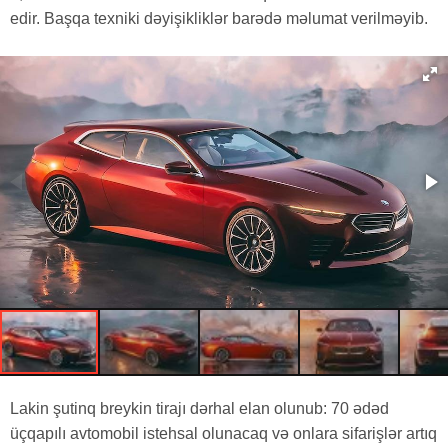
edir. Başqa texniki dəyişikliklər barədə məlumat verilməyib.
Lakin şutinq breykin tirajı dərhal elan olunub: 70 ədəd
üçqapılı avtomobil istehsal olunacaq və onlara sifarişlər artıq