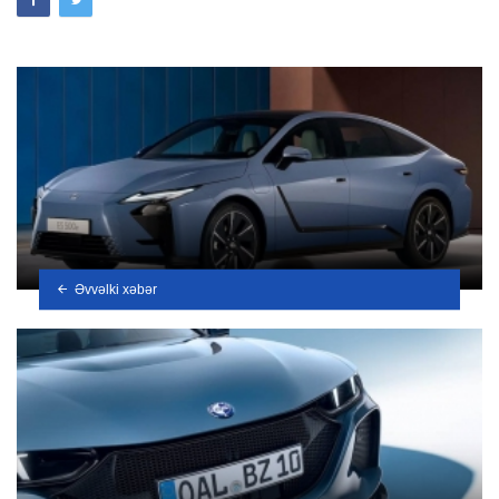
Əvvəlki xəbər