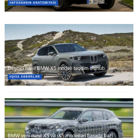
#ƏFSANƏNIN ANATOMIYASI
Beşinci nəsil BMW X5 modeli təqdim olunub
#QISA XƏBƏRLƏR
BMW yeni nəsil X5 və iX5 modelləri barədə bəzi