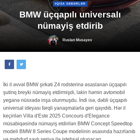
#QISA XƏBƏRLƏR
BMW üçqapılı universalı
nümayiş etdirib
Ruslan Musayev
İki il əvvəl BMW şirkəti Z4 rodsterinə əsaslanan üçqapılı
şutinq breyki nümayiş etdirmişdi, lakin həmin avtomobil
yeganə nüsxədə inşa olunmuşdu. İndi isə, dəbli üçqapılı
universal ideyası fərqli yanaşmalarla geri qayıdıb. Hər il
keçirilən Villa d'Este 2025 Concours d'Elegance
müsabiqəsində nümayiş etdirilən BMW Concept Speedtop
modeli BMW 8 Series Coupe modelinin əsasında hazırlanıb
və məhdud saylı seriya ilə istehsal olunacaq.