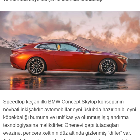
Speedtop keçən ilki BMW Concept Skytop konseptinin
növbəti inkişafıdır: avtomobillər eyni üslubda hazırlanıb, eyni
köpəkbalığı burnuna və unifikasiya olunmuş işıqlandırma
texnologiyasına malikdirlər. Ənənəvi qapı tutacaqları
əvəzinə, pəncərə xəttinin düz altında gizlənmiş “dillər” var.