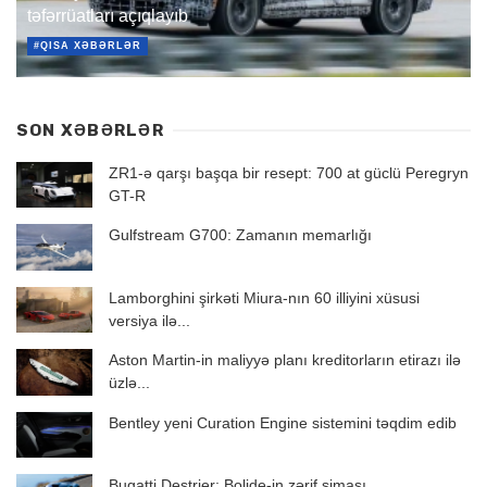
təfərrüatları açıqlayıb
#QISA XƏBƏRLƏR
SON XƏBƏRLƏR
ZR1-ə qarşı başqa bir resept: 700 at güclü Peregryn
GT-R
Gulfstream G700: Zamanın memarlığı
Lamborghini şirkəti Miura-nın 60 illiyini xüsusi
versiya ilə...
Aston Martin-in maliyyə planı kreditorların etirazı ilə
üzlə...
Bentley yeni Curation Engine sistemini təqdim edib
Bugatti Destrier: Bolide-in zərif siması