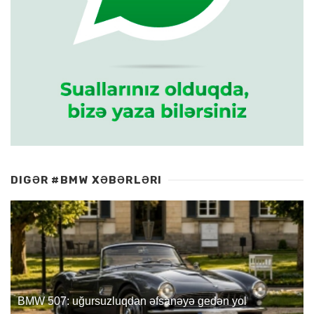
DIGƏR #BMW XƏBƏRLƏRI
BMW 507: uğursuzluqdan əfsanəyə gedən yol