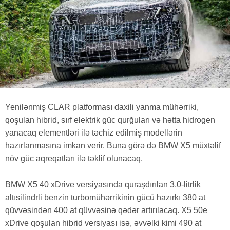
Yenilənmiş CLAR platforması daxili yanma mühərriki,
qoşulan hibrid, sırf elektrik güc qurğuları və hətta hidrogen
yanacaq elementləri ilə təchiz edilmiş modellərin
hazırlanmasına imkan verir. Buna görə də BMW X5 müxtəlif
növ güc aqreqatları ilə təklif olunacaq.
BMW X5 40 xDrive versiyasında quraşdırılan 3,0-litrlik
altısilindrli benzin turbomühərrikinin gücü hazırkı 380 at
qüvvəsindən 400 at qüvvəsinə qədər artırılacaq. X5 50e
xDrive qoşulan hibrid versiyası isə, əvvəlki kimi 490 at