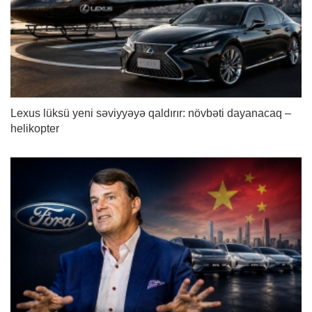
Lexus lüksü yeni səviyyəyə qaldırır: növbəti dayanacaq –
helikopter