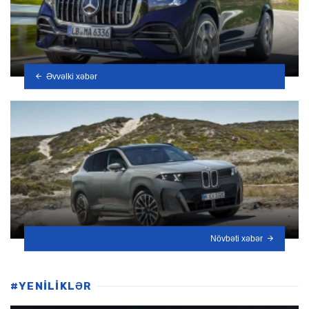
Əvvəlki xəbər
Növbəti xəbər
#YENİLİKLƏR