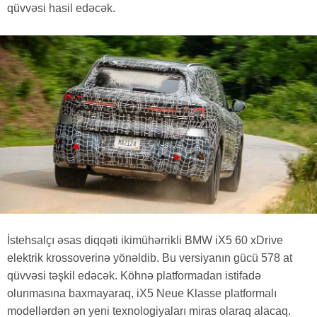
qüvvəsi hasil edəcək.
İstehsalçı əsas diqqəti ikimühərrikli BMW iX5 60 xDrive
elektrik krossoverinə yönəldib. Bu versiyanın gücü 578 at
qüvvəsi təşkil edəcək. Köhnə platformadan istifadə
olunmasına baxmayaraq, iX5 Neue Klasse platformalı
modellərdən ən yeni texnologiyaları miras olaraq alacaq.