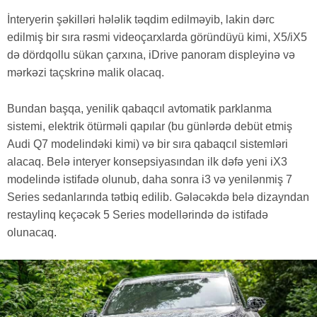
İnteryerin şəkilləri hələlik təqdim edilməyib, lakin dərc
edilmiş bir sıra rəsmi videoçarxlarda göründüyü kimi, X5/iX5
də dördqollu sükan çarxına, iDrive panoram displeyinə və
mərkəzi taçskrinə malik olacaq.
Bundan başqa, yenilik qabaqcıl avtomatik parklanma
sistemi, elektrik ötürməli qapılar (bu günlərdə debüt etmiş
Audi Q7 modelindəki kimi) və bir sıra qabaqcıl sistemləri
alacaq. Belə interyer konsepsiyasından ilk dəfə yeni iX3
modelində istifadə olunub, daha sonra i3 və yenilənmiş 7
Series sedanlarında tətbiq edilib. Gələcəkdə belə dizayndan
restaylinq keçəcək 5 Series modellərində də istifadə
olunacaq.