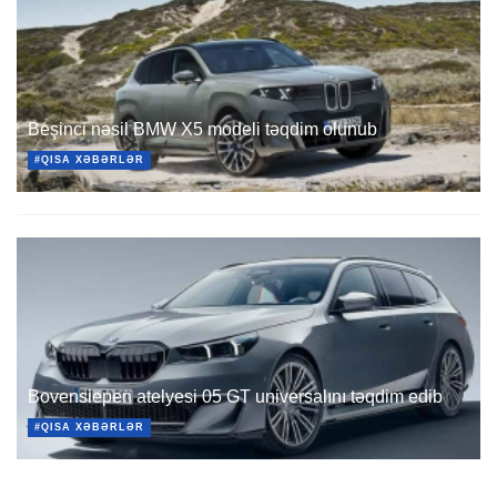
Beşinci nəsil BMW X5 modeli təqdim olunub
#QISA XƏBƏRLƏR
Bovensiepen atelyesi 05 GT universalını təqdim edib
#QISA XƏBƏRLƏR