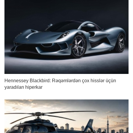
Hennessey Blackbird: Rəqəmlərdən çox hisslər üçün
yaradılan hiperkar