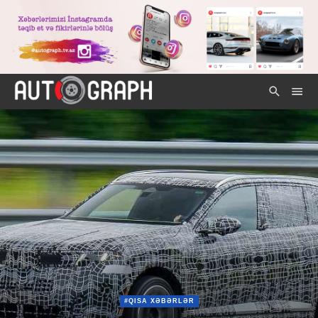
#QISA XƏBƏRLƏR