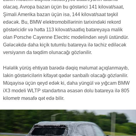
olacaq. Avropa bazarı üçün bu göstərici 141 kilovat/saat,
Şimali Amerika bazarı üçün isə, 144 kilovat/saat təşkil
edəcək. Bu, BMW elektromobillərinin tarixindəki rekord
göstəricidir və hətta 113 kilovat/saatlıq batareyaya malik
olan Porsche Cayenne Electric modelindən xeyli üstündür.
Gələcəkdə daha kiçik tutumlu batareya ilə təchiz ediləcək
versiyanın da təqdim olunacağı gözlənilir.
Hələlik yürüş ehtiyatı barədə dəqiq məlumat açıqlanmayıb,
lakin göstəricilərin kifayət qədər sanballı olacağı gözlənilir.
Müqayisə üçün qeyd edək ki, daha yüngül və yığcam BMW
iX3 modeli WLTP standartına əsasən dolu batareya ilə 805
kilometr məsafə qət edə bilir.