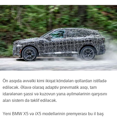
Ön asqıda əvvəlki kimi ikiqat köndələn qollardan istifadə
ediləcək. Əlavə olaraq adaptiv pnevmatik asqı, tam
idarələnən şassi və kuzovun yana əyilmələrinin qarşısını
alan sistem də təklif ediləcək.
Yeni BMW X5 və iX5 modellərinin premyerası bu il baş