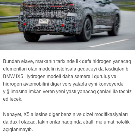
Bundan əlavə, markanın tarixində ilk dəfə hidrogen yanacaq
elementləri olan modelin istehsala gedəcəyi da təsdiqlənib.
BMW iX5 Hydrogen modeli daha səmərəli quruluş və
hidrogen avtomobilini digər versiyalarla eyni konveyerdə
yığılmasına imkan verən yeni yastı yanacaq çənləri ilə təchiz
ediləcək.
Nəhayət, X5 ailəsinə digər benzin və dizel modifikasiyaları
da daxil olacaq, lakin onlar haqqında ətraflı məlumat hələlik
açıqlanmayıb.