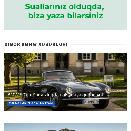
DIGƏR #BMW XƏBƏRLƏRI
BMW 507: uğursuzluqdan əfsanəyə gedən yol
#ƏFSANƏNIN ANATOMIYASI