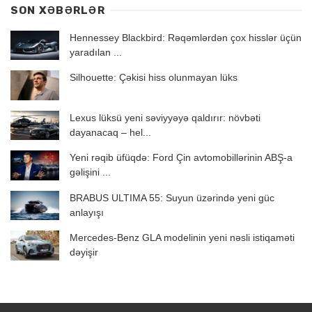
SON XƏBƏRLƏR
Hennessey Blackbird: Rəqəmlərdən çox hisslər üçün
yaradılan ...
Silhouette: Çəkisi hiss olunmayan lüks
Lexus lüksü yeni səviyyəyə qaldırır: növbəti
dayanacaq – hel...
Yeni rəqib üfüqdə: Ford Çin avtomobillərinin ABŞ-a
gəlişini ...
BRABUS ULTIMA 55: Suyun üzərində yeni güc
anlayışı
Mercedes-Benz GLA modelinin yeni nəsli istiqaməti
dəyişir