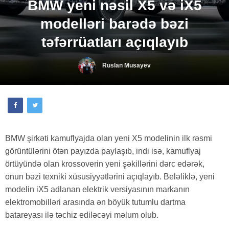
BMW yeni nəsil X5 və iX5
modelləri barədə bəzi
təfərrüatları açıqlayıb
Ruslan Musayev
BMW şirkəti kamuflyajda olan yeni X5 modelinin ilk rəsmi
görüntülərini ötən payızda paylaşıb, indi isə, kamuflyaj
örtüyündə olan krossoverin yeni şəkillərini dərc edərək,
onun bəzi texniki xüsusiyyətlərini açıqlayıb. Beləliklə, yeni
modelin iX5 adlanan elektrik versiyasının markanın
elektromobilləri arasında ən böyük tutumlu dartma
batareyası ilə təchiz ediləcəyi məlum olub.