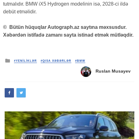
tutmalıdır. BMW iX5 Hydrogen modelinin isə, 2028-ci ildə
debüt etməlidir.
©
Bütün hüquqlar Autograph.az saytına məxsusdur.
Xəbərdən istifadə zamanı sayta istinad etmək mütləqdir.
Posted
#YENİLİKLƏR
#QISA XƏBƏRLƏR
#BMW
in
Ruslan Musayev