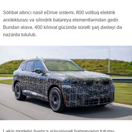
Söhbət altıncı nəsil eDrive sistemi, 800 voltluq elektrik
arxitekturası və silindrik batareya elementlərindən gedir.
Bundan əlavə, 400 kilovat gücündə sürətli şarj dəstəyi də
nəzərdə tutulub.
Lakin modelin başlıca xüsusiyyəti batareyanın tutumu