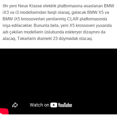
Ən yeni Neue Klasse elektrik platformasına əsaslanan BMW
iX3 və i3 modellərindən fərqli olaraq, gələcək BMW X5 və
BMW iX5 krossoverləri yenilənmiş CLAR platformasında
inşa ediləcəklər. Bununla belə, yeni X5 krossoveri yuxarıda
adı çəkilən modellərin üslubunda eskteryer dizaynını da
alacaq. Təkərlərin diametri 23 düymədək olacaq.