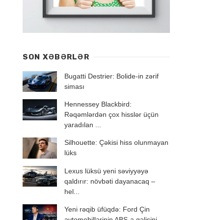
SON XƏBƏRLƏR
Bugatti Destrier: Bolide-in zərif
siması
Hennessey Blackbird:
Rəqəmlərdən çox hisslər üçün
yaradılan ...
Silhouette: Çəkisi hiss olunmayan
lüks
Lexus lüksü yeni səviyyəyə
qaldırır: növbəti dayanacaq –
hel...
Yeni rəqib üfüqdə: Ford Çin
avtomobillərinin ABŞ-a gəlişini ...