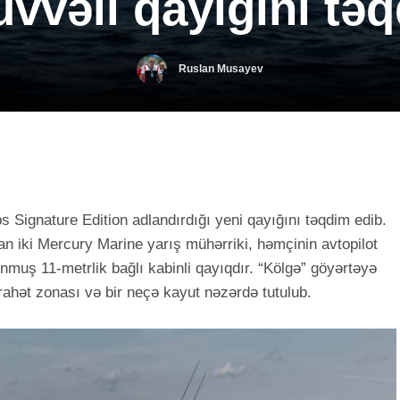
üvvəli qayığını tə
Ruslan Musayev
Signature Edition adlandırdığı yeni qayığını təqdim edib.
n iki Mercury Marine yarış mühərriki, həmçinin avtopilot
unmuş 11-metrlik bağlı kabinli qayıqdır. “Kölgə” göyərtəyə
irahət zonası və bir neçə kayut nəzərdə tutulub.