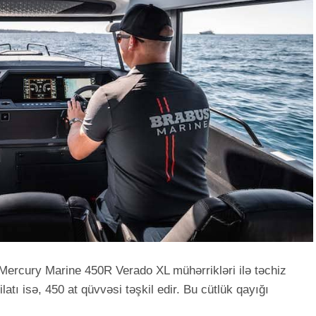
Mercury Marine 450R Verado XL mühərrikləri ilə təchiz
silatı isə, 450 at qüvvəsi təşkil edir. Bu cütlük qayığı