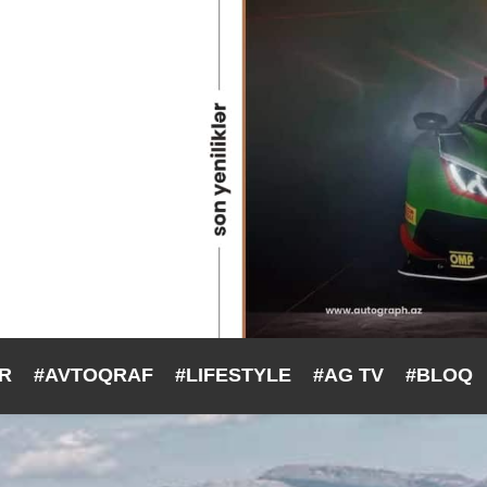
ƏR
#AVTOQRAF
#LIFESTYLE
#AG TV
#BLOQ