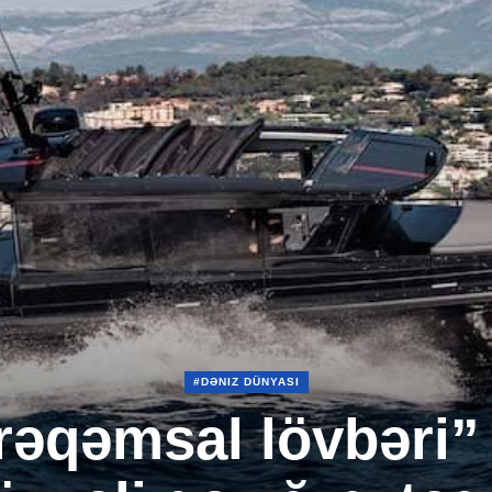
#DƏNIZ DÜNYASI
rəqəmsal lövbəri” 