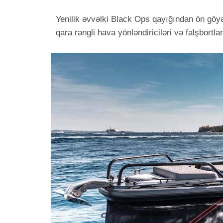
Yenilik əvvəlki Black Ops qayığından ön göyə
qara rəngli hava yönləndiriciləri və falşbortlar