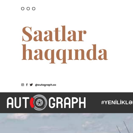
#YENİLİKL