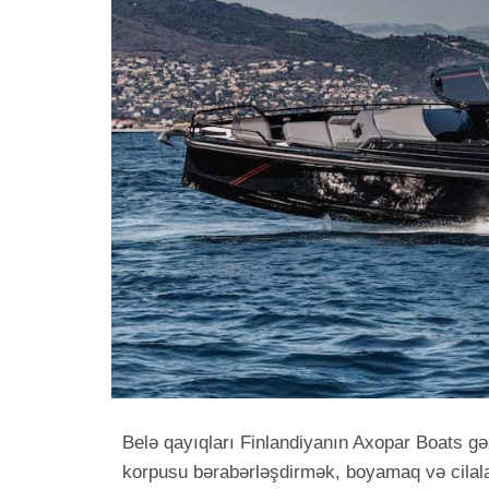
Belə qayıqları Finlandiyanın Axopar Boats gə
korpusu bərabərləşdirmək, boyamaq və cilala