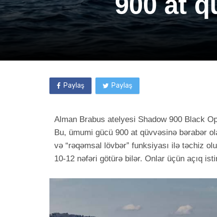
900 at q
Paylaş
Paylaş
Alman Brabus atelyesi Shadow 900 Black Ops 
Bu, ümumi gücü 900 at qüvvəsinə bərabər ola
və “rəqəmsal lövbər” funksiyası ilə təchiz ol
10-12 nəfəri götürə bilər. Onlar üçün açıq ist