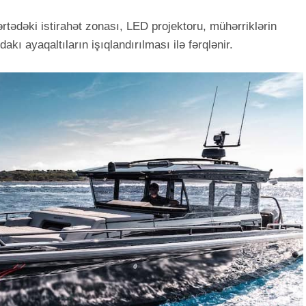
rtədəki istirahət zonası, LED projektoru, mühərriklərin
dakı ayaqaltıların işıqlandırılması ilə fərqlənir.