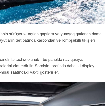
Kabin sürüşərək açılan qapılara və yumşaq qatlanan dama
ayutların tərtibatında karbondan və rombşəkilli tikişləri
aneli ilə təchiz olunub - bu paneldə naviqasiya,
rini əks etdirilir. Sərnişin tərəfində daha iki displey
əmsal saatındakı vaxtı göstərirlər.