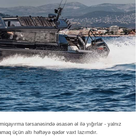
miqayırma tərsanəsində əsasən əl ilə yığırlar - yalnız
maq üçün altı həftəyə qədər vaxt lazımdır.