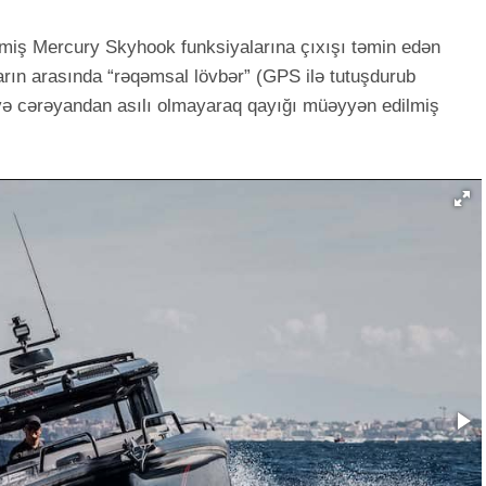
lmiş Mercury Skyhook funksiyalarına çıxışı təmin edən
ların arasında “rəqəmsal lövbər” (GPS ilə tutuşdurub
və cərəyandan asılı olmayaraq qayığı müəyyən edilmiş