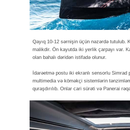
Qayıq 10-12 sərnişin üçün nəzərdə tutulub. 
malikdir. Ön kayutda iki yerlik çarpayı var. K
olan bahalı dəridən istifadə olunur.
İdarəetmə postu iki ekranlı sensorlu Simrad p
multimedia və köməkçi sistemlərin tənzimləmələ
quraşdırılıb. Onlar cari sürəti və Panerai rəq