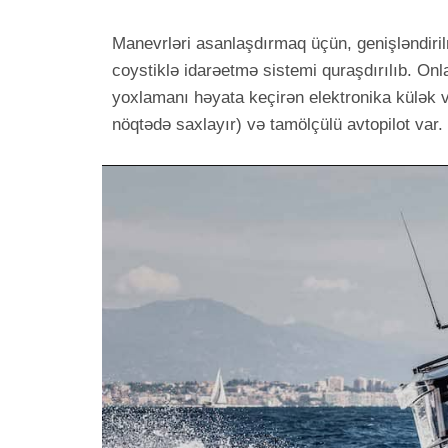
Manevrləri asanlaşdırmaq üçün, genişləndiri
coystiklə idarəetmə sistemi quraşdırılıb. On
yoxlamanı həyata keçirən elektronika külək 
nöqtədə saxlayır) və tamölçülü avtopilot var.