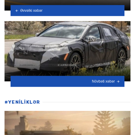
Əvvəlki xəbər
Növbəti xəbər
#YENİLİKLƏR