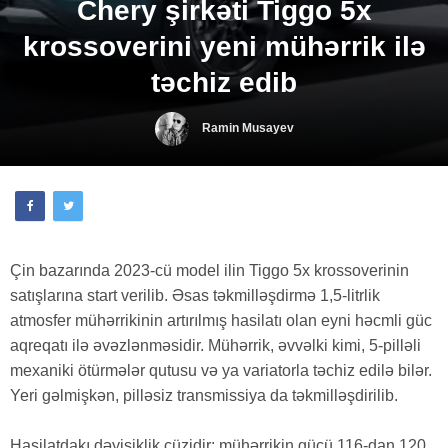
Chery şirkəti Tiggo 5x
krossoverini yeni mühərrik ilə
təchiz edib
Ramin Musayev
Çin bazarında 2023-cü model ilin Tiggo 5x krossoverinin
satışlarına start verilib. Əsas təkmilləşdirmə 1,5-litrlik
atmosfer mühərrikinin artırılmış hasilatı olan eyni həcmli güc
aqreqatı ilə əvəzlənməsidir. Mühərrik, əvvəlki kimi, 5-pilləli
mexaniki ötürmələr qutusu və ya variatorla təchiz edilə bilər.
Yeri gəlmişkən, pilləsiz transmissiya da təkmilləşdirilib.
Hasilatdakı dəyişiklik cüzidir: mühərrikin gücü 116-dan 120