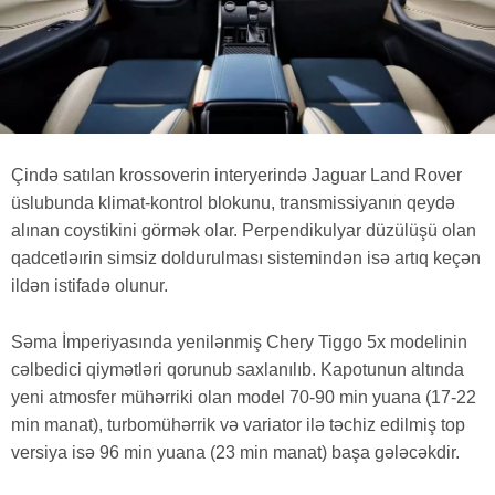
Çində satılan krossoverin interyerində Jaguar Land Rover
üslubunda klimat-kontrol blokunu, transmissiyanın qeydə
alınan coystikini görmək olar. Perpendikulyar düzülüşü olan
qadcetləırin simsiz doldurulması sistemindən isə artıq keçən
ildən istifadə olunur.
Səma İmperiyasında yenilənmiş Chery Tiggo 5x modelinin
cəlbedici qiymətləri qorunub saxlanılıb. Kapotunun altında
yeni atmosfer mühərriki olan model 70-90 min yuana (17-22
min manat), turbomühərrik və variator ilə təchiz edilmiş top
versiya isə 96 min yuana (23 min manat) başa gələcəkdir.