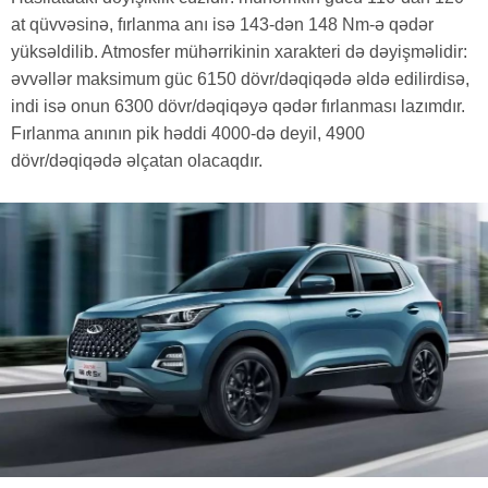
at qüvvəsinə, fırlanma anı isə 143-dən 148 Nm-ə qədər
yüksəldilib. Atmosfer mühərrikinin xarakteri də dəyişməlidir:
əvvəllər maksimum güc 6150 dövr/dəqiqədə əldə edilirdisə,
indi isə onun 6300 dövr/dəqiqəyə qədər fırlanması lazımdır.
Fırlanma anının pik həddi 4000-də deyil, 4900
dövr/dəqiqədə əlçatan olacaqdır.