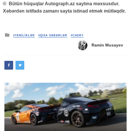
©
Bütün hüquqlar Autograph.az saytına məxsusdur.
Xəbərdən istifadə zamanı sayta istinad etmək mütləqdir.
Posted
#YENİLİKLƏR
#QISA XƏBƏRLƏR
#CHERY
in
Ramin Musayev