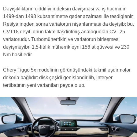
Dəyişikliklərin ciddiliyi indeksin dəyişməsi və iş həcminin
1499-dan 1498 kubsantimetrə qədər azalması ilə təsdiqlənir.
Restyalinqdən sonra variatorun nişanlanması da dəyişib: bu,
CVT18 deyil, onun təkmilləşdirilmiş analoquolan CVT25
variatorudur. Turbomühərrikin və variatorun birləşməsi
dəyişməyibr: 1,5-litrlik mühərrik eyni 156 at qüvvəsi və 230
Nm hasil edir.
Chery Tiggo 5x modelinin görünüşündəki təkmilləşdirmələr
dekorla bağlıdır: disk çeşidi genişləndirilib, interyer
tərtibatının yeni variantları peyda olub.