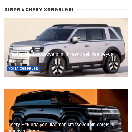
DIGƏR #CHERY XƏBƏRLƏRI
Freelander 8 krossoverinin ilk rəsmi şəkilləri peyda
olub
#QISA XƏBƏRLƏR
Chery Pekində yeni flaqman krossoverinin carçısını
nümayiş etdirib