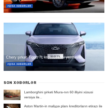
#QISA XƏBƏRLƏR
Chery şirkəti Tiggo 7L krossoverini yeniləyib
#QISA XƏBƏRLƏR
SON XƏBƏRLƏR
Lamborghini şirkəti Miura-nın 60 illiyini xüsusi
versiya ilə...
Aston Martin-in maliyyə planı kreditorların etirazı ilə