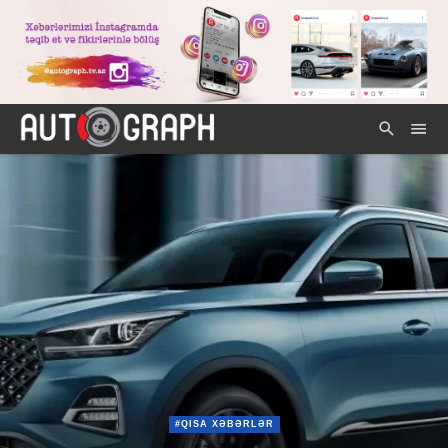
#QISA XƏBƏRLƏR