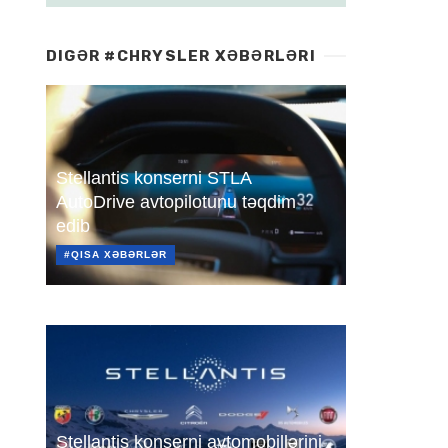
DIGƏR #CHRYSLER XƏBƏRLƏRI
Stellantis konserni STLA
AutoDrive avtopilotunu təqdim
edib
#QISA XƏBƏRLƏR
Stellantis konserni avtomobillərini