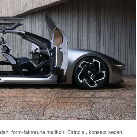
edanı form-faktoruna malikdir. Birincisi, konsept sedan