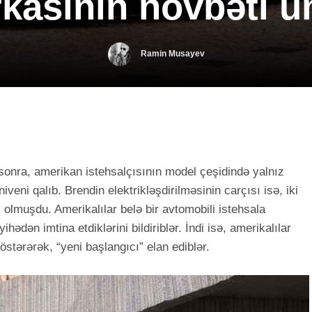
kasının növbəti ü
Ramin Musayev
sonra, amerikan istehsalçısının model çeşidində yalnız
niveni qalıb. Brendin elektrikləşdirilməsinin carçısı isə, iki
i olmuşdu. Amerikalılar belə bir avtomobili istehsala
ədən imtina etdiklərini bildiriblər. İndi isə, amerikalılar
östərərək, “yeni başlangıcı” elan ediblər.