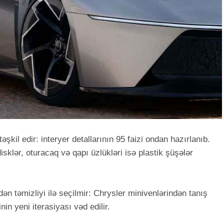
şkil edir: interyer detallarının 95 faizi ondan hazırlanıb.
klər, oturacaq və qapı üzlükləri isə plastik şüşələr
ən təmizliyi ilə seçilmir: Chrysler minivenlərindən tanış
in yeni iterasiyası vəd edilir.