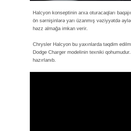
Halcyon konseptinin arxa oturacaqları baqajın
ön sərnişinlərə yarı üzanmış vəziyyətdə əylə
həzz almağa imkan verir.
Chrysler Halcyon bu yaxınlarda təqdim edilmi
Dodge Charger modelinin texniki qohumudur. 
hazırlanıb.