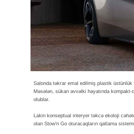
Salonda təkrar emal edilmiş plastik üstünlük tə
Məsələn, sükan əvvəlki həyatında kompakt-dis
olublar.
Lakin konseptual interyer təkcə ekoloji cəhətd
olan Stow'n Go oturacaqların qatlama sistemin