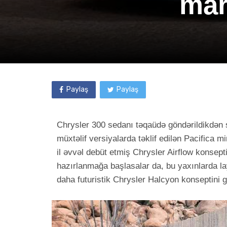
mar
Paylaş
Paylaş
Chrysler 300 sedanı təqaüdə göndərildikdən 
müxtəlif versiyalarda təklif edilən Pacifica mi
il əvvəl debüt etmiş Chrysler Airflow konsept
hazırlanmağa başlasalar da, bu yaxınlarda layih
daha futuristik Chrysler Halcyon konseptini g