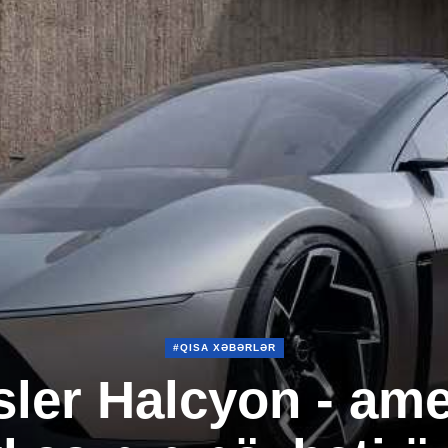
#QISA XƏBƏRLƏR
ler Halcyon - am