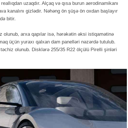
və reallıqdan uzaqdır. Alçaq və qısa burun aerodinamikanı
va kanalını gizlədir. Nəhəng ön şüşə ön oxdan başlayır
ə bitir.
 olunub, arxa qapılar isə, hərəkətin əksi istiqamətinə
ırmaq üçün yuraxı qalxan dam panelləri nəzərdə tutulub.
 təchiz olunub. Disklərə 255/35 R22 ölçülü Pirelli şinləri