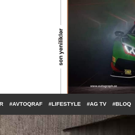
ƏR
#AVTOQRAF
#LIFESTYLE
#AG TV
#BLOQ