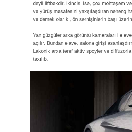
deyil liftbəkdir, ikincisi isə, çox möhtəşəm 
və yürüş məsafəsini yaxşılaşdıran nəhəng ha
və demək olar ki, ön sərnişinlərin başı üzərind
Yan güzgülər arxa görüntü kameraları ilə əvəz
açılır. Bundan əlavə, salona girişi asanlaşd
Lakonik arxa tərəf aktiv spoyler və diffuzorla
taxılıb.