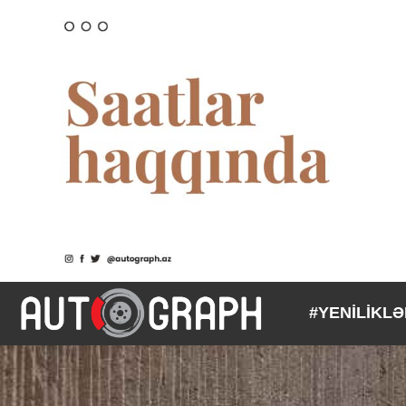
#YENİLİKL