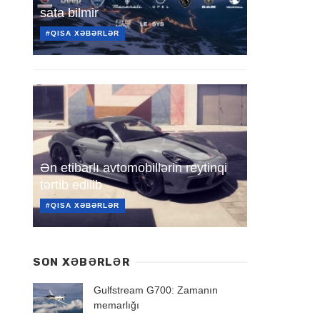
sata bilmir
#QISA XƏBƏRLƏR
Ən etibarlı avtomobillərin reytinqi
tərtib edilib
#QISA XƏBƏRLƏR
SON XƏBƏRLƏR
Gulfstream G700: Zamanın
memarlığı