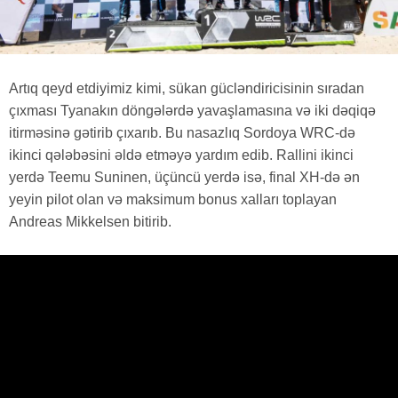
Artıq qeyd etdiyimiz kimi, sükan gücləndiricisinin sıradan
çıxması Tyanakın döngələrdə yavaşlamasına və iki dəqiqə
itirməsinə gətirib çıxarıb. Bu nasazlıq Sordoya WRC-də
ikinci qələbəsini əldə etməyə yardım edib. Rallini ikinci
yerdə Teemu Suninen, üçüncü yerdə isə, final XH-də ən
yeyin pilot olan və maksimum bonus xalları toplayan
Andreas Mikkelsen bitirib.