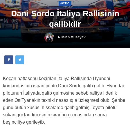
#WRC
Dani Sordo İtaliya Rallisinin
qalibidir
Ruslan Musayev
Keçən həftəsonu keçirilən İtaliya Rallisində Hyundai
komandasının ispan pilotu Dani Sordo qalib gəlib. Hyundai
pilotunun İtaliyada qalib gəlməsinə səbəb ralliyə liderlik
edən Ott Tyanakın texniki nasazlıqla üzləşməsi olub. Şənbə
günü bütün xüsusi hissələrdə qalib gəlmiş Toyota pilotu
sükan gücləndiricisinin sıradan çıxmasından sonra
beşinciliyə geriləyib.