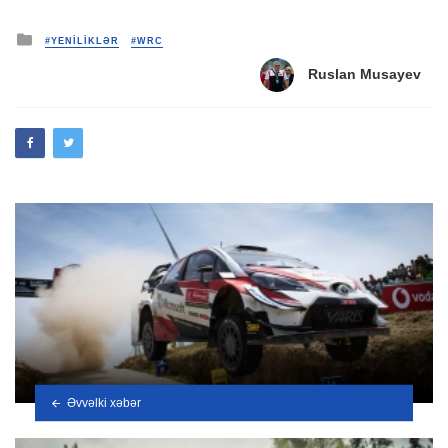
Posted
#YENİLİKLƏR
#WRC
in
Ruslan Musayev
Əvvəlki xəbər