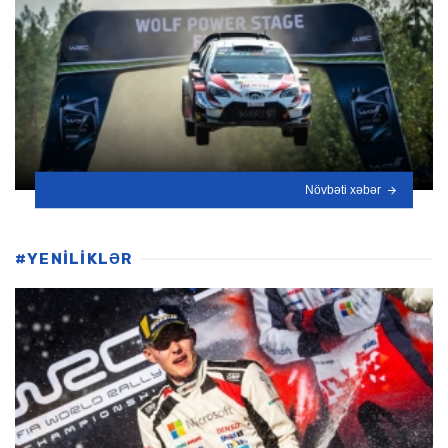
Növbəti xəbər
#YENİLİKLƏR