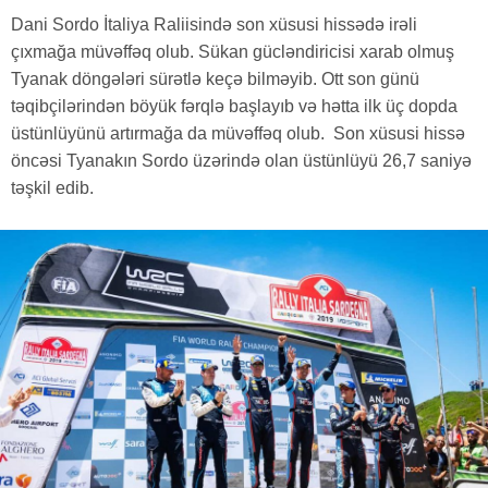
Dani Sordo İtaliya Raliisində son xüsusi hissədə irəli
çıxmağa müvəffəq olub. Sükan gücləndiricisi xarab olmuş
Tyanak döngələri sürətlə keçə bilməyib. Ott son günü
təqibçilərindən böyük fərqlə başlayıb və hətta ilk üç dopda
üstünlüyünü artırmağa da müvəffəq olub. Son xüsusi hissə
öncəsi Tyanakın Sordo üzərində olan üstünlüyü 26,7 saniyə
təşkil edib.