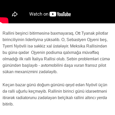
Rallini beşinci bitirməsinə baxmayaraq, Ott Tyanak pilotlar
birinciliyinin liderliyinə yüksəlib. O, Sebastyen Ojyeni beş,
Tyerri Nyövili isə səkkiz xal üstələyir. Meksika Rallisindən
bu günə qədər Ojyenin podiuma qalxmağa müvəffəq
olmadığı ilk ralli İtaliya Rallisi olub. Sebin problemləri cümə
günündən başlayıb - avtomobilini daşa vuran fransız pilot
sükan mexanizmini zədələyib.
Keçən bazar günü doğum gününü qeyd edən Nyövil üçün
də ralli uğurlu keçməyib. Rallinin birinci günü idarəetməni
itirərək radiatorunu zədələyən belçikalı rallini altıncı yerdə
bitirib.