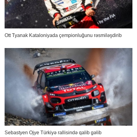
Ott Tyanak Kataloniyada çempionluğunu rəsmiləşdirib
Sebastyen Ojye Türkiyə rallisində qalib gəlib