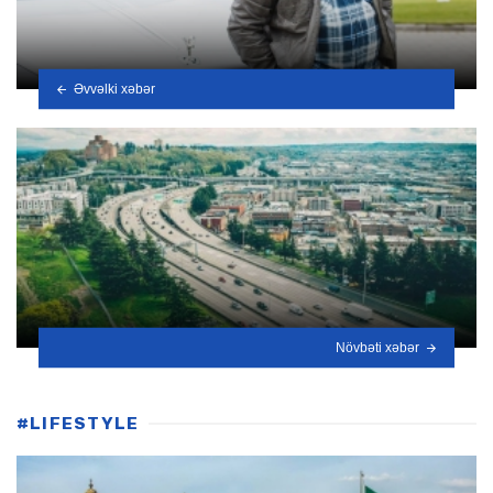
Əvvəlki xəbər
Növbəti xəbər
#LIFESTYLE