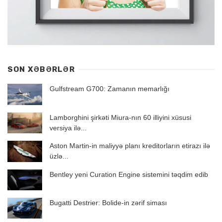
SON XƏBƏRLƏR
Gulfstream G700: Zamanın memarlığı
Lamborghini şirkəti Miura-nın 60 illiyini xüsusi
versiya ilə...
Aston Martin-in maliyyə planı kreditorların etirazı ilə
üzlə...
Bentley yeni Curation Engine sistemini təqdim edib
Bugatti Destrier: Bolide-in zərif siması