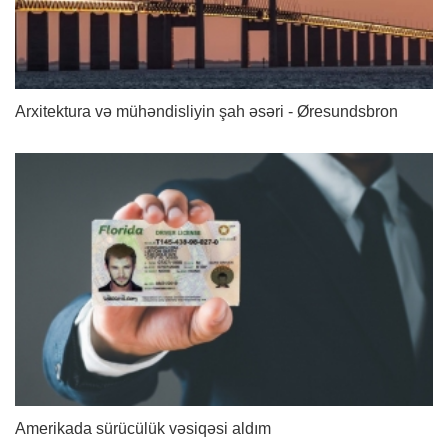
Arxitektura və mühəndisliyin şah əsəri - Øresundsbron
Amerikada sürücülük vəsiqəsi aldım