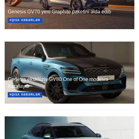
Genesis GV70 yeni Graphite paketini əldə edib
#QISA XƏBƏRLƏR
Genesis eksklüziv GV80 One of One modelini
hazırlayıb
#QISA XƏBƏRLƏR