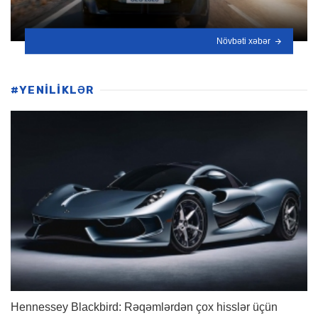
Növbəti xəbər
#YENİLİKLƏR
Hennessey Blackbird: Rəqəmlərdən çox hisslər üçün