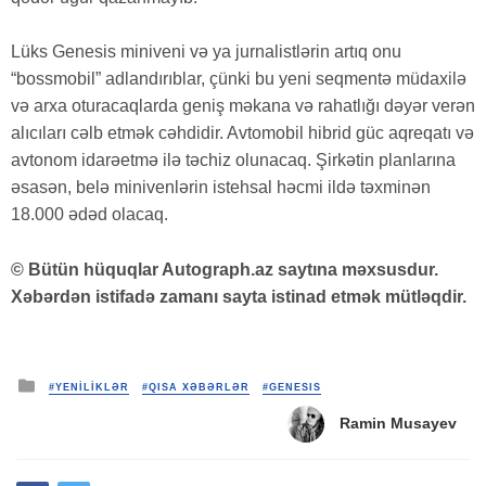
Lüks Genesis miniveni və ya jurnalistlərin artıq onu
“bossmobil” adlandırıblar, çünki bu yeni seqmentə müdaxilə
və arxa oturacaqlarda geniş məkana və rahatlığı dəyər verən
alıcıları cəlb etmək cəhdidir. Avtomobil hibrid güc aqreqatı və
avtonom idarəetmə ilə təchiz olunacaq. Şirkətin planlarına
əsasən, belə minivenlərin istehsal həcmi ildə təxminən
18.000 ədəd olacaq.
© Bütün hüquqlar Autograph.az saytına məxsusdur.
Xəbərdən istifadə zamanı sayta istinad etmək mütləqdir.
Posted
#YENİLİKLƏR
#QISA XƏBƏRLƏR
#GENESIS
in
Ramin Musayev