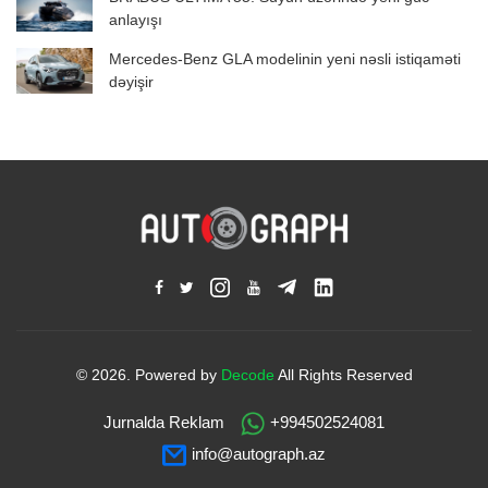
anlayışı
Mercedes-Benz GLA modelinin yeni nəsli istiqaməti
dəyişir
© 2026. Powered by
Decode
All Rights Reserved
Jurnalda Reklam
+994502524081
info@autograph.az