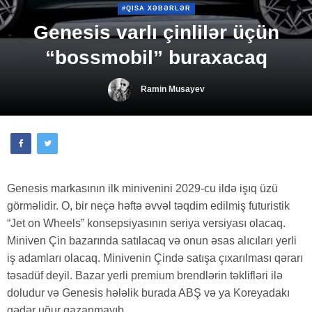
#QISA XƏBƏRLƏR
Genesis varlı çinlilər üçün
“bossmobil” buraxacaq
Ramin Musayev
Genesis markasının ilk minivenini 2029-cu ildə işıq üzü
görməlidir. O, bir neçə həftə əvvəl təqdim edilmiş futuristik
“Jet on Wheels” konsepsiyasının seriya versiyası olacaq.
Miniven Çin bazarında satılacaq və onun əsas alıcıları yerli
iş adamları olacaq. Minivenin Çində satışa çıxarılması qərarı
təsadüf deyil. Bazar yerli premium brendlərin təklifləri ilə
doludur və Genesis hələlik burada ABŞ və ya Koreyadakı
qədər uğur qazanmayıb.