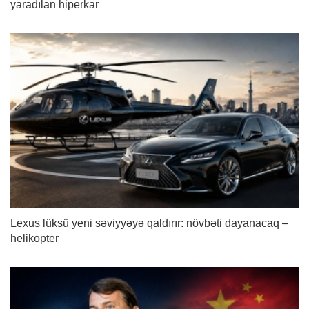
yaradılan hiperkar
Lexus lüksü yeni səviyyəyə qaldırır: növbəti dayanacaq –
helikopter