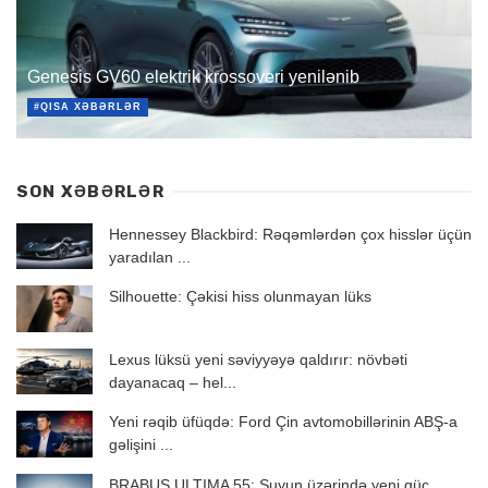
Genesis GV60 elektrik krossoveri yenilənib
#QISA XƏBƏRLƏR
SON XƏBƏRLƏR
Hennessey Blackbird: Rəqəmlərdən çox hisslər üçün
yaradılan ...
Silhouette: Çəkisi hiss olunmayan lüks
Lexus lüksü yeni səviyyəyə qaldırır: növbəti
dayanacaq – hel...
Yeni rəqib üfüqdə: Ford Çin avtomobillərinin ABŞ-a
gəlişini ...
BRABUS ULTIMA 55: Suyun üzərində yeni güc