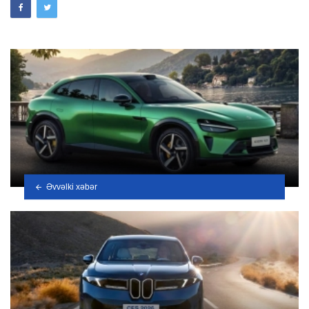
Əvvəlki xəbər