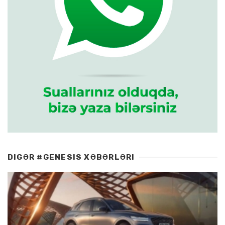
DIGƏR #GENESIS XƏBƏRLƏRI