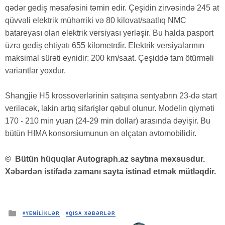
qədər gediş məsafəsini təmin edir. Çeşidin zirvəsində 245 at
qüvvəli elektrik mühərriki və 80 kilovat/saatlıq NMC
batareyası olan elektrik versiyası yerləşir. Bu halda pasport
üzrə gediş ehtiyatı 655 kilometrdir. Elektrik versiyalarının
maksimal sürəti eynidir: 200 km/saat. Çeşiddə tam ötürməli
variantlar yoxdur.
Shangjie H5 krossoverlərinin satışına sentyabrın 23-də start
veriləcək, lakin artıq sifarişlər qəbul olunur. Modelin qiyməti
170 - 210 min yuan (24-29 min dollar) arasında dəyişir. Bu
bütün HIMA konsorsiumunun ən əlçatan avtomobilidir.
©
Bütün hüquqlar Autograph.az saytına məxsusdur.
Xəbərdən istifadə zamanı sayta istinad etmək mütləqdir.
Posted
#YENİLİKLƏR
#QISA XƏBƏRLƏR
in