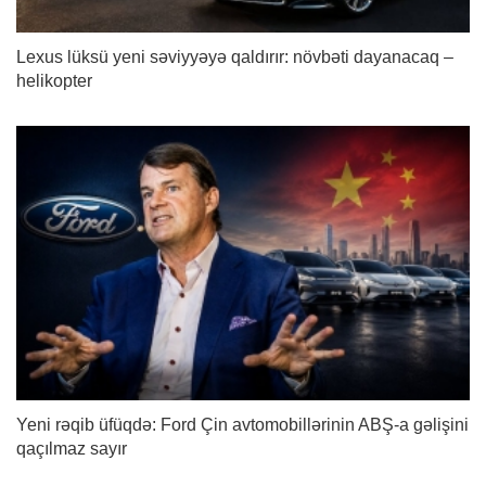
Lexus lüksü yeni səviyyəyə qaldırır: növbəti dayanacaq –
helikopter
Yeni rəqib üfüqdə: Ford Çin avtomobillərinin ABŞ-a gəlişini
qaçılmaz sayır