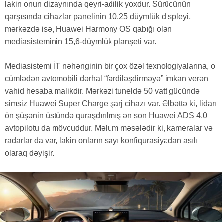
lakin onun dizaynında qeyri-adilik yoxdur. Sürücünün
qarşısında cihazlar panelinin 10,25 düymlük displeyi,
mərkəzdə isə, Huawei Harmony OS qabığı olan
mediasisteminin 15,6-düymlük planşeti var.
Mediasistemi İT nəhənginin bir çox özəl texnologiyalarına, o
cümlədən avtomobili dərhal “fərdiləşdirməyə” imkan verən
vahid hesaba malikdir. Mərkəzi tuneldə 50 vatt gücündə
simsiz Huawei Super Charge şarj cihazı var. Əlbəttə ki, lidarı
ön şüşənin üstündə quraşdırılmış ən son Huawei ADS 4.0
avtopilotu da mövcuddur. Məlum məsələdir ki, kameralar və
radarlar da var, lakin onların sayı konfiqurasiyadan asılı
olaraq dəyişir.