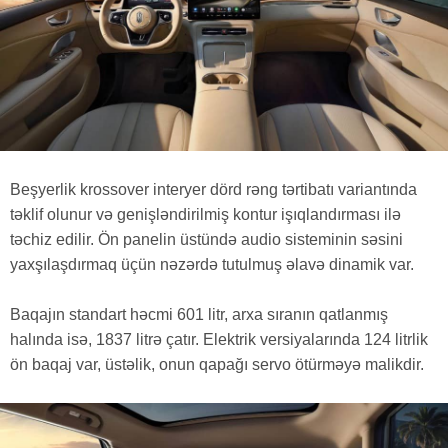
Beşyerlik krossover interyer dörd rəng tərtibatı variantında
təklif olunur və genişləndirilmiş kontur işıqlandırması ilə
təchiz edilir. Ön panelin üstündə audio sisteminin səsini
yaxşılaşdırmaq üçün nəzərdə tutulmuş əlavə dinamik var.
Baqajın standart həcmi 601 litr, arxa sıranın qatlanmış
halında isə, 1837 litrə çatır. Elektrik versiyalarında 124 litrlik
ön baqaj var, üstəlik, onun qapağı servo ötürməyə malikdir.