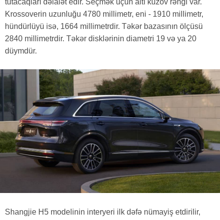
tutacaqları dəlalət edir. Seçmək üçün altı kuzov rəngi var.
Krossoverin uzunluğu 4780 millimetr, eni - 1910 millimetr,
hündürlüyü isə, 1664 millimetrdir. Təkər bazasının ölçüsü
2840 millimetrdir. Təkər disklərinin diametri 19 və ya 20
düymdür.
Shangjie H5 modelinin interyeri ilk dəfə nümayiş etdirilir,