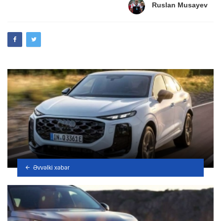
Ruslan Musayev
Əvvəlki xəbər