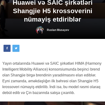
Huawei və SAIC şirkətləri
Shangjie H5 krossoverini
nümayiş etdiriblər
Ruslan Musayev
Yayın ortalarında Huawei və SAIC şirkətləri HIMA (Harmony
Intelligent Mobility Alliance) konsorsiumunda beşinci brend
olan Shangjie birgə brendinin yaradılmasını elan ediblər.
Eyni zamanda, əməkdaşlığın ilk bəhrəsi olan Shangjie H5
krossoveri nümayiş etdirilib. İndi isə, bu model rəsmi olaraq
debüt edib və Çin bazarında satışa çıxarılıb.