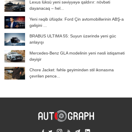
Lexus lüksü yeni səviyyəyə qaldırır: növbəti
dayanacaq – hel...
Yeni rəqib üfüqdə: Ford Çin avtomobillərinin ABŞ-a
gəlişini ...
BRABUS ULTIMA 55: Suyun üzərində yeni güc
anlayışı
Mercedes-Benz GLA modelinin yeni nəsli istiqaməti
dəyişir
Chore Jacket: fəhlə geyimindən stil ikonasına
çevrilən pencə...