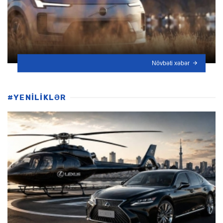
Növbəti xəbər
#YENİLİKLƏR