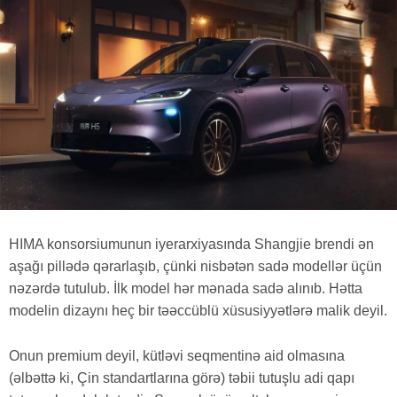
HIMA konsorsiumunun iyerarxiyasında Shangjie brendi ən
aşağı pillədə qərarlaşıb, çünki nisbətən sadə modellər üçün
nəzərdə tutulub. İlk model hər mənada sadə alınıb. Hətta
modelin dizaynı heç bir təəccüblü xüsusiyyətlərə malik deyil.
Onun premium deyil, kütləvi seqmentinə aid olmasına
(əlbəttə ki, Çin standartlarına görə) təbii tutuşlu adi qapı