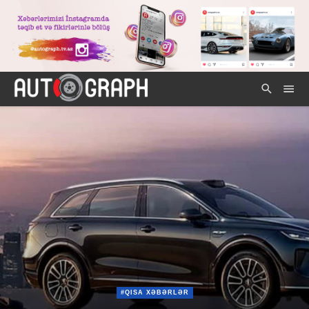
#QISA XƏBƏRLƏR