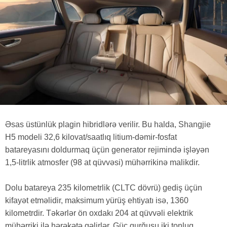
Əsas üstünlük plagin hibridlərə verilir. Bu halda, Shangjie
H5 modeli 32,6 kilovat/saatlıq litium-dəmir-fosfat
batareyasını doldurmaq üçün generator rejimində işləyən
1,5-litrlik atmosfer (98 at qüvvəsi) mühərrikinə malikdir.
Dolu batareya 235 kilometrlik (CLTC dövrü) gediş üçün
kifayət etməlidir, maksimum yürüş ehtiyatı isə, 1360
kilometrdir. Təkərlər ön oxdakı 204 at qüvvəli elektrik
mühərriki ilə hərəkətə gəlirlər. Güc qurğusu iki tonluq