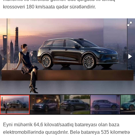
krossoveri 180 km/saata qədər sürətləndirir.
Eyni mühərrik 64,6 kilovat/saatlıq batareyası olan baza
elektromobillərində quraşdırılır. Belə batareya 535 kilometrə