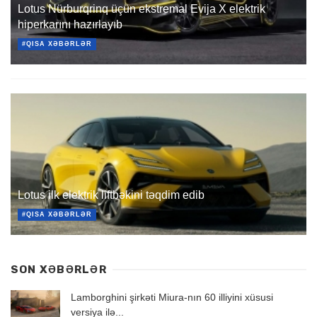
Lotus Nürburqrinq üçün ekstremal Evija X elektrik
hiperkarını hazırlayıb
#QISA XƏBƏRLƏR
Lotus ilk elektrik liftbəkini təqdim edib
#QISA XƏBƏRLƏR
SON XƏBƏRLƏR
Lamborghini şirkəti Miura-nın 60 illiyini xüsusi
versiya ilə...