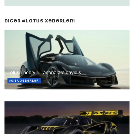
DIGƏR #LOTUS XƏBƏRLƏRI
Lotus Theory 1 - ənənələrə qayıdış
#QISA XƏBƏRLƏR