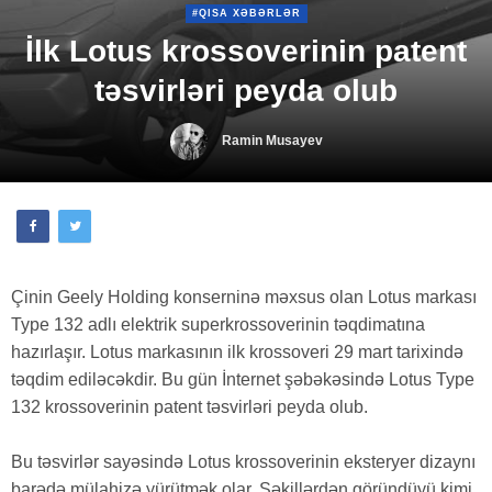
#QISA XƏBƏRLƏR
İlk Lotus krossoverinin patent
təsvirləri peyda olub
Ramin Musayev
Çinin Geely Holding konserninə məxsus olan Lotus markası
Type 132 adlı elektrik superkrossoverinin təqdimatına
hazırlaşır. Lotus markasının ilk krossoveri 29 mart tarixində
təqdim ediləcəkdir. Bu gün İnternet şəbəkəsində Lotus Type
132 krossoverinin patent təsvirləri peyda olub.
Bu təsvirlər sayəsində Lotus krossoverinin eksteryer dizaynı
barədə mülahizə yürütmək olar. Şəkillərdən göründüyü kimi,