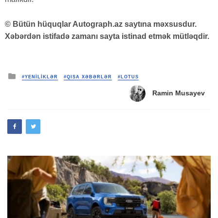
© Bütün hüquqlar Autograph.az saytına məxsusdur.
Xəbərdən istifadə zamanı sayta istinad etmək mütləqdir.
Posted
#YENİLİKLƏR
#QISA XƏBƏRLƏR
#LOTUS
in
Ramin Musayev