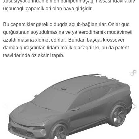
xüsusiyyətlərindən biri ön bamperin aşağı hissəsindəki aktiv
üçbucaqlı çəpərcikləri olan hava girişidir.
Bu çəpərciklər gərək olduqda açılıb-bağlanırlar. Onlar güc
qurğusunun soyudulmasına və ya aerodinamik müqaviməti
azaldılmasına xidmət edirlər. Bundan başqa, krossover
damda quraşdırılan lidara malik olacaqdır ki, bu da patent
təsvirlərində öz əksini tapıb.