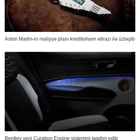
Aston Martin-in maliyyə planı kreditorların etirazı ilə üzləşib
Bentley yeni Curation Engine sistemini təqdim edib