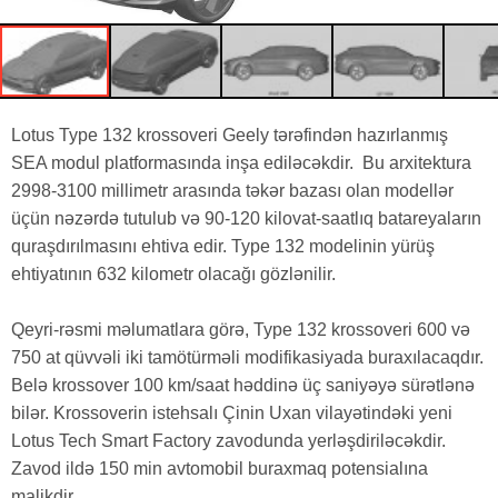
Lotus Type 132 krossoveri Geely tərəfindən hazırlanmış
SEA modul platformasında inşa ediləcəkdir. Bu arxitektura
2998-3100 millimetr arasında təkər bazası olan modellər
üçün nəzərdə tutulub və 90-120 kilovat-saatlıq batareyaların
quraşdırılmasını ehtiva edir. Type 132 modelinin yürüş
ehtiyatının 632 kilometr olacağı gözlənilir.
Qeyri-rəsmi məlumatlara görə, Type 132 krossoveri 600 və
750 at qüvvəli iki tamötürməli modifikasiyada buraxılacaqdır.
Belə krossover 100 km/saat həddinə üç saniyəyə sürətlənə
bilər. Krossoverin istehsalı Çinin Uxan vilayətindəki yeni
Lotus Tech Smart Factory zavodunda yerləşdiriləcəkdir.
Zavod ildə 150 min avtomobil buraxmaq potensialına
malikdir.