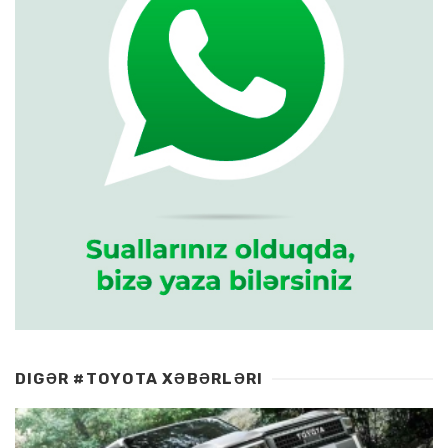
DIGƏR #TOYOTA XƏBƏRLƏRI