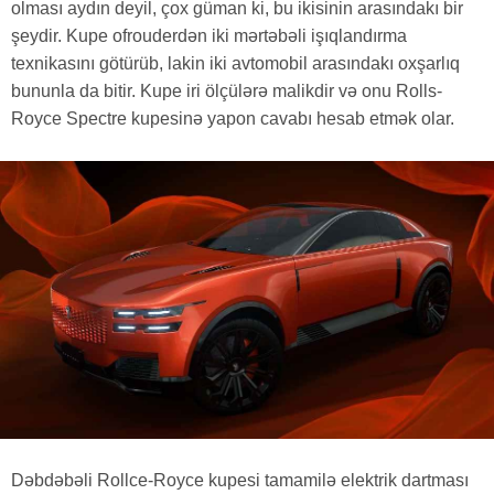
olması aydın deyil, çox güman ki, bu ikisinin arasındakı bir
şeydir. Kupe ofrouderdən iki mərtəbəli işıqlandırma
texnikasını götürüb, lakin iki avtomobil arasındakı oxşarlıq
bununla da bitir. Kupe iri ölçülərə malikdir və onu Rolls-
Royce Spectre kupesinə yapon cavabı hesab etmək olar.
Dəbdəbəli Rollce-Royce kupesi tamamilə elektrik dartması