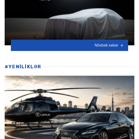
Növbəti xəbər
#YENİLİKLƏR