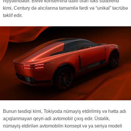
niyyətindədir. BMW konserninə daxil olan lüks subbrend
kimi, Century də alıcılarına tamamilə fərdi və “unikal” təcrübə
təklif edir.
Bunun təsdiqi kimi, Tokiyoda nümayiş etdirilmiş və hətta adı
açıqlanmayan qeyri-adi avtomobil çıxış edir. Üstəlik,
nümayiş etdirilən avtomobilin konsept və ya seriya modeli