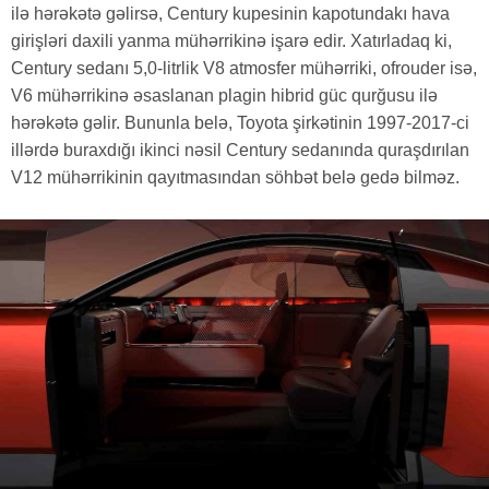
ilə hərəkətə gəlirsə, Century kupesinin kapotundakı hava
girişləri daxili yanma mühərrikinə işarə edir. Xatırladaq ki,
Century sedanı 5,0-litrlik V8 atmosfer mühərriki, ofrouder isə,
V6 mühərrikinə əsaslanan plagin hibrid güc qurğusu ilə
hərəkətə gəlir. Bununla belə, Toyota şirkətinin 1997-2017-ci
illərdə buraxdığı ikinci nəsil Century sedanında quraşdırılan
V12 mühərrikinin qayıtmasından söhbət belə gedə bilməz.