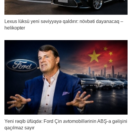
Lexus lüksü yeni səviyyəyə qaldırır: növbəti dayanacaq –
helikopter
Yeni rəqib üfüqdə: Ford Çin avtomobillərinin ABŞ-a gəlişini
qaçılmaz sayır