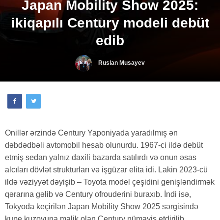
Japan Mobility Show 2025:
ikiqapılı Century modeli debüt
edib
Ruslan Musayev
Onillər ərzində Century Yaponiyada yaradılmış ən
dəbdədbəli avtomobil hesab olunurdu. 1967-ci ildə debüt
etmiş sedan yalnız daxili bazarda satılırdı və onun əsas
alcıları dövlət strukturları və işgüzar elita idi. Lakin 2023-cü
ildə vəziyyət dəyişib – Toyota model çeşidini genişləndirmək
qərarına gəlib və Century ofrouderini buraxıb. İndi isə,
Tokyoda keçirilən Japan Mobility Show 2025 sərgisində
kupe kuzovuna malik olan Century nümayiş etdirilib.