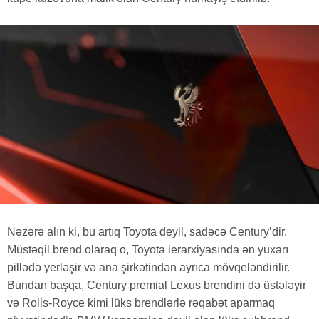
Nəzərə alın ki, bu artıq Toyota deyil, sadəcə Century’dir.
Müstəqil brend olaraq o, Toyota ierarxiyasında ən yuxarı
pillədə yerləşir və ana şirkətindən ayrıca mövqeləndirilir.
Bundan başqa, Century premial Lexus brendini də üstələyir
və Rolls-Royce kimi lüks brendlərlə rəqabət aparmaq