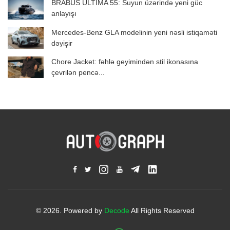
BRABUS ULTIMA 55: Suyun üzərində yeni güc
anlayışı
Mercedes-Benz GLA modelinin yeni nəsli istiqaməti
dəyişir
Chore Jacket: fəhlə geyimindən stil ikonasına
çevrilən pencə...
© 2026. Powered by
Decode
All Rights Reserved