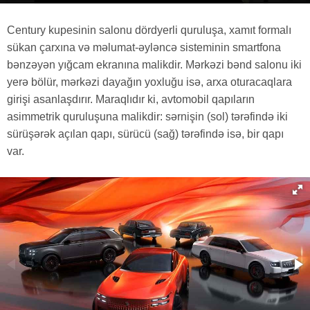
Century kupesinin salonu dördyerli quruluşa, xamıt formalı
sükan çarxına və məlumat-əyləncə sisteminin smartfona
bənzəyən yığcam ekranına malikdir. Mərkəzi bənd salonu iki
yerə bölür, mərkəzi dayağın yoxluğu isə, arxa oturacaqlara
girişi asanlaşdırır. Maraqlıdır ki, avtomobil qapıların
asimmetrik quruluşuna malikdir: sərnişin (sol) tərəfində iki
sürüşərək açılan qapı, sürücü (sağ) tərəfində isə, bir qapı
var.