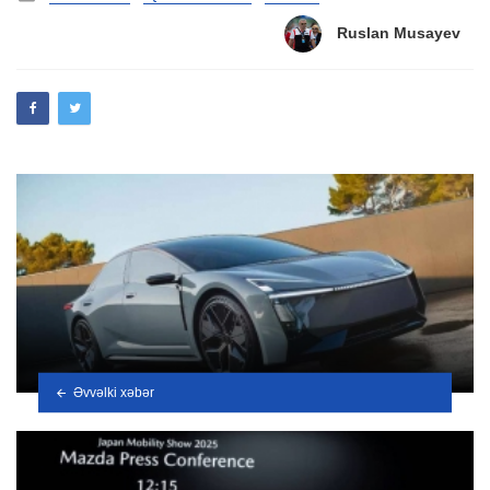
in
Ruslan Musayev
Əvvəlki xəbər