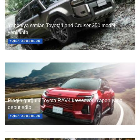
Yaponiya satılan Toyota Land Cruiser 250 modeli
yenilənib
#QISA XƏBƏRLƏR
Plagin qurğulu Toyota RAV4 krossoveri Yaponiyada
debüt edib
#QISA XƏBƏRLƏR