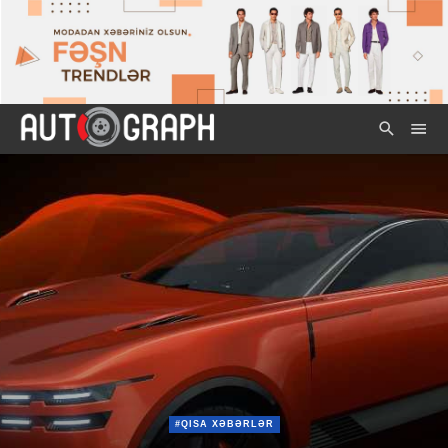
#QISA XƏBƏRLƏR