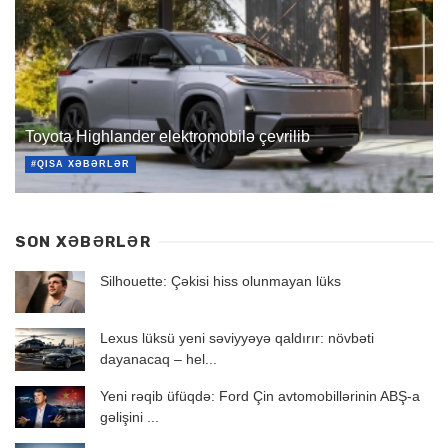
Toyota Highlander elektromobilə çevrilib
#QISA XƏBƏRLƏR
SON XƏBƏRLƏR
Silhouette: Çəkisi hiss olunmayan lüks
Lexus lüksü yeni səviyyəyə qaldırır: növbəti
dayanacaq – hel...
Yeni rəqib üfüqdə: Ford Çin avtomobillərinin ABŞ-a
gəlişini ...