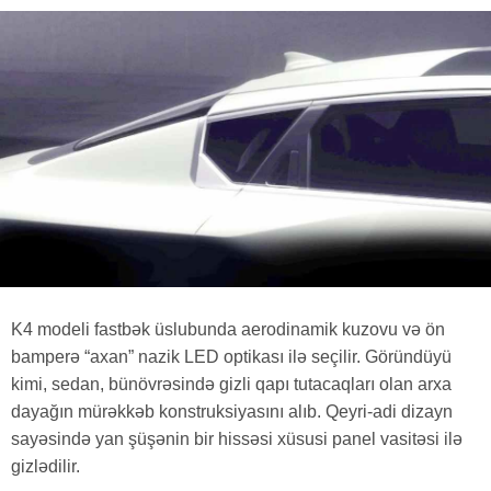
K4 modeli fastbək üslubunda aerodinamik kuzovu və ön
bamperə “axan” nazik LED optikası ilə seçilir. Göründüyü
kimi, sedan, bünövrəsində gizli qapı tutacaqları olan arxa
dayağın mürəkkəb konstruksiyasını alıb. Qeyri-adi dizayn
sayəsində yan şüşənin bir hissəsi xüsusi panel vasitəsi ilə
gizlədilir.