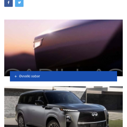
Əvvəlki xəbər