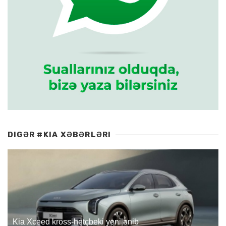
DIGƏR #KIA XƏBƏRLƏRI
Kia Xceed kross-hetçbeki yenilənib