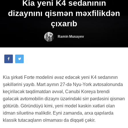
Kia yeni K4 sedanının
dizaynını qismən məxfilikdən
çıxarıb
Ramin Musayev
Kia şirkəti Forte modelini əvəz edəcək yeni K4 sedanının
şəkillərini yayıb. Mart ayının 27-də Nyu-York avtosalonunda
keçiriləcək təqdimatdan əvvəl, Cənubi Koreya brendi
gələcək avtomobilin dizaynı üzərindəki sirr pərdəsini qismən
götürüb. Göründüyü kimi, yeni model kəskin xətləri olan
idman siluetinə malikdir. Eyni zamanda, arxa qapılarda
klassik tutacaqların olmaması da diqqəti çəkir.