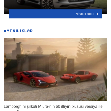
Növbəti xəbər
#YENİLİKLƏR
Lamborghini şirkəti Miura-nın 60 illiyini xüsusi versiya ilə