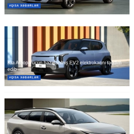
#QISA XƏBƏRLƏR
Kia Avropa üçün hazırlanmış EV2 elektrokarını təqdim
edib
#QISA XƏBƏRLƏR