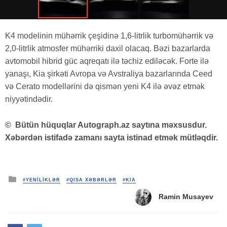
K4 modelinin mühərrik çeşidinə 1,6-litrlik turbomühərrik və
2,0-litrlik atmosfer mühərriki daxil olacaq. Bəzi bazarlarda
avtomobil hibrid güc aqreqatı ilə təchiz ediləcək. Forte ilə
yanaşı, Kia şirkəti Avropa və Avstraliya bazarlarında Ceed
və Cerato modellərini də qismən yeni K4 ilə əvəz etmək
niyyətindədir.
©
Bütün hüquqlar Autograph.az saytına məxsusdur.
Xəbərdən istifadə zamanı sayta istinad etmək mütləqdir.
Posted
#YENİLİKLƏR
#QISA XƏBƏRLƏR
#KIA
in
Ramin Musayev