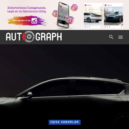
#QISA XƏBƏRLƏR