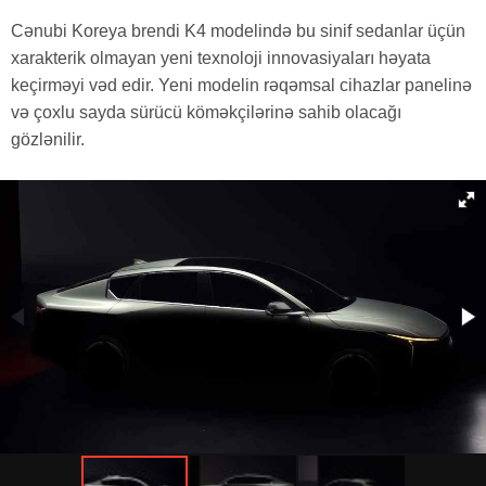
Cənubi Koreya brendi K4 modelində bu sinif sedanlar üçün
xarakterik olmayan yeni texnoloji innovasiyaları həyata
keçirməyi vəd edir. Yeni modelin rəqəmsal cihazlar panelinə
və çoxlu sayda sürücü köməkçilərinə sahib olacağı
gözlənilir.