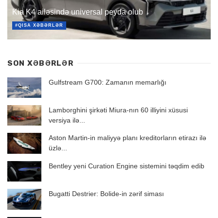
Kia K4 ailəsində universal peyda olub
#QISA XƏBƏRLƏR
SON XƏBƏRLƏR
Gulfstream G700: Zamanın memarlığı
Lamborghini şirkəti Miura-nın 60 illiyini xüsusi
versiya ilə...
Aston Martin-in maliyyə planı kreditorların etirazı ilə
üzlə...
Bentley yeni Curation Engine sistemini təqdim edib
Bugatti Destrier: Bolide-in zərif siması