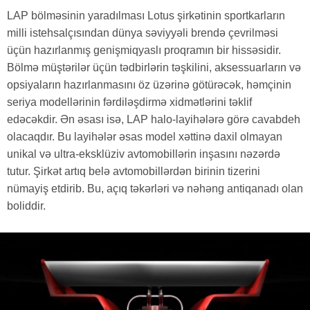
LAP bölməsinin yaradılması Lotus şirkətinin sportkarların
milli istehsalçısından dünya səviyyəli brendə çevrilməsi
üçün hazırlanmış genişmiqyaslı proqramın bir hissəsidir.
Bölmə müştərilər üçün tədbirlərin təşkilini, aksessuarların və
opsiyaların hazırlanmasını öz üzərinə götürəcək, həmçinin
seriya modellərinin fərdiləşdirmə xidmətlərini təklif
edəcəkdir. Ən əsası isə, LAP halo-layihələrə görə cavabdeh
olacaqdır. Bu layihələr əsas model xəttinə daxil olmayan
unikal və ultra-eksklüziv avtomobillərin inşasını nəzərdə
tutur. Şirkət artıq belə avtomobillərdən birinin tizerini
nümayiş etdirib. Bu, açıq təkərləri və nəhəng antiqanadı olan
boliddir.