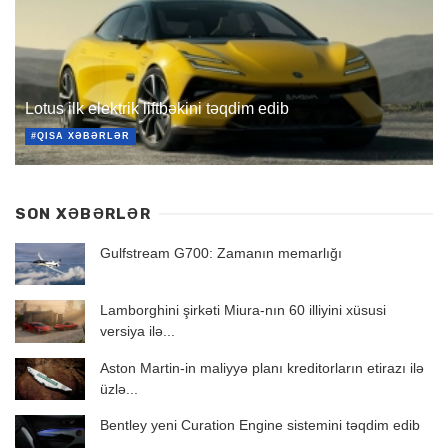
Lotus ilk elektrik liftbəkini təqdim edib
#QISA XƏBƏRLƏR
SON XƏBƏRLƏR
Gulfstream G700: Zamanın memarlığı
Lamborghini şirkəti Miura-nın 60 illiyini xüsusi
versiya ilə...
Aston Martin-in maliyyə planı kreditorların etirazı ilə
üzlə...
Bentley yeni Curation Engine sistemini təqdim edib