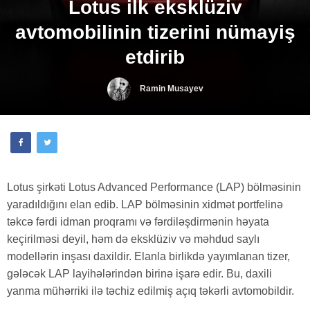
Lotus ilk eksklüziv
avtomobilinin tizerini nümayiş
etdirib
Ramin Musayev
Lotus şirkəti Lotus Advanced Performance (LAP) bölməsinin
yaradıldığını elan edib. LAP bölməsinin xidmət portfelinə
təkcə fərdi idman proqramı və fərdiləşdirmənin həyata
keçirilməsi deyil, həm də eksklüziv və məhdud saylı
modellərin inşası daxildir. Elanla birlikdə yayımlanan tizer,
gələcək LAP layihələrindən birinə işarə edir. Bu, daxili
yanma mühərriki ilə təchiz edilmiş açıq təkərli avtomobildir.