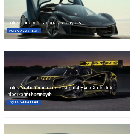
Lotus Theory 1 - ənənələrə qayıdış
#QISA XƏBƏRLƏR
Lotus Nürburqrinq üçün ekstremal Evija X elektrik
hiperkarını hazırlayıb
#QISA XƏBƏRLƏR