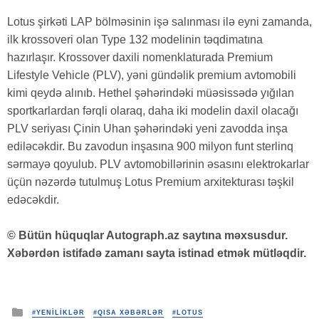
Lotus şirkəti LAP bölməsinin işə salınması ilə eyni zamanda,
ilk krossoveri olan Type 132 modelinin təqdimatına
hazırlaşır. Krossover daxili nomenklaturada Premium
Lifestyle Vehicle (PLV), yəni gündəlik premium avtomobili
kimi qeydə alınıb. Hethel şəhərindəki müəsissədə yığılan
sportkarlardan fərqli olaraq, daha iki modelin daxil olacağı
PLV seriyası Çinin Uhan şəhərindəki yeni zavodda inşa
ediləcəkdir. Bu zavodun inşasına 900 milyon funt sterlinq
sərmayə qoyulub. PLV avtomobillərinin əsasını elektrokarlar
üçün nəzərdə tutulmuş Lotus Premium arxitekturası təşkil
edəcəkdir.
© Bütün hüquqlar Autograph.az saytına məxsusdur.
Xəbərdən istifadə zamanı sayta istinad etmək mütləqdir.
Posted
#YENİLİKLƏR
#QISA XƏBƏRLƏR
#LOTUS