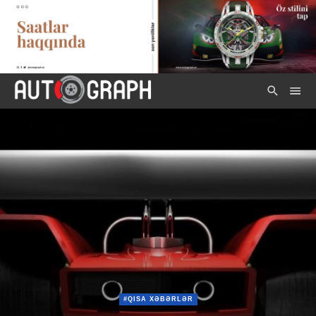
#QISA XƏBƏRLƏR