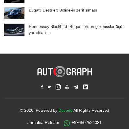
Bugatti Destrier: Bolide-in zərif siması
Hennessey Blackbird: Rəqəmlərdən çox hisslər üçün
yaradılan ...
© 2026. Powered by
Decode
All Rights Reserved
Jurnalda Reklam
+994502524081