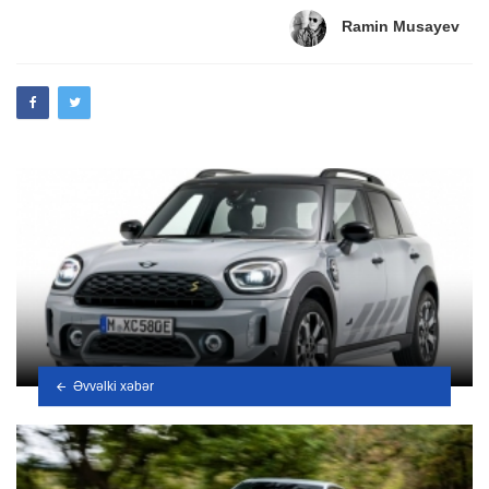
in
Ramin Musayev
Əvvəlki xəbər