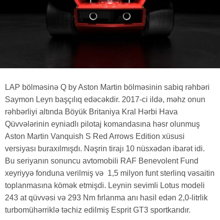
LAP bölməsinə Q by Aston Martin bölməsinin sabiq rəhbəri
Saymon Leyn başçılıq edəcəkdir. 2017-ci ildə, məhz onun
rəhbərliyi altında Böyük Britaniya Kral Hərbi Hava
Qüvvələrinin eyniadlı pilotaj komandasına həsr olunmuş
Aston Martin Vanquish S Red Arrows Edition xüsusi
versiyası buraxılmışdı. Nəşrin tirajı 10 nüsxədən ibarət idi.
Bu seriyanın sonuncu avtomobili RAF Benevolent Fund
xeyriyyə fonduna verilmiş və 1,5 milyon funt sterlinq vəsaitin
toplanmasına kömək etmişdi. Leynin sevimli Lotus modeli
243 at qüvvəsi və 293 Nm fırlanma anı hasil edən 2,0-litrlik
turbomühərriklə təchiz edilmiş Esprit GT3 sportkarıdır.