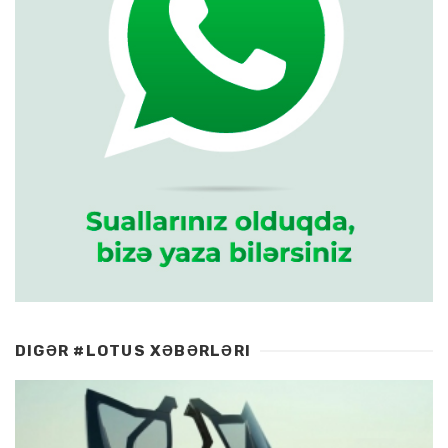
DIGƏR #LOTUS XƏBƏRLƏRI