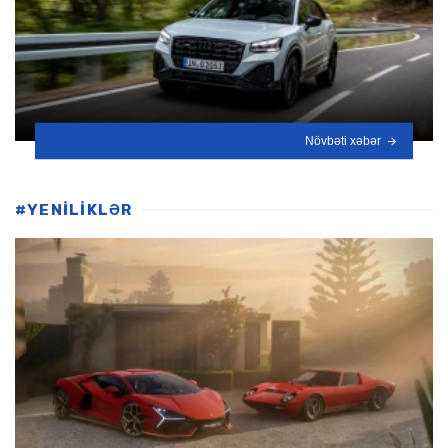
Növbəti xəbər
#YENİLİKLƏR