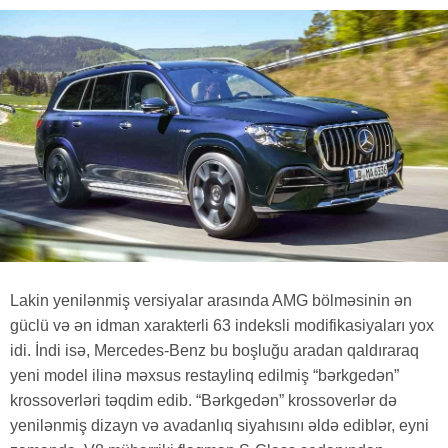
Lakin yenilənmiş versiyalar arasında AMG bölməsinin ən
güclü və ən idman xarakterli 63 indeksli modifikasiyaları yox
idi. İndi isə, Mercedes-Benz bu boşluğu aradan qaldıraraq
yeni model ilinə məxsus restaylinq edilmiş “bərkgedən”
krossoverləri təqdim edib. “Bərkgedən” krossoverlər də
yenilənmiş dizayn və avadanlıq siyahısını əldə ediblər, eyni