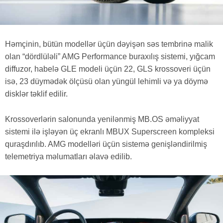
Həmçinin, bütün modellər üçün dəyişən səs tembrinə malik
olan “dördlüləli” AMG Performance buraxılış sistemi, yığcam
diffuzor, habelə GLE modeli üçün 22, GLS krossoveri üçün
isə, 23 düymədək ölçüsü olan yüngül lehimli və ya döymə
disklər təklif edilir.
Krossoverlərin salonunda yenilənmiş MB.OS əməliyyat
sistemi ilə işləyən üç ekranlı MBUX Superscreen kompleksi
quraşdırılıb. AMG modelləri üçün sistemə genişləndirilmiş
telemetriya məlumatları əlavə edilib.