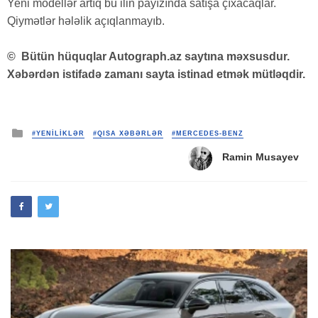
Yeni modellər artıq bu ilin payızında satışa çıxacaqlar.
Qiymətlər hələlik açıqlanmayıb.
©
Bütün hüquqlar Autograph.az saytına məxsusdur.
Xəbərdən istifadə zamanı sayta istinad etmək mütləqdir.
Posted
#YENİLİKLƏR
#QISA XƏBƏRLƏR
#MERCEDES-BENZ
in
Ramin Musayev