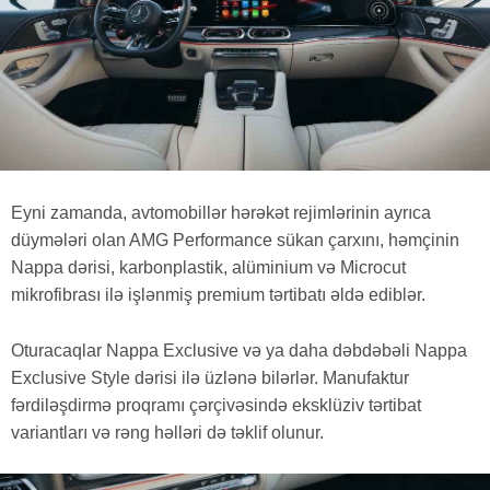
Eyni zamanda, avtomobillər hərəkət rejimlərinin ayrıca
düymələri olan AMG Performance sükan çarxını, həmçinin
Nappa dərisi, karbonplastik, alüminium və Microcut
mikrofibrası ilə işlənmiş premium tərtibatı əldə ediblər.
Oturacaqlar Nappa Exclusive və ya daha dəbdəbəli Nappa
Exclusive Style dərisi ilə üzlənə bilərlər. Manufaktur
fərdiləşdirmə proqramı çərçivəsində eksklüziv tərtibat
variantları və rəng həlləri də təklif olunur.