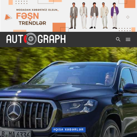
#QISA XƏBƏRLƏR