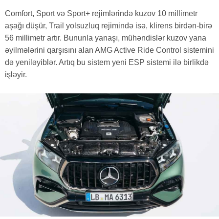
Comfort, Sport və Sport+ rejimlərində kuzov 10 millimetr
aşağı düşür, Trail yolsuzluq rejimində isə, klirens birdən-birə
56 millimetr artır. Bununla yanaşı, mühəndislər kuzov yana
əyilmələrini qarşısını alan AMG Active Ride Control sistemini
də yeniləyiblər. Artıq bu sistem yeni ESP sistemi ilə birlikdə
işləyir.