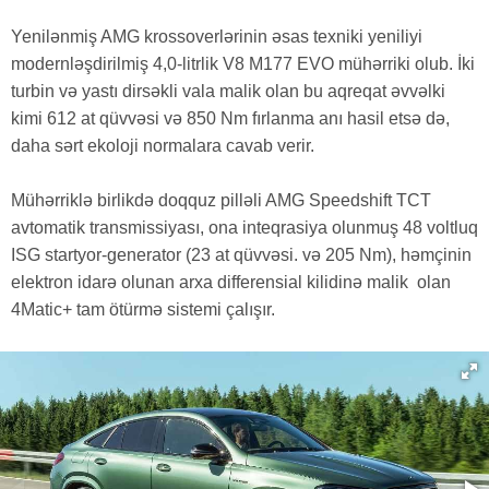
Yenilənmiş AMG krossoverlərinin əsas texniki yeniliyi
modernləşdirilmiş 4,0-litrlik V8 M177 EVO mühərriki olub. İki
turbin və yastı dirsəkli vala malik olan bu aqreqat əvvəlki
kimi 612 at qüvvəsi və 850 Nm fırlanma anı hasil etsə də,
daha sərt ekoloji normalara cavab verir.
Mühərriklə birlikdə doqquz pilləli AMG Speedshift TCT
avtomatik transmissiyası, ona inteqrasiya olunmuş 48 voltluq
ISG startyor-generator (23 at qüvvəsi. və 205 Nm), həmçinin
elektron idarə olunan arxa differensial kilidinə malik olan
4Matic+ tam ötürmə sistemi çalışır.