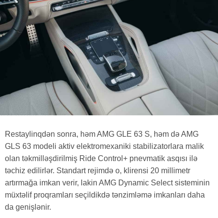
Restaylinqdən sonra, həm AMG GLE 63 S, həm də AMG
GLS 63 modeli aktiv elektromexaniki stabilizatorlara malik
olan təkmilləşdirilmiş Ride Control+ pnevmatik asqısı ilə
təchiz edilirlər. Standart rejimdə o, klirensi 20 millimetr
artırmağa imkan verir, lakin AMG Dynamic Select sisteminin
müxtəlif proqramları seçildikdə tənzimləmə imkanları daha
da genişlənir.