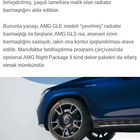
birləşdirilmiş, şaquli lamellərə malik olan radiator
barmaqlığını əldə ediblər.
Bununla yanaşı, AMG GLE modeli “çevrilmiş” radiator
barmaqlığı ilə fərqlənir, AMG GLS isə, ənənəvi xrom
barmaqlığını saxlayıb, lakin ona kontur işıqlandırması əlavə
edilib. Manufaktur fərdiləşdirmə proqramı çərçivəsində
opsional AMG Night Package II tünd dekor paketini də sifariş
etmək mümkündür.