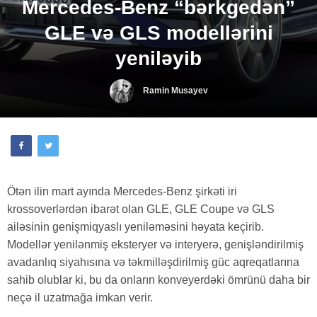
Mercedes-Benz “bərkgedən”
GLE və GLS modellərini
yeniləyib
Ramin Musayev
Ötən ilin mart ayında Mercedes-Benz şirkəti iri
krossoverlərdən ibarət olan GLE, GLE Coupe və GLS
ailəsinin genişmiqyaslı yeniləməsini həyata keçirib.
Modellər yenilənmiş eksteryer və interyerə, genişləndirilmiş
avadanlıq siyahısına və təkmilləşdirilmiş güc aqreqatlarına
sahib olublar ki, bu da onların konveyerdəki ömrünü daha bir
neçə il uzatmağa imkan verir.