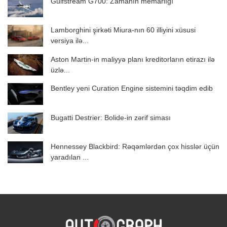
Gulfstream G700: Zamanın memarlığı
Lamborghini şirkəti Miura-nın 60 illiyini xüsusi
versiya ilə...
Aston Martin-in maliyyə planı kreditorların etirazı ilə
üzlə...
Bentley yeni Curation Engine sistemini təqdim edib
Bugatti Destrier: Bolide-in zərif siması
Hennessey Blackbird: Rəqəmlərdən çox hisslər üçün
yaradılan ...