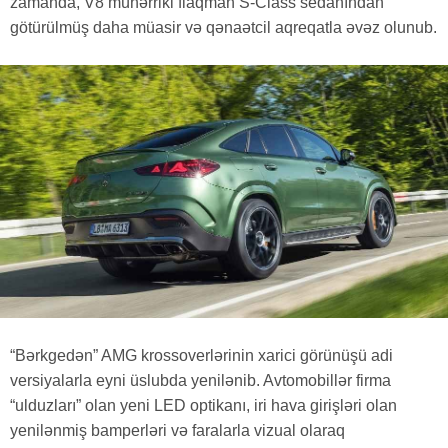
zamanda, V8 mühərriki flaqman S-Class sedanından
götürülmüş daha müasir və qənaətcil aqreqatla əvəz olunub.
“Bərkgedən” AMG krossoverlərinin xarici görünüşü adi
versiyalarla eyni üslubda yenilənib. Avtomobillər firma
“ulduzları” olan yeni LED optikanı, iri hava girişləri olan
yenilənmiş bamperləri və faralarla vizual olaraq