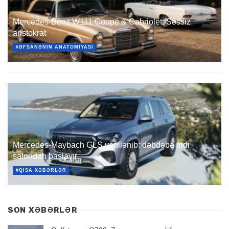
Mercedes-Benz W111 Coupé & Cabriolet: Səssiz
aristokrat
#ƏFSANƏNIN ANATOMIYASI
Mercedes-Maybach GLS yenilənib: dəbdəbə indi
salondan başlayır
#QISA XƏBƏRLƏR
SON XƏBƏRLƏR