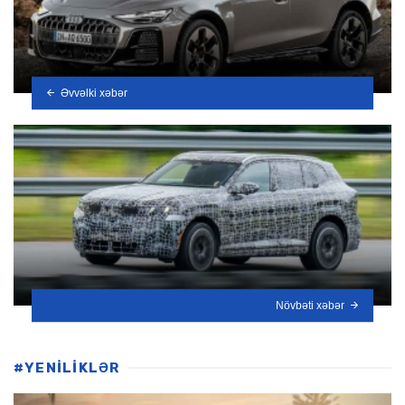
Əvvəlki xəbər
Növbəti xəbər
#YENİLİKLƏR