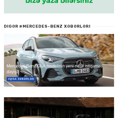
DIGƏR #MERCEDES-BENZ XƏBƏRLƏRI
Mercedes-Benz GLA modelinin yeni nəsli istiqaməti
dəyişir
#QISA XƏBƏRLƏR