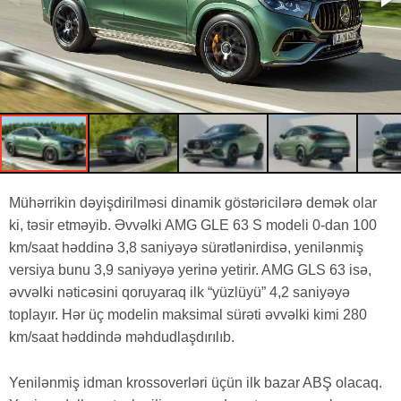
Mühərrikin dəyişdirilməsi dinamik göstəricilərə demək olar
ki, təsir etməyib. Əvvəlki AMG GLE 63 S modeli 0-dan 100
km/saat həddinə 3,8 saniyəyə sürətlənirdisə, yenilənmiş
versiya bunu 3,9 saniyəyə yerinə yetirir. AMG GLS 63 isə,
əvvəlki nəticəsini qoruyaraq ilk “yüzlüyü” 4,2 saniyəyə
toplayır. Hər üç modelin maksimal sürəti əvvəlki kimi 280
km/saat həddində məhdudlaşdırılıb.
Yenilənmiş idman krossoverləri üçün ilk bazar ABŞ olacaq.