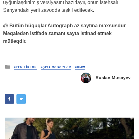
uyğunlaşdırılmış versiyasını hazırlayır, onun istehsalı
Şenyandakı yerli zavodda təşkil ediləcək.
@ Bütün hüquqlar Autograph.az saytına məxsusdur.
Məqalədən istifadə zamanı sayta istinad etmək
mütləqdir.
Posted
#YENİLİKLƏR
#QISA XƏBƏRLƏR
#BMW
in
Ruslan Musayev