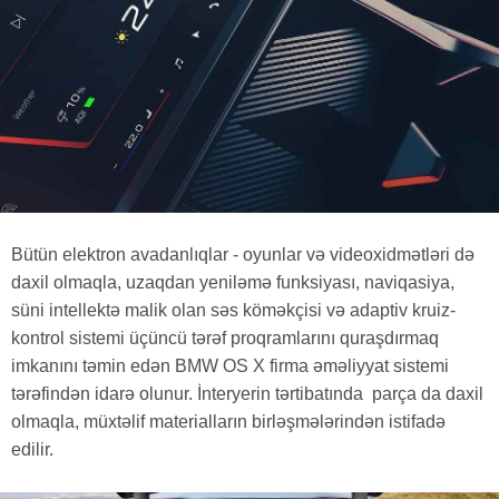
Bütün elektron avadanlıqlar - oyunlar və videoxidmətləri də
daxil olmaqla, uzaqdan yeniləmə funksiyası, naviqasiya,
süni intellektə malik olan səs köməkçisi və adaptiv kruiz-
kontrol sistemi üçüncü tərəf proqramlarını quraşdırmaq
imkanını təmin edən BMW OS X firma əməliyyat sistemi
tərəfindən idarə olunur. İnteryerin tərtibatında parça da daxil
olmaqla, müxtəlif materialların birləşmələrindən istifadə
edilir.