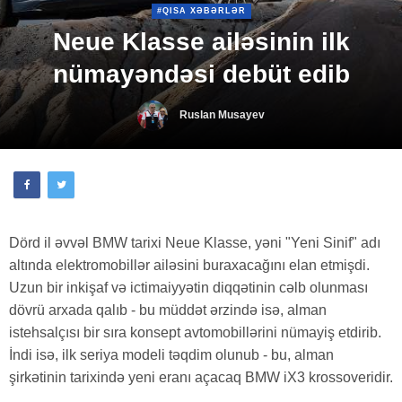
#QISA XƏBƏRLƏR
Neue Klasse ailəsinin ilk
nümayəndəsi debüt edib
Ruslan Musayev
Dörd il əvvəl BMW tarixi Neue Klasse, yəni "Yeni Sinif" adı
altında elektromobillər ailəsini buraxacağını elan etmişdi.
Uzun bir inkişaf və ictimaiyyətin diqqətinin cəlb olunması
dövrü arxada qalıb - bu müddət ərzində isə, alman
istehsalçısı bir sıra konsept avtomobillərini nümayiş etdirib.
İndi isə, ilk seriya modeli təqdim olunub - bu, alman
şirkətinin tarixində yeni eranı açacaq BMW iX3 krossoveridir.