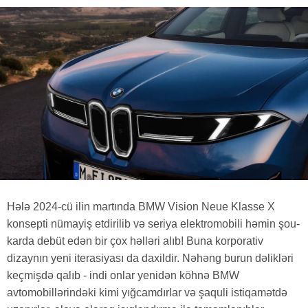
Hələ 2024-cü ilin martında BMW Vision Neue Klasse X
konsepti nümayiş etdirilib və seriya elektromobili həmin şou-
karda debüt edən bir çox həlləri alıb! Buna korporativ
dizaynın yeni iterasiyası da daxildir. Nəhəng burun dəlikləri
keçmişdə qalıb - indi onlar yenidən köhnə BMW
avtomobillərindəki kimi yığcamdırlar və şaquli istiqamətdə