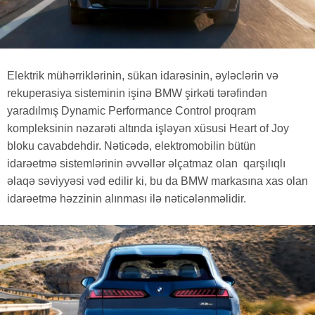
Elektrik mühərriklərinin, sükan idarəsinin, əyləclərin və
rekuperasiya sisteminin işinə BMW şirkəti tərəfindən
yaradılmış Dynamic Performance Control proqram
kompleksinin nəzarəti altında işləyən xüsusi Heart of Joy
bloku cavabdehdir. Nəticədə, elektromobilin bütün
idarəetmə sistemlərinin əvvəllər əlçatmaz olan qarşılıqlı
əlaqə səviyyəsi vəd edilir ki, bu da BMW markasına xas olan
idarəetmə həzzinin alınması ilə nəticələnməlidir.