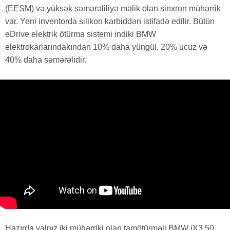
(EESM) və yüksək səmərəliliyə malik olan sinxron mühərrik
var. Yeni inventorda silikon karbiddən istifadə edilir. Bütün
eDrive elektrik ötürmə sistemi indiki BMW
elektrokarlarındakından 10% daha yüngül, 20% ucuz və
40% daha səmərəlidir.
Hazırda yalnız iki mühərriki olan tamötürməli BMW iX3 50