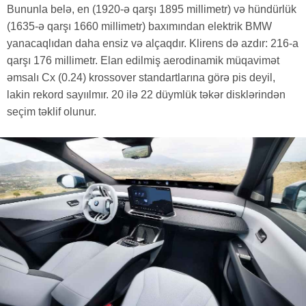
Bununla belə, en (1920-ə qarşı 1895 millimetr) və hündürlük
(1635-ə qarşı 1660 millimetr) baxımından elektrik BMW
yanacaqlıdan daha ensiz və alçaqdır. Klirens də azdır: 216-a
qarşı 176 millimetr. Elan edilmiş aerodinamik müqavimət
əmsalı Cx (0.24) krossover standartlarına görə pis deyil,
lakin rekord sayıılmır. 20 ilə 22 düymlük təkər disklərindən
seçim təklif olunur.