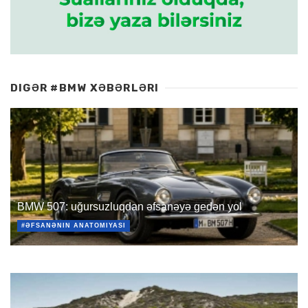
DIGƏR #BMW XƏBƏRLƏRI
BMW 507: uğursuzluqdan əfsanəyə gedən yol
#ƏFSANƏNIN ANATOMIYASI