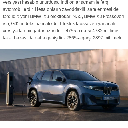
versiyası hesab olunurdusa, indi onlar tamamilə fərqli
avtomobillərdir. Hətta onların zavoddaxili işarələnməsi də
fərqlidir: yeni BMW iX3 elektrokarı NA5, BMW X3 krossoveri
isə, G45 indeksinə malikdir. Elektrik krossoveri yanacalı
versiyadan bir qədər uzundur - 4755-ə qarşı 4782 millimetr,
təkər bazası da daha genişdir - 2865-ə qarşı 2897 millimetr.