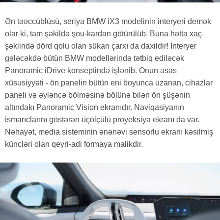
Ən təəccüblüsü, seriya BMW iX3 modelinin interyeri demək
olar ki, tam şəkildə şou-kardan götürülüb. Buna hətta xaç
şəklində dörd qolu olan sükan çarxı da daxildir! İnteryer
gələcəkdə bütün BMW modellərində tətbiq ediləcək
Panoramic iDrive konseptində işlənib. Onun əsas
xüsusiyyəti - ön panelin bütün eni boyunca uzanan, cihazlar
paneli və əyləncə bölməsinə bölünə bilən ön şüşənin
altındakı Panoramic Vision ekranıdır. Naviqasiyanın
ismarıclarını göstərən üçölçülü proyeksiya ekranı da var.
Nəhayət, media sisteminin ənənəvi sensorlu ekranı kəsilmiş
küncləri olan qeyri-adi formaya malikdir.