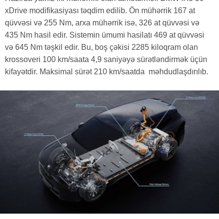
xDrive modifikasiyası təqdim edilib. Ön mühərrik 167 at
qüvvəsi və 255 Nm, arxa mühərrik isə, 326 at qüvvəsi və
435 Nm hasil edir. Sistemin ümumi hasilatı 469 at qüvvəsi
və 645 Nm təşkil edir. Bu, boş çəkisi 2285 kiloqram olan
krossoveri 100 km/saata 4,9 saniyəyə sürətləndirmək üçün
kifayətdir. Maksimal sürət 210 km/saatda məhdudlaşdırılıb.