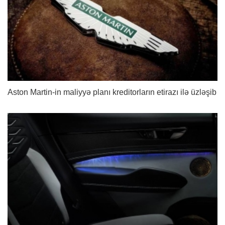
Aston Martin-in maliyyə planı kreditorların etirazı ilə üzləşib