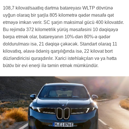
108,7 kilovat/saatlıq dartma batareyası WLTP dövrünə
uyğun olaraq bir şarjla 805 kilometrə qədər məsafə qət
etməyə imkan verir. SC şarjın maksimal gücü 400 kilovatdır.
Bu rejimdə 372 kilometrlik yürüş məsafəsini 10 dəqiqəyə
bərpa etmək olar, batareyanın 10%-dən 80%-ə qədər
doldurulması isə, 21 dəqiqə çəkəcək. Standart olaraq 11
kilovatlıq, əlavə ödəniş qarşılığında isə, 22 kilovat bort
düzləndiricisi quraşdırılır. Xarici istehlakçıları və ya hətta
bütöv bir evi enerji ilə təmin etmək mümkündür.