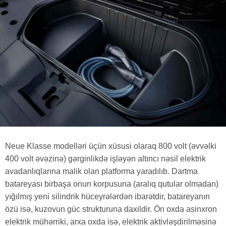
Neue Klasse modelləri üçün xüsusi olaraq 800 volt (əvvəlki
400 volt əvəzinə) gərginlikdə işləyən altıncı nəsil elektrik
avadanlıqlarına malik olan platforma yaradılıb. Dartma
batareyası birbaşa onun korpusuna (aralıq qutular olmadan)
yığılmış yeni silindrik hüceyrələrdən ibarətdir, batareyanın
özü isə, kuzovun güc strukturuna daxildir. Ön oxda asinxron
elektrik mühərriki, arxa oxda isə, elektrik aktivləşdirilməsinə