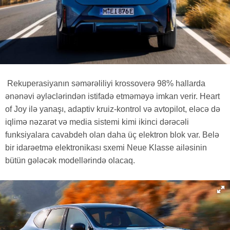
Rekuperasiyanın səmərəliliyi krossoverə 98% hallarda
ənənəvi əyləclərindən istifadə etməməyə imkan verir. Heart
of Joy ilə yanaşı, adaptiv kruiz-kontrol və avtopilot, eləcə də
iqlimə nəzarət və media sistemi kimi ikinci dərəcəli
funksiyalara cavabdeh olan daha üç elektron blok var. Belə
bir idarəetmə elektronikası sxemi Neue Klasse ailəsinin
bütün gələcək modellərində olacaq.