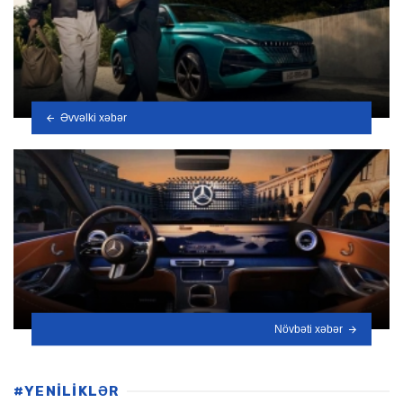
Əvvəlki xəbər
Növbəti xəbər
#YENİLİKLƏR