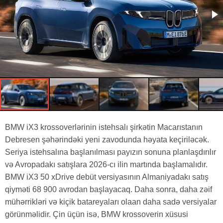
BMW iX3 krossoverlərinin istehsalı şirkətin Macarıstanın
Debresen şəhərindəki yeni zavodunda həyata keçiriləcək.
Seriya istehsalına başlanılması payızın sonuna planlaşdırılır
və Avropadakı satışlara 2026-cı ilin martında başlamalıdır.
BMW iX3 50 xDrive debüt versiyasının Almaniyadakı satış
qiyməti 68 900 avrodan başlayacaq. Daha sonra, daha zəif
mühərrikləri və kiçik batareyaları olaan daha sadə versiyalar
görünməlidir. Çin üçün isə, BMW krossoverin xüsusi