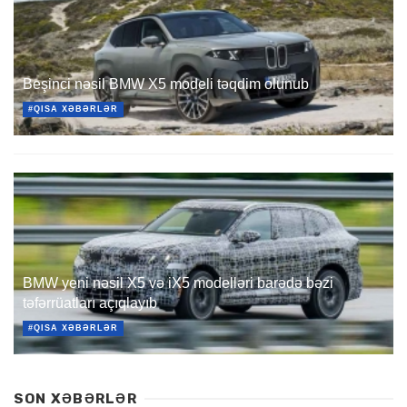
Beşinci nəsil BMW X5 modeli təqdim olunub
#QISA XƏBƏRLƏR
BMW yeni nəsil X5 və iX5 modelləri barədə bəzi
təfərrüatları açıqlayıb
#QISA XƏBƏRLƏR
SON XƏBƏRLƏR