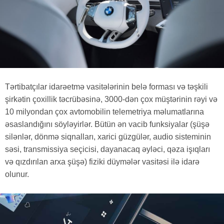
Tərtibatçılar idarəetmə vasitələrinin belə forması və təşkili
şirkətin çoxillik təcrübəsinə, 3000-dən çox müştərinin rəyi və
10 milyondan çox avtomobilin telemetriya məlumatlarına
əsaslandığını söyləyirlər. Bütün ən vacib funksiyalar (şüşə
silənlər, dönmə siqnalları, xarici güzgülər, audio sisteminin
səsi, transmissiya seçicisi, dayanacaq əyləci, qəza işıqları
və qızdırılan arxa şüşə) fiziki düymələr vasitəsi ilə idarə
olunur.