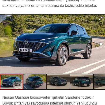
daxildir və yalnız onlar tam ötürmə ilə təchiz edilə bilərlər.
Nissan Qashqai krossoverləri şirkətin Sanderlenddəki (
Böyük Britaniya) zavodunda istehsal olunur. Yeni üçüncü