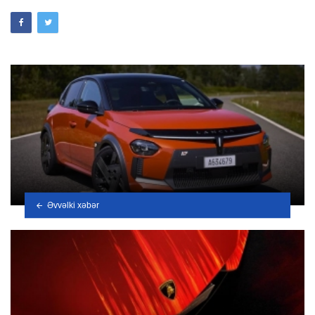
Əvvəlki xəbər