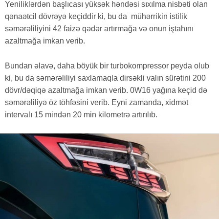
Yeniliklərdən başlıcası yüksək həndəsi sıxılma nisbəti olan
qənaətcil dövrəyə keçiddir ki, bu da mühərrikin istilik
səmərəliliyini 42 faizə qədər artırmağa və onun iştahını
azaltmağa imkan verib.
Bundan əlavə, daha böyük bir turbokompressor peyda olub
ki, bu da səmərəliliyi saxlamaqla dirsəkli valın sürətini 200
dövr/dəqiqə azaltmağa imkan verib. 0W16 yağına keçid də
səmərəliliyə öz töhfəsini verib. Eyni zamanda, xidmət
intervalı 15 mindən 20 min kilometrə artırılıb.