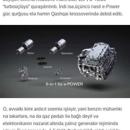
“turboüçlüyü” quraşdırılırdı. İndi isə,üçüncü nəsil e-Power
güc qurğusu elə həmin Qashqai krossoverində debüt edib.
O, əvvəlki kimi ardıcıl sxemlə işləyir, yəni benzin mühərriki
nə təkərlərə, nə də qaz pedalı ilə bağlı deyil və
elektronikanın nəzarət altında yalnız generator rejimində