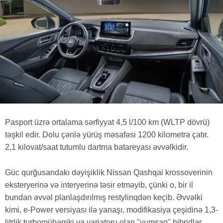
Pasport üzrə ortalama sərfiyyat 4,5 l/100 km (WLTP dövrü)
təşkil edir. Dolu çənlə yürüş məsafəsi 1200 kilometrə çatır.
2,1 kilovat/saat tutumlu dartma batareyası əvvəlkidir.
Güc qurğusandakı dəyişiklik Nissan Qashqai krossoverinin
eksteryerinə və interyerinə təsir etməyib, çünki o, bir il
bundan əvvəl planlaşdırılmış restylinqdən keçib. Əvvəlki
kimi, e-Power versiyası ilə yanaşı, modifikasiya çeşidinə 1,3-
litrlik turbomühərriki və variatoru olan "yumşaq" hibridlər