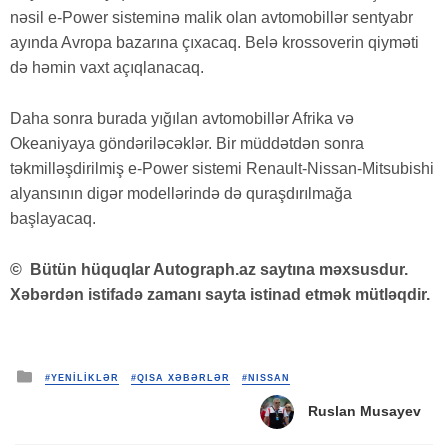
nəsil e-Power sisteminə malik olan avtomobillər sentyabr
ayında Avropa bazarına çıxacaq. Belə krossoverin qiyməti
də həmin vaxt açıqlanacaq.
Daha sonra burada yığılan avtomobillər Afrika və
Okeaniyaya göndəriləcəklər. Bir müddətdən sonra
təkmilləşdirilmiş e-Power sistemi Renault-Nissan-Mitsubishi
alyansının digər modellərində də quraşdırılmağa
başlayacaq.
©
Bütün hüquqlar Autograph.az saytına məxsusdur.
Xəbərdən istifadə zamanı sayta istinad etmək mütləqdir.
Posted
#YENİLİKLƏR
#QISA XƏBƏRLƏR
#NISSAN
in
Ruslan Musayev