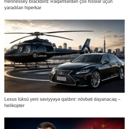
Hennessey Blackbird: Rəqəmlərdən çox hisslər üçün
yaradılan hiperkar
Lexus lüksü yeni səviyyəyə qaldırır: növbəti dayanacaq –
helikopter