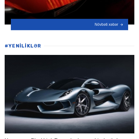
Növbəti xəbər
#YENİLİKLƏR