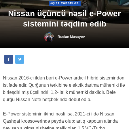
#QISA XƏBƏRLƏR
Nissan üçüncü nəsil e-Power
sistemini təqdim edib
Ruslan Musayev
Nissan 2016-cı ildən bəri e-Power ardıcıl hibrid sistemindən
istifadə edir. Qurğunun tərkibinə elektrik dartma mühərriki ilə
birləşdirilmiş üçsilindrli 1,2-litrlik mühərriki daxildir. Belə
qurğu Nissan Note hetçbekində debüt edib.
E-Power sisteminin ikinci nəsli isə, 2021-ci ildə Nissan
Qashqai krossoverində peyda olub: artıq kapotun altında
dəyişən sıxılma nisbətinə malik olan 1,5 VC-Turbo