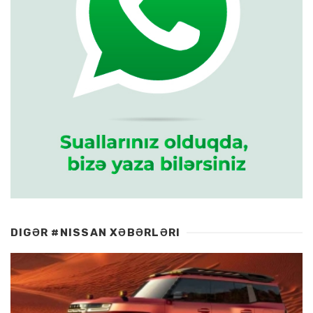
DIGƏR #NISSAN XƏBƏRLƏRI