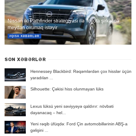
Nissan iki Pathfinder strategiyası ilə Toyota şirkətinə
meydan oxumaq istəyir
#QISA XƏBƏRLƏR
SON XƏBƏRLƏR
Hennessey Blackbird: Rəqəmlərdən çox hisslər üçün
yaradılan ...
Silhouette: Çəkisi hiss olunmayan lüks
Lexus lüksü yeni səviyyəyə qaldırır: növbəti
dayanacaq – hel...
Yeni rəqib üfüqdə: Ford Çin avtomobillərinin ABŞ-a
gəlişini ...