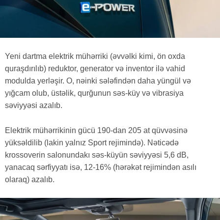
Yeni dartma elektrik mühərriki (əvvəlki kimi, ön oxda
quraşdırılıb) reduktor, generator və inventor ilə vahid
modulda yerləşir. O, nəinki sələfindən daha yüngül və
yığcam olub, üstəlik, qurğunun səs-küy və vibrasiya
səviyyəsi azalıb.
Elektrik mühərrikinin gücü 190-dan 205 at qüvvəsinə
yüksəldilib (lakin yalnız Sport rejimində). Nəticədə
krossoverin salonundakı səs-küyün səviyyəsi 5,6 dB,
yanacaq sərfiyyatı isə, 12-16% (hərəkət rejimindən asılı
olaraq) azalıb.