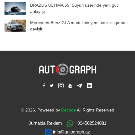
BRABUS ULTIMA 55: Suyun üzərində yeni güc
anlayışı
Mercedes-Benz GLA modelinin yeni nəsli istiqaməti
dəyişir
© 2026. Powered by
Decode
All Rights Reserved
Jurnalda Reklam
+994502524081
info@autograph.az