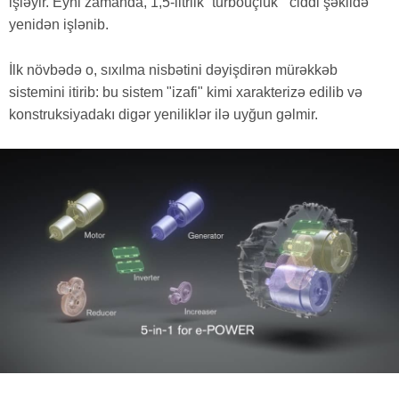
işləyir. Eyni zamanda, 1,5-litrlik “turboüçlük” ciddi şəkildə
yenidən işlənib.
İlk növbədə o, sıxılma nisbətini dəyişdirən mürəkkəb
sistemini itirib: bu sistem "izafi" kimi xarakterizə edilib və
konstruksiyadakı digər yeniliklər ilə uyğun gəlmir.