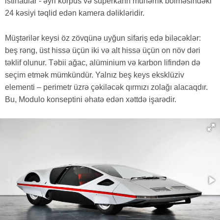
istinadlar - əyri korpus və superkarın mühərrik bölməsindəki
24 kəsiyi təqlid edən kamera dəlikləridir.
Müştərilər keysi öz zövqünə uyğun sifariş edə biləcəklər:
beş rəng, üst hissə üçün iki və alt hissə üçün on növ dəri
təklif olunur. Təbii ağac, alüminium və karbon lifindən də
seçim etmək mümkündür. Yalnız beş keys eksklüziv
elementi – perimetr üzrə çəkiləcək qırmızı zolağı alacaqdır.
Bu, Modulo konseptini əhatə edən xəttdə işarədir.