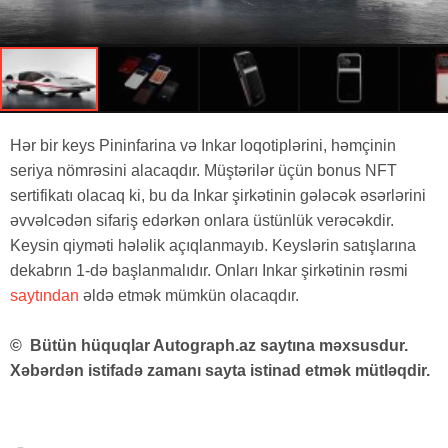
Hər bir keys Pininfarina və Inkar loqotiplərini, həmçinin
seriya nömrəsini alacaqdır. Müştərilər üçün bonus NFT
sertifikatı olacaq ki, bu da Inkar şirkətinin gələcək əsərlərini
əvvəlcədən sifariş edərkən onlara üstünlük verəcəkdir.
Keysin qiyməti hələlik açıqlanmayıb. Keyslərin satışlarına
dekabrın 1-də başlanmalıdır. Onları Inkar şirkətinin rəsmi
saytından
əldə etmək mümkün olacaqdır.
©
Bütün hüquqlar Autograph.az saytına məxsusdur.
Xəbərdən istifadə zamanı sayta istinad etmək mütləqdir.