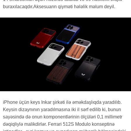
buraxılacaqdır.Aksesuarın qiyməti hələlik məlum deyil.
iPhone üçün keys Inkar şirkəti ilə əməkdaşlıqda yaradılıb.
Keysin dizaynının yaradılmasına iki il sərf edilib ki, bunun
sayəsində də onun komponentlərinin ölçüləri 0,1 millimetr
dəqiqliylə malikdirlər. Ferrari 512S Modulo konseptinə