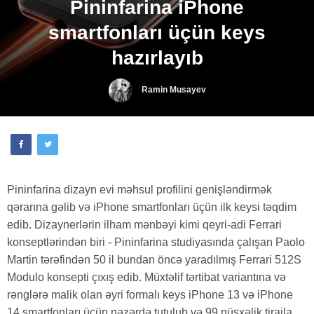
Pininfarina iPhone
smartfonları üçün keys
hazırlayıb
Ramin Musayev
Pininfarina dizayn evi məhsul profilini genişləndirmək
qərarına gəlib və iPhone smartfonları üçün ilk keysi təqdim
edib. Dizaynerlərin ilham mənbəyi kimi qeyri-adi Ferrari
konseptlərindən biri - Pininfarina studiyasında çalışan Paolo
Martin tərəfindən 50 il bundan öncə yaradılmış Ferrari 512S
Modulo konsepti çıxış edib. Müxtəlif tərtibat variantına və
rənglərə malik olan əyri formalı keys iPhone 13 və iPhone
14 smartfonları üçün nəzərdə tutulub və 99 nüsxəlik tirajla