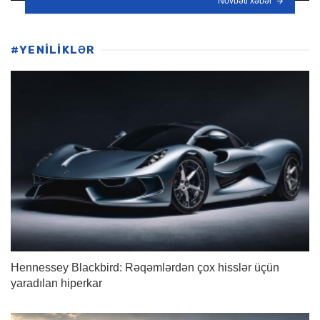
Növbəti xəbər
#YENİLİKLƏR
Hennessey Blackbird: Rəqəmlərdən çox hisslər üçün
yaradılan hiperkar