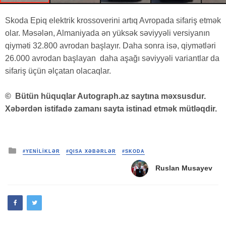
Skoda Epiq elektrik krossoverini artıq Avropada sifariş etmək
olar. Məsələn, Almaniyada ən yüksək səviyyəli versiyanın
qiyməti 32.800 avrodan başlayır. Daha sonra isə, qiymətləri
26.000 avrodan başlayan daha aşağı səviyyəli variantlar da
sifariş üçün əlçatan olacaqlar.
©
Bütün hüquqlar Autograph.az saytına məxsusdur.
Xəbərdən istifadə zamanı sayta istinad etmək mütləqdir.
Posted
#YENİLİKLƏR
#QISA XƏBƏRLƏR
#SKODA
in
Ruslan Musayev