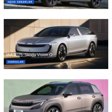
#QISA XƏBƏRLƏR
IAA 2025: Skoda Vision O
#SƏRGILƏR