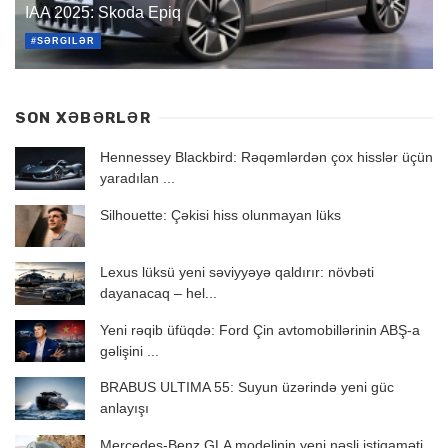
IAA 2025: Skoda Epiq
#SƏRGILƏR
SON XƏBƏRLƏR
Hennessey Blackbird: Rəqəmlərdən çox hisslər üçün
yaradılan ...
Silhouette: Çəkisi hiss olunmayan lüks
Lexus lüksü yeni səviyyəyə qaldırır: növbəti
dayanacaq – hel...
Yeni rəqib üfüqdə: Ford Çin avtomobillərinin ABŞ-a
gəlişini ...
BRABUS ULTIMA 55: Suyun üzərində yeni güc
anlayışı
Mercedes-Benz GLA modelinin yeni nəsli istiqaməti