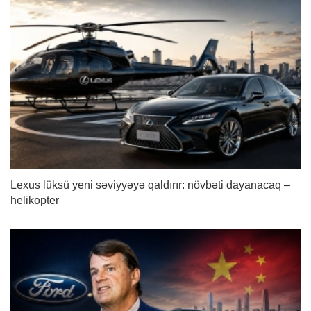
Lexus lüksü yeni səviyyəyə qaldırır: növbəti dayanacaq –
helikopter