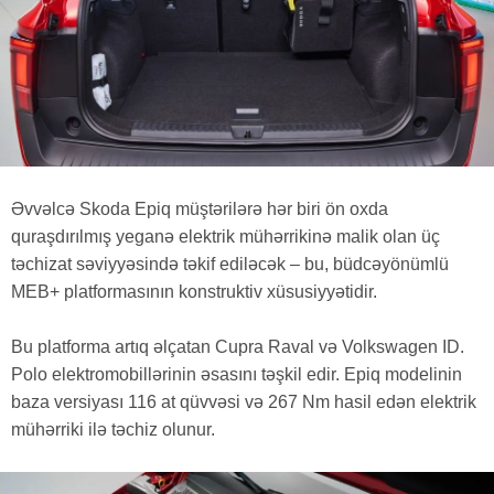
Əvvəlcə Skoda Epiq müştərilərə hər biri ön oxda
quraşdırılmış yeganə elektrik mühərrikinə malik olan üç
təchizat səviyyəsində təkif ediləcək – bu, büdcəyönümlü
MEB+ platformasının konstruktiv xüsusiyyətidir.
Bu platforma artıq əlçatan Cupra Raval və Volkswagen ID.
Polo elektromobillərinin əsasını təşkil edir. Epiq modelinin
baza versiyası 116 at qüvvəsi və 267 Nm hasil edən elektrik
mühərriki ilə təchiz olunur.