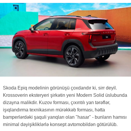
Skoda Epiq modelinin görünüşü çoxdandır ki, sirr deyil.
Krossoverin eksteryeri şirkətin yeni Modern Solid üslubunda
dizayna malikdir. Kuzov forması, çıxıntılı yan tərəflər,
işıqlandırma texnikasının mürəkkəb forması, hətta
bamperlərdəki şaquli yarıqları olan "hasar" - bunların hamısı
minimal dəyişikliklərlə konsept avtomobildən götürülüb.