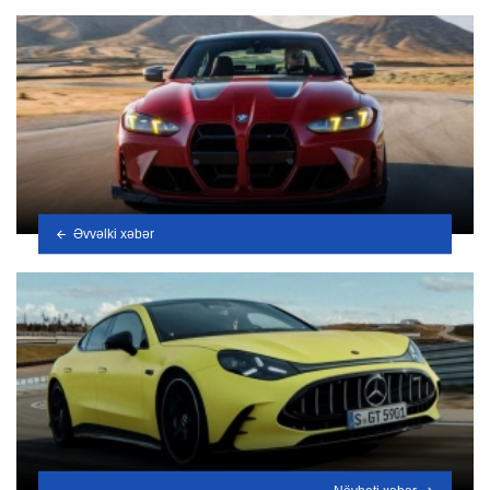
Əvvəlki xəbər