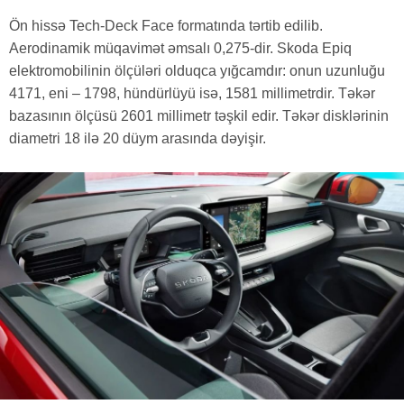
Ön hissə Tech-Deck Face formatında tərtib edilib.
Aerodinamik müqavimət əmsalı 0,275-dir. Skoda Epiq
elektromobilinin ölçüləri olduqca yığcamdır: onun uzunluğu
4171, eni – 1798, hündürlüyü isə, 1581 millimetrdir. Təkər
bazasının ölçüsü 2601 millimetr təşkil edir. Təkər disklərinin
diametri 18 ilə 20 düym arasında dəyişir.