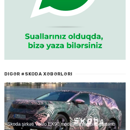
DIGƏR #SKODA XƏBƏRLƏRI
Skoda şirkəti Volvo EX90 modelinin rəqibini göstərib