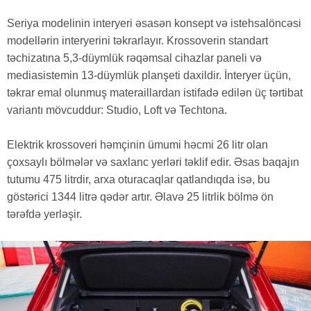
Seriya modelinin interyeri əsasən konsept və istehsalöncəsi
modellərin interyerini təkrarlayır. Krossoverin standart
təchizatına 5,3-düymlük rəqəmsal cihazlar paneli və
mediasistemin 13-düymlük planşeti daxildir. İnteryer üçün,
təkrar emal olunmuş materaillardan istifadə edilən üç tərtibat
variantı mövcuddur: Studio, Loft və Techtona.
Elektrik krossoveri həmçinin ümumi həcmi 26 litr olan
çoxsaylı bölmələr və saxlanc yerləri təklif edir. Əsas baqajın
tutumu 475 litrdir, arxa oturacaqlar qatlandıqda isə, bu
göstərici 1344 litrə qədər artır. Əlavə 25 litrlik bölmə ön
tərəfdə yerləşir.