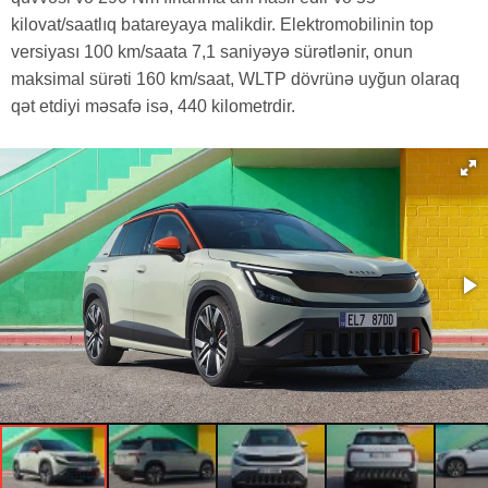
kilovat/saatlıq batareyaya malikdir. Elektromobilinin top
versiyası 100 km/saata 7,1 saniyəyə sürətlənir, onun
maksimal sürəti 160 km/saat, WLTP dövrünə uyğun olaraq
qət etdiyi məsafə isə, 440 kilometrdir.