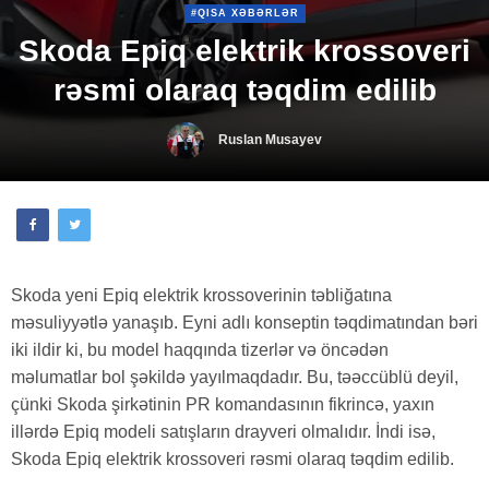
#QISA XƏBƏRLƏR
Skoda Epiq elektrik krossoveri
rəsmi olaraq təqdim edilib
Ruslan Musayev
Skoda yeni Epiq elektrik krossoverinin təbliğatına
məsuliyyətlə yanaşıb. Eyni adlı konseptin təqdimatından bəri
iki ildir ki, bu model haqqında tizerlər və öncədən
məlumatlar bol şəkildə yayılmaqdadır. Bu, təəccüblü deyil,
çünki Skoda şirkətinin PR komandasının fikrincə, yaxın
illərdə Epiq modeli satışların drayveri olmalıdır. İndi isə,
Skoda Epiq elektrik krossoveri rəsmi olaraq təqdim edilib.