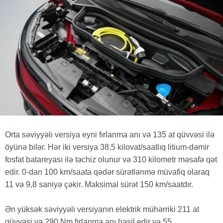
Orta səviyyəli versiya eyni fırlanma anı və 135 at qüvvəsi ilə
öyünə bilər. Hər iki versiya 38,5 kilovat/saatlıq litium-dəmir
fosfat batareyası ilə təchiz olunur və 310 kilometr məsafə qət
edir. 0-dan 100 km/saata qədər sürətlənmə müvafiq olaraq
11 və 9,8 saniyə çəkir. Maksimal sürət 150 km/saatdır.
Ən yüksək səviyyəli versiyanın elektrik mühərriki 211 at
qüvvəsi və 290 Nm fırlanma anı hasil edir və 55