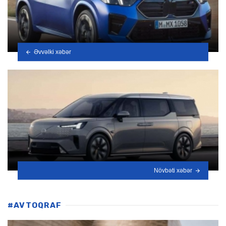
Əvvəlki xəbər
Növbəti xəbər
#AVTOQRAF