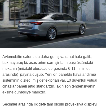
Avtomobilin salonu da daha geniş və rahat hala gəlib,
baxmayaraq ki, əsas artım sərnişinlərin başı üstündəki
məkanın (müxtəlif oturacaq cərgəsində 6-11 millimetr
arasında) payına düşüb. Yeni ön paneldə havalandırma
sisteminin gizlədilmiş deflektorları var, 10 düymlük virtual
cihazlar paneli artıq standartdır, lakin son tendensiyanın
əksinə günəşliyə malikdir.
Seçimlər arasında ilk dəfə tam ölçülü proyeksiya displeyi