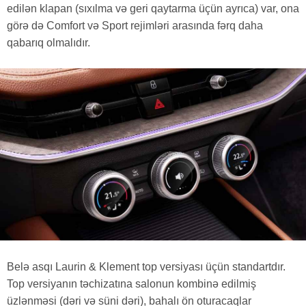
edilən klapan (sıxılma və geri qaytarma üçün ayrıca) var, ona
görə də Comfort və Sport rejimləri arasında fərq daha
qabarıq olmalıdır.
Belə asqı Laurin & Klement top versiyası üçün standartdır.
Top versiyanın təchizatına salonun kombinə edilmiş
üzlənməsi (dəri və süni dəri), bahalı ön oturacaqlar