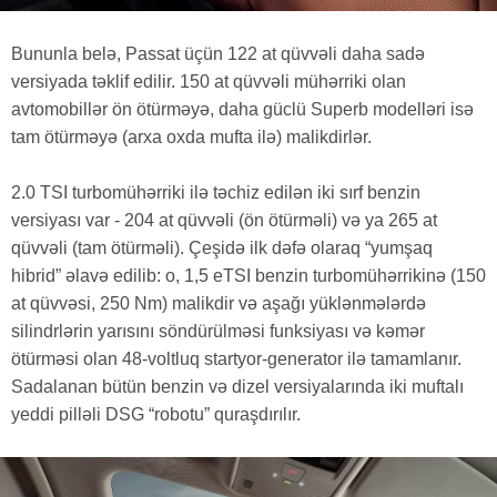
Bununla belə, Passat üçün 122 at qüvvəli daha sadə
versiyada təklif edilir. 150 at qüvvəli mühərriki olan
avtomobillər ön ötürməyə, daha güclü Superb modelləri isə
tam ötürməyə (arxa oxda mufta ilə) malikdirlər.
2.0 TSI turbomühərriki ilə təchiz edilən iki sırf benzin
versiyası var - 204 at qüvvəli (ön ötürməli) və ya 265 at
qüvvəli (tam ötürməli). Çeşidə ilk dəfə olaraq “yumşaq
hibrid” əlavə edilib: o, 1,5 eTSI benzin turbomühərrikinə (150
at qüvvəsi, 250 Nm) malikdir və aşağı yüklənmələrdə
silindrlərin yarısını söndürülməsi funksiyası və kəmər
ötürməsi olan 48-voltluq startyor-generator ilə tamamlanır.
Sadalanan bütün benzin və dizel versiyalarında iki muftalı
yeddi pilləli DSG “robotu” quraşdırılır.