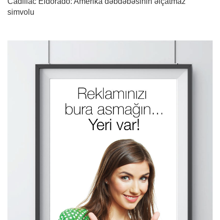
Cadillac Eldorado: Amerika dəbdəbəsinin əlçatmaz
simvolu