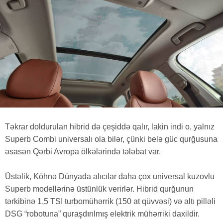
Təkrar doldurulan hibrid də çeşiddə qalır, lakin indi o, yalnız
Superb Combi universalı ola bilər, çünki belə güc qurğusuna
əsasən Qərbi Avropa ölkələrində tələbat var.
Üstəlik, Köhnə Dünyada alıcılar daha çox universal kuzovlu
Superb modellərinə üstünlük verirlər. Hibrid qurğunun
tərkibinə 1,5 TSI turbomühərrik (150 at qüvvəsi) və altı pilləli
DSG “robotuna” quraşdırılmış elektrik mühərriki daxildir.