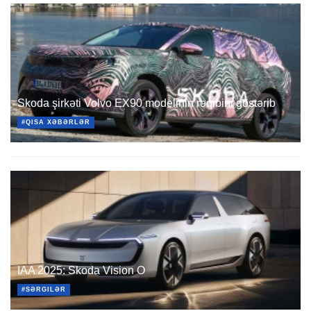
Skoda şirkəti Volvo EX90 modelinin rəqibini göstərib
#QISA XƏBƏRLƏR
IAA 2025: Skoda Vision O
#SƏRGILƏR