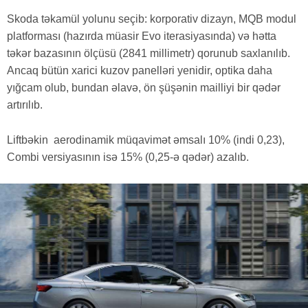
Skoda təkamül yolunu seçib: korporativ dizayn, MQB modul
platforması (hazırda müasir Evo iterasiyasında) və hətta
təkər bazasının ölçüsü (2841 millimetr) qorunub saxlanılıb.
Ancaq bütün xarici kuzov panelləri yenidir, optika daha
yığcam olub, bundan əlavə, ön şüşənin mailliyi bir qədər
artırılıb.
Liftbəkin aerodinamik müqavimət əmsalı 10% (indi 0,23),
Combi versiyasının isə 15% (0,25-ə qədər) azalıb.