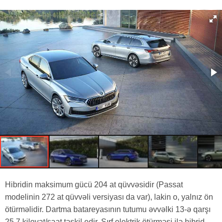
Hibridin maksimum gücü 204 at qüvvəsidir (Passat
modelinin 272 at qüvvəli versiyası da var), lakin o, yalnız ön
ötürməlidir. Dartma batareyasının tutumu əvvəlki 13-ə qarşı
25,7 kilovat/saat təşkil edir. Sırf elektrik ötürməsi ilə hibrid