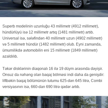
Superb modelinin uzunluğu 43 millimetr (4912 millimetr),
hündürlüyü isə 12 millimetr artıq (1481 millimetr) artıb.
Universal isə, sələfindən 40 millimetr uzun (4902 millimetr)
və 5 millimetr hündür (1482 millimetr) olub. Eyni zamanda,
ümumilikdə avtomobilin eni 15 millimetr (1849 millimetr)
azaldılıb.
Təkər disklərinin diaqonalı 16 ilə 19 düym arasında dəyişir.
Onsuz da nəhəng olan baqaj bölməsi indi daha da genişdir:
liftbəkin baqaj bölümünün tutumu 625-dən 645 litrə, Combi
versiyasının isə, 660-dan 690 litrə qədər artıb.