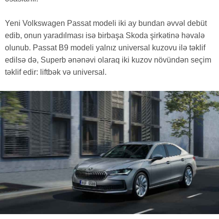
Yeni Volkswagen Passat modeli iki ay bundan əvvəl debüt
edib, onun yaradılması isə birbaşa Skoda şirkətinə həvalə
olunub. Passat B9 modeli yalnız universal kuzovu ilə təklif
edilsə də, Superb ənənəvi olaraq iki kuzov növündən seçim
təklif edir: liftbək və universal.