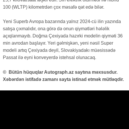
100 (WLTP) kilometrdən çox məsafə qət edə bilər.
Yeni Superb Avropa bazarında yalnız 2024-cü ilin yazında
satışa çıxmalıdır, ona görə də onun qiymətləri hələlik
açıqlanmayıb. Doğma Çexiyada hazırki modelin qiyməti 36
min avrodan başlayır. Yeri gəlmişkən, yeni nəsil Super
modeli artıq Çexiyada deyil, Slovakiyadakı müəsissədə
Passat ilə eyni konveyerdə istehsal olunacaq.
©
Bütün hüquqlar Autograph.az saytına məxsusdur.
Xəbərdən istifadə zamanı sayta istinad etmək mütləqdir.