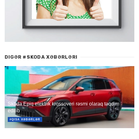
DIGƏR #SKODA XƏBƏRLƏRI
Skoda Epiq elektrik krossoveri rəsmi olaraq təqdim
edilib
#QISA XƏBƏRLƏR