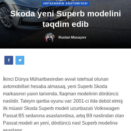
#ƏFSANƏNIN ANATOMIYASI
Skoda yeni Superb modelini
təqdim edib
Ruslan Musayev
İkinci Dünya Müharibəsindən əvvəl istehsal olunan
avtomobilləri hesaba almasaq, yeni Superb Skoda
markasının yaxın tarixində, flaqman modelinin dördüncü
nəslidir. Taleyin qəribə oyunu var: 2001-ci ildə debüt etmiş
ilk müasir Skoda Superb modeli uzunbazalı Volkswagen
Passat B5 sedanına əsaslanırdısa, artıq B9 nəslindən olan
Passat modeli ən yeni, dördüncü nəsl Superb modelinə
əsaslanır.