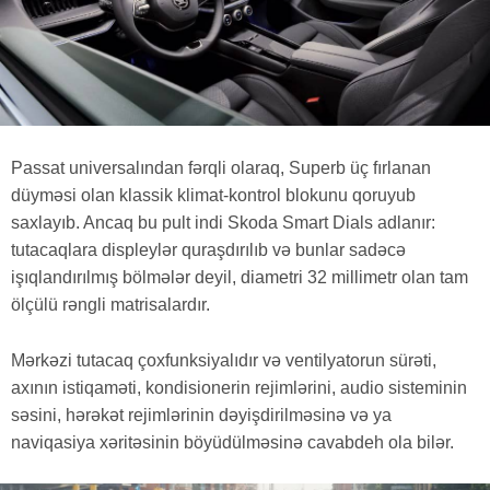
Passat universalından fərqli olaraq, Superb üç fırlanan
düyməsi olan klassik klimat-kontrol blokunu qoruyub
saxlayıb. Ancaq bu pult indi Skoda Smart Dials adlanır:
tutacaqlara displeylər quraşdırılıb və bunlar sadəcə
işıqlandırılmış bölmələr deyil, diametri 32 millimetr olan tam
ölçülü rəngli matrisalardır.
Mərkəzi tutacaq çoxfunksiyalıdır və ventilyatorun sürəti,
axının istiqaməti, kondisionerin rejimlərini, audio sisteminin
səsini, hərəkət rejimlərinin dəyişdirilməsinə və ya
naviqasiya xəritəsinin böyüdülməsinə cavabdeh ola bilər.