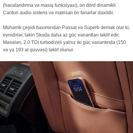
(havalandırma və masaj funksiyası), on dörd dinamikli
Canton audio sistemi və matrisalı ön fənərlər daxildir.
Mühərrik çeşidi baxımından Passat və Superb demək olar ki,
eynidirlər, lakin Skoda daha az güc variantları təklif edir.
Məsələn, 2.0 TDI turbodizeli yalnız iki güc variantında (150
və ya 193 at qüvvəsi) təklif olunur.