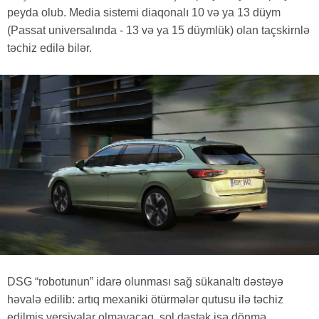
peyda olub. Media sistemi diaqonalı 10 və ya 13 düym
(Passat universalında - 13 və ya 15 düymlük) olan taçskirnlə
təchiz edilə bilər.
DSG “robotunun” idarə olunması sağ sükanaltı dəstəyə
həvalə edilib: artıq mexaniki ötürmələr qutusu ilə təchiz
edilmiş versiyalar olmayacaq, sol dəstək isə dönmə