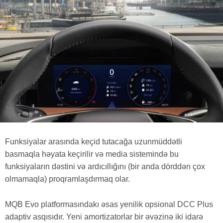
Funksiyalar arasında keçid tutacağa uzunmüddətli
basmaqla həyata keçirilir və media sistemində bu
funksiyaların dəstini və ardıcıllığını (bir anda dörddən çox
olmamaqla) proqramlaşdırmaq olar.
MQB Evo platformasındakı əsas yenilik opsional DCC Plus
adaptiv asqısıdır. Yeni amortizatorlar bir əvəzinə iki idarə