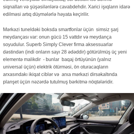
siqnalları və şüşəsilənlərə cavabdehdir. Xarici işıqların idarə
edilməsi artıq düymələrlə həyata keçirilir.
Mərkəzi tuneldəki boksda smartfonlar üçün simsiz şarj
meydançası var: onun gücü 15 vattdır və meydança
soyudulur. Superb Simply Clever firma aksessuarlar
dəstindən (indi onların sayı 28 ədəddir) götürülmüş üç yeni
elementə malikdir - bunlar baqaj örtüyünün (yalnız
universal üçün) elektrik ötürməsi, ön oturacaqların
arxasındakı ikiqat ciblər və arxa mərkəzi dirsəkaltında
planşet üçün nəzərdə tutulmuş bərkitmə nöqtələridir.