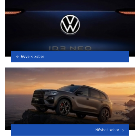
Əvvəlki xəbər
Növbəti xəbər