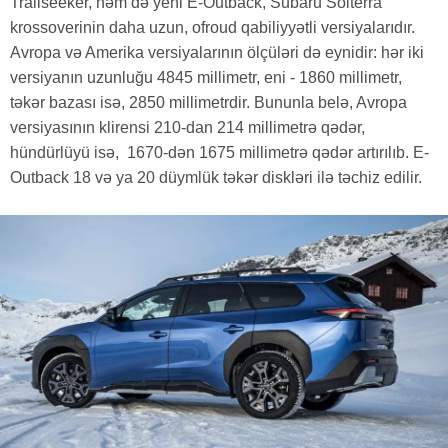
Trailseeker, həm də yeni E-Outback, Subaru Solterra
krossoverinin daha uzun, ofroud qabiliyyətli versiyalarıdır.
Avropa və Amerika versiyalarının ölçüləri də eynidir: hər iki
versiyanın uzunluğu 4845 millimetr, eni - 1860 millimetr,
təkər bazası isə, 2850 millimetrdir. Bununla belə, Avropa
versiyasının klirensi 210-dan 214 millimetrə qədər,
hündürlüyü isə, 1670-dən 1675 millimetrə qədər artırılıb. E-
Outback 18 və ya 20 düymlük təkər diskləri ilə təchiz edilir.