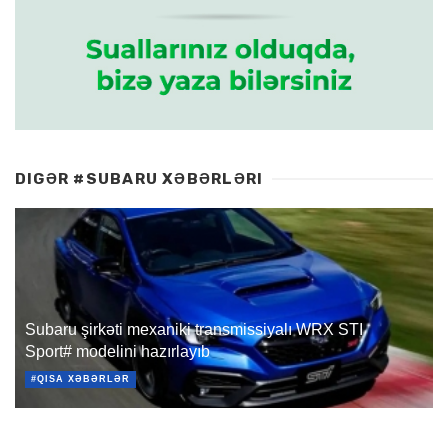
DIGƏR #SUBARU XƏBƏRLƏRI
Subaru şirkəti mexaniki transmissiyalı WRX STI
Sport# modelini hazırlayıb
#QISA XƏBƏRLƏR