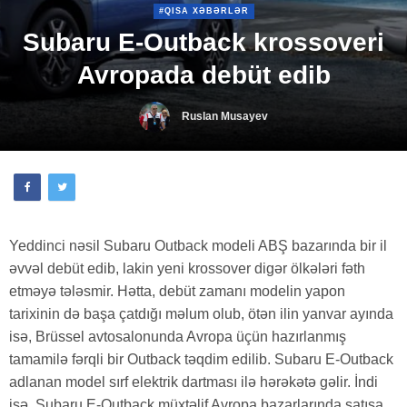
#QISA XƏBƏRLƏR
Subaru E-Outback krossoveri
Avropada debüt edib
Ruslan Musayev
Yeddinci nəsil Subaru Outback modeli ABŞ bazarında bir il
əvvəl debüt edib, lakin yeni krossover digər ölkələri fəth
etməyə tələsmir. Hətta, debüt zamanı modelin yapon
tarixinin də başa çatdığı məlum olub, ötən ilin yanvar ayında
isə, Brüssel avtosalonunda Avropa üçün hazırlanmış
tamamilə fərqli bir Outback təqdim edilib. Subaru E-Outback
adlanan model sırf elektrik dartması ilə hərəkətə gəlir. İndi
isə, Subaru E-Outback müxtəlif Avropa bazarlarında satışa