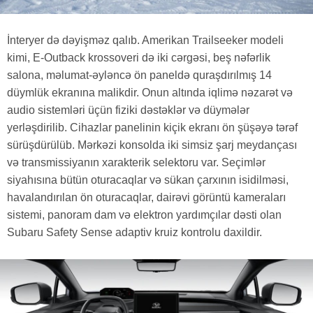
İnteryer də dəyişməz qalıb. Amerikan Trailseeker modeli
kimi, E-Outback krossoveri də iki cərgəsi, beş nəfərlik
salona, məlumat-əyləncə ön paneldə quraşdırılmış 14
düymlük ekranına malikdir. Onun altında iqlimə nəzarət və
audio sistemləri üçün fiziki dəstəklər və düymələr
yerləşdirilib. Cihazlar panelinin kiçik ekranı ön şüşəyə tərəf
sürüşdürülüb. Mərkəzi konsolda iki simsiz şarj meydançası
və transmissiyanın xarakterik selektoru var. Seçimlər
siyahısına bütün oturacaqlar və sükan çarxının isidilməsi,
havalandırılan ön oturacaqlar, dairəvi görüntü kameraları
sistemi, panoram dam və elektron yardımçılar dəsti olan
Subaru Safety Sense adaptiv kruiz kontrolu daxildir.