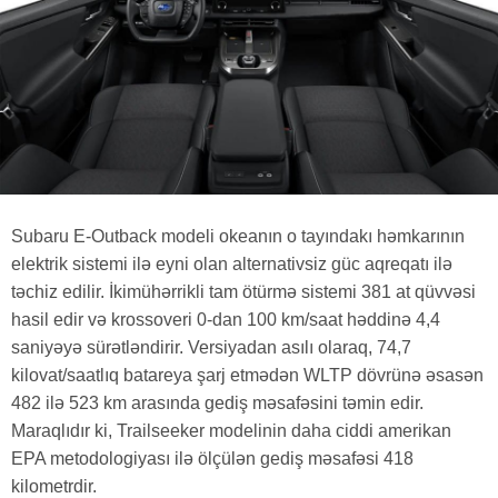
Subaru E-Outback modeli okeanın o tayındakı həmkarının
elektrik sistemi ilə eyni olan alternativsiz güc aqreqatı ilə
təchiz edilir. İkimühərrikli tam ötürmə sistemi 381 at qüvvəsi
hasil edir və krossoveri 0-dan 100 km/saat həddinə 4,4
saniyəyə sürətləndirir. Versiyadan asılı olaraq, 74,7
kilovat/saatlıq batareya şarj etmədən WLTP dövrünə əsasən
482 ilə 523 km arasında gediş məsafəsini təmin edir.
Maraqlıdır ki, Trailseeker modelinin daha ciddi amerikan
EPA metodologiyası ilə ölçülən gediş məsafəsi 418
kilometrdir.