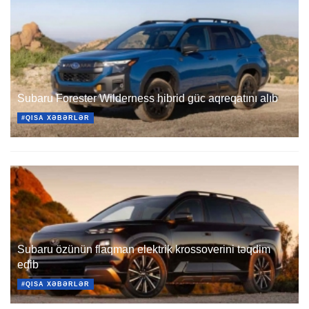
Subaru Forester Wilderness hibrid güc aqreqatını alıb
#QISA XƏBƏRLƏR
Subaru özünün flaqman elektrik krossoverini təqdim
edib
#QISA XƏBƏRLƏR