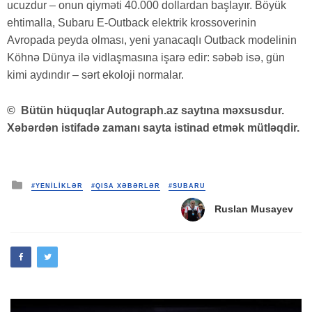
ucuzdur – onun qiyməti 40.000 dollardan başlayır. Böyük
ehtimalla, Subaru E-Outback elektrik krossoverinin
Avropada peyda olması, yeni yanacaqlı Outback modelinin
Köhnə Dünya ilə vidlaşmasına işarə edir: səbəb isə, gün
kimi aydındır – sərt ekoloji normalar.
©
Bütün hüquqlar Autograph.az saytına məxsusdur.
Xəbərdən istifadə zamanı sayta istinad etmək mütləqdir.
Posted
#YENİLİKLƏR
#QISA XƏBƏRLƏR
#SUBARU
in
Ruslan Musayev