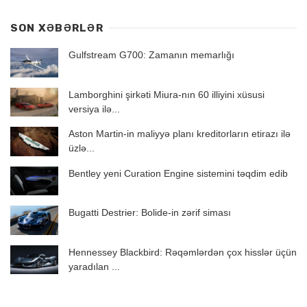
SON XƏBƏRLƏR
Gulfstream G700: Zamanın memarlığı
Lamborghini şirkəti Miura-nın 60 illiyini xüsusi
versiya ilə...
Aston Martin-in maliyyə planı kreditorların etirazı ilə
üzlə...
Bentley yeni Curation Engine sistemini təqdim edib
Bugatti Destrier: Bolide-in zərif siması
Hennessey Blackbird: Rəqəmlərdən çox hisslər üçün
yaradılan ...