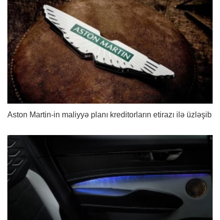
Aston Martin-in maliyyə planı kreditorların etirazı ilə üzləşib