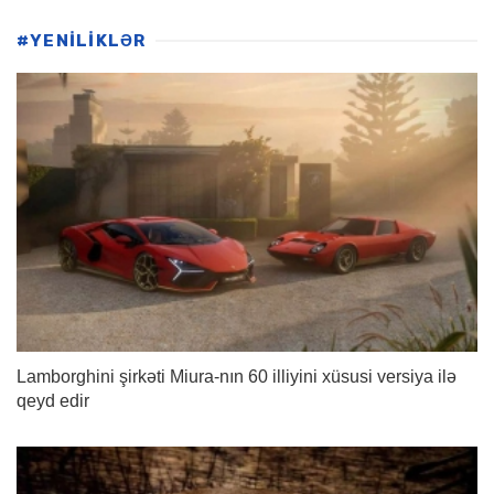
#YENİLİKLƏR
Lamborghini şirkəti Miura-nın 60 illiyini xüsusi versiya ilə
qeyd edir