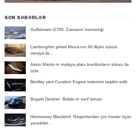
SON XƏBƏRLƏR
Gulfstream G700: Zamanın memarlığı
Lamborghini şirkəti Miura-nın 60 illiyini xüsusi
versiya ilə...
Aston Martin-in maliyyə planı kreditorların etirazı ilə
üzlə...
Bentley yeni Curation Engine sistemini təqdim edib
Bugatti Destrier: Bolide-in zərif siması
Hennessey Blackbird: Rəqəmlərdən çox hisslər üçün
yaradılan ...