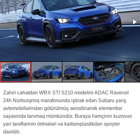
Zahiri cəhətdən WRX STI S210 modelini ADAC Ravenol
24h Nürburqrinq marafonunda iştirak edən Subaru yarış
avtomobillərindən götürülmüş aerodinamik elementlər
sayəsində tanımaq mümkündür. Buraya həmçinin kuzovun
yan tərəflərinin örtmələri və karbonplastikdən spoyler
daxildir.