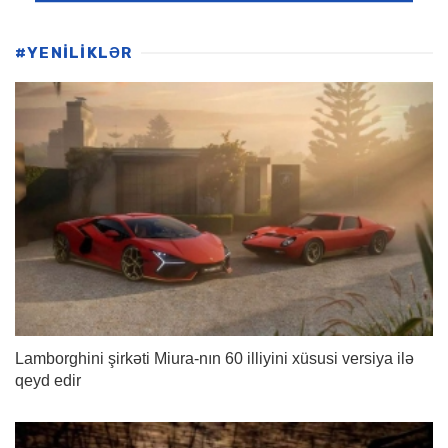
#YENİLİKLƏR
Lamborghini şirkəti Miura-nın 60 illiyini xüsusi versiya ilə
qeyd edir