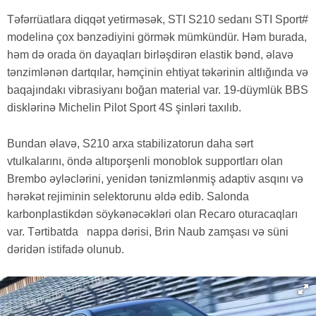
Təfərrüatlara diqqət yetirməsək, STI S210 sedanı STI Sport#
modelinə çox bənzədiyini görmək mümkündür. Həm burada,
həm də orada ön dayaqları birləşdirən elastik bənd, əlavə
tənzimlənən dartqılar, həmçinin ehtiyat təkərinin altlığında və
baqajındakı vibrasiyanı boğan material var. 19-düymlük BBS
disklərinə Michelin Pilot Sport 4S şinləri taxılıb.
Bundan əlavə, S210 arxa stabilizatorun daha sərt
vtulkalarını, öndə altıporşenli monoblok supportları olan
Brembo əyləclərini, yenidən tənizmlənmiş adaptiv asqını və
hərəkət rejiminin selektorunu əldə edib. Salonda
karbonplastikdən söykənəcəkləri olan Recaro oturacaqları
var. Tərtibatda nappa dərisi, Brin Naub zamşası və süni
dəridən istifadə olunub.