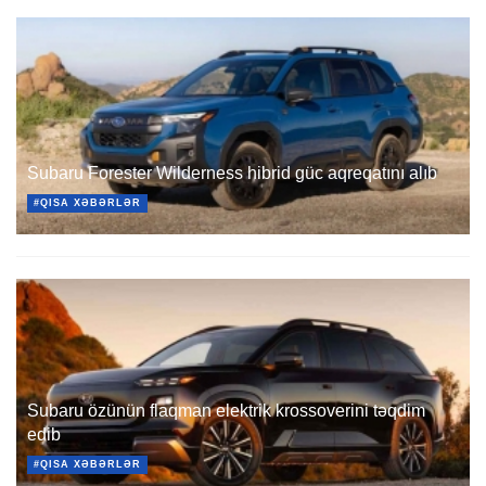
Subaru Forester Wilderness hibrid güc aqreqatını alıb
#QISA XƏBƏRLƏR
Subaru özünün flaqman elektrik krossoverini təqdim
edib
#QISA XƏBƏRLƏR