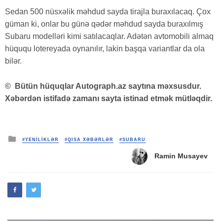
Sedan 500 nüsxəlik məhdud sayda tirajla buraxılacaq. Çox
güman ki, onlar bu günə qədər məhdud sayda buraxılmış
Subaru modelləri kimi satılacaqlar. Adətən avtomobili almaq
hüququ lotereyada oynanılır, lakin başqa variantlar da ola
bilər.
©
Bütün hüquqlar Autograph.az saytına məxsusdur.
Xəbərdən istifadə zamanı sayta istinad etmək mütləqdir.
Posted
#YENİLİKLƏR
#QISA XƏBƏRLƏR
#SUBARU
in
Ramin Musayev