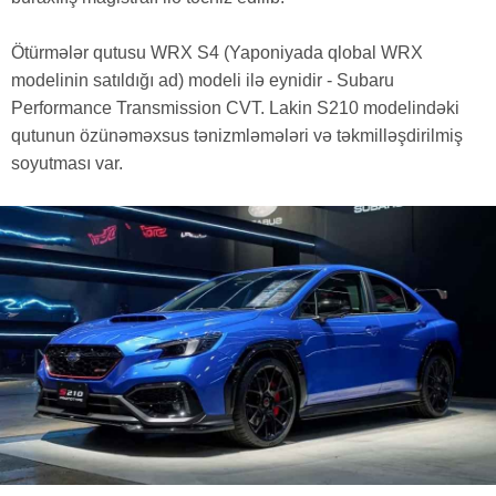
Ötürmələr qutusu WRX S4 (Yaponiyada qlobal WRX
modelinin satıldığı ad) modeli ilə eynidir - Subaru
Performance Transmission CVT. Lakin S210 modelindəki
qutunun özünəməxsus tənizmləmələri və təkmilləşdirilmiş
soyutması var.