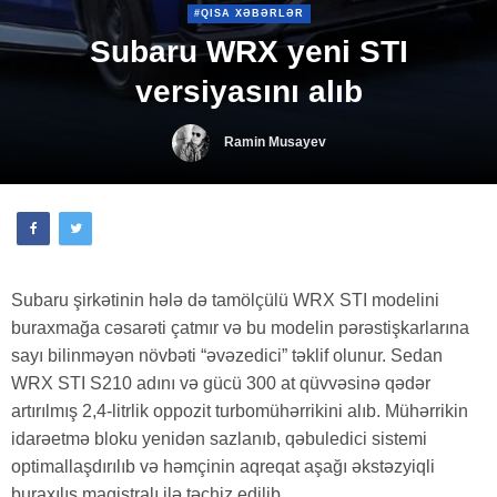
#QISA XƏBƏRLƏR
Subaru WRX yeni STI
versiyasını alıb
Ramin Musayev
Subaru şirkətinin hələ də tamölçülü WRX STI modelini
buraxmağa cəsarəti çatmır və bu modelin pərəstişkarlarına
sayı bilinməyən növbəti “əvəzedici” təklif olunur. Sedan
WRX STI S210 adını və gücü 300 at qüvvəsinə qədər
artırılmış 2,4-litrlik oppozit turbomühərrikini alıb. Mühərrikin
idarəetmə bloku yenidən sazlanıb, qəbuledici sistemi
optimallaşdırılıb və həmçinin aqreqat aşağı əkstəzyiqli
buraxılış magistralı ilə təchiz edilib.