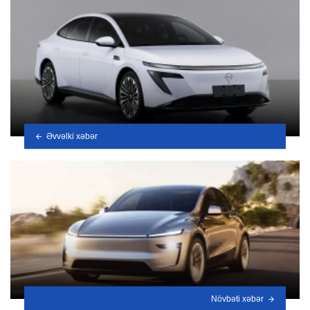
Əvvəlki xəbər
Növbəti xəbər