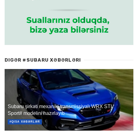
DIGƏR #SUBARU XƏBƏRLƏRI
Subaru şirkəti mexaniki transmissiyalı WRX STI
Sport# modelini hazırlayıb
#QISA XƏBƏRLƏR