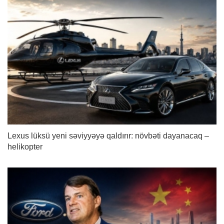
Lexus lüksü yeni səviyyəyə qaldırır: növbəti dayanacaq –
helikopter