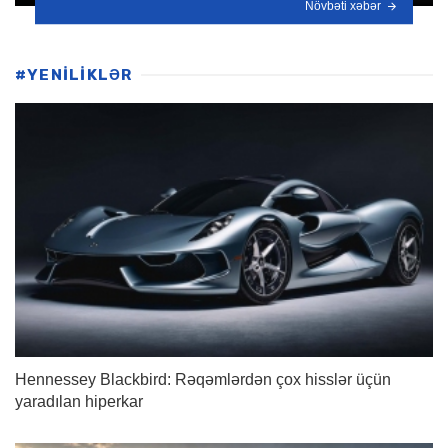
Növbəti xəbər
#YENİLİKLƏR
Hennessey Blackbird: Rəqəmlərdən çox hisslər üçün
yaradılan hiperkar