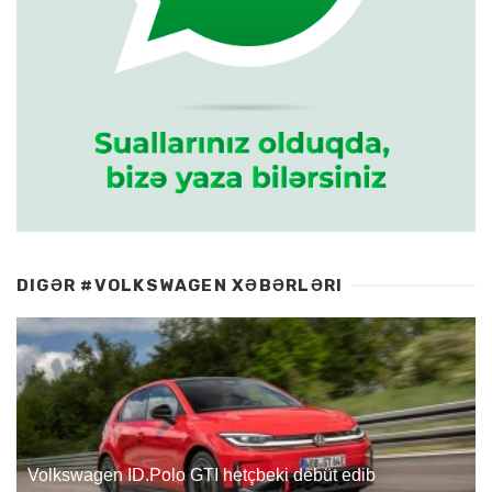
DIGƏR #VOLKSWAGEN XƏBƏRLƏRI
Volkswagen ID.Polo GTI hetçbeki debüt edib