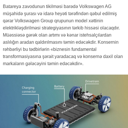
Batareya zavodunun tikilməsi barədə Volkswagen AG
müşahidə şurası və idarə heyəti tərəfindən qəbul edilmiş
qərar Volkswagen Group qrupunun model xəttinin
elektrikləşdirilməsi strategiyasının tərkib hissəsi olacaqdır.
Müəssiəsə gərək olan artımı və kənar istehsalçılardan
aslılığın aradan qaldırılmasını təmin edəcəkdir. Konsernin
rəhbərliyi bu tədbirlərin «biznesin fundamental
transformasiyasına şərait yaradacaq və konsernə daxil olan
markaların gələcəyini təmin edəcəkdir».