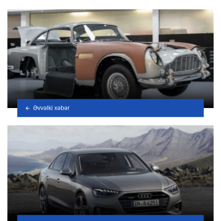
Əvvəlki xəbər