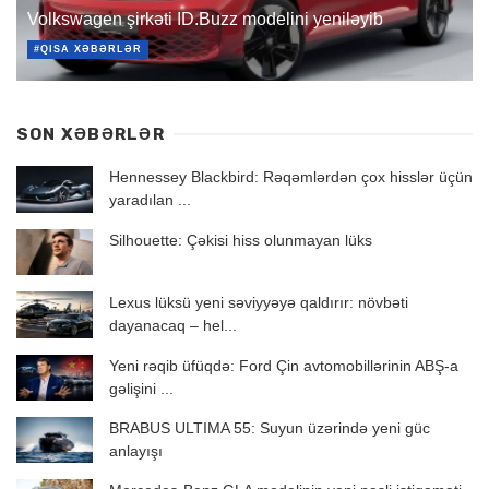
Volkswagen şirkəti ID.Buzz modelini yeniləyib
#QISA XƏBƏRLƏR
SON XƏBƏRLƏR
Hennessey Blackbird: Rəqəmlərdən çox hisslər üçün
yaradılan ...
Silhouette: Çəkisi hiss olunmayan lüks
Lexus lüksü yeni səviyyəyə qaldırır: növbəti
dayanacaq – hel...
Yeni rəqib üfüqdə: Ford Çin avtomobillərinin ABŞ-a
gəlişini ...
BRABUS ULTIMA 55: Suyun üzərində yeni güc
anlayışı