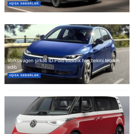
#QISA XƏBƏRLƏR
Volkswagen şirkəti ID.Polo elektrik hetçbekini təqdim
edib
#QISA XƏBƏRLƏR