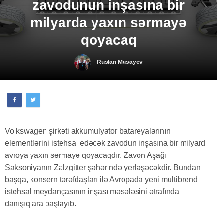
zavodunun inşasına bir
milyarda yaxın sərmayə
qoyacaq
Ruslan Musayev
Volkswagen şirkəti akkumulyator batareyalarının
elementlərini istehsal edəcək zavodun inşasına bir milyard
avroya yaxın sərmayə qoyacaqdır. Zavon Aşağı
Saksoniyanın Zalzgitter şəhərində yerləşəcəkdir. Bundan
başqa, konsern tərəfdaşları ilə Avropada yeni multibrend
istehsal meydançasının inşası məsələsini ətrafında
danışıqlara başlayıb.