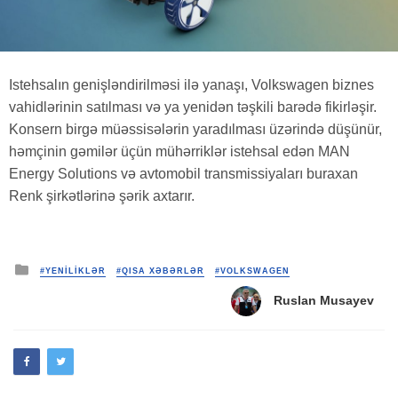
Istehsalın genişləndirilməsi ilə yanaşı, Volkswagen biznes
vahidlərinin satılması və ya yenidən təşkili barədə fikirləşir.
Konsern birgə müəssisələrin yaradılması üzərində düşünür,
həmçinin gəmilər üçün mühərriklər istehsal edən MAN
Energy Solutions və avtomobil transmissiyaları buraxan
Renk şirkətlərinə şərik axtarır.
Posted
#YENİLİKLƏR
#QISA XƏBƏRLƏR
#VOLKSWAGEN
in
Ruslan Musayev