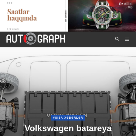
#QISA XƏBƏRLƏR
Volkswagen batareya