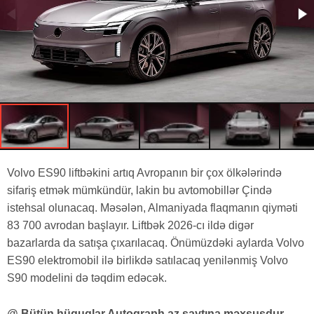
Volvo ES90 liftbəkini artıq Avropanın bir çox ölkələrində
sifariş etmək mümkündür, lakin bu avtomobillər Çində
istehsal olunacaq. Məsələn, Almaniyada flaqmanın qiyməti
83 700 avrodan başlayır. Liftbək 2026-cı ildə digər
bazarlarda da satışa çıxarılacaq. Önümüzdəki aylarda Volvo
ES90 elektromobil ilə birlikdə satılacaq yenilənmiş Volvo
S90 modelini də təqdim edəcək.
@ Bütün hüquqlar Autograph.az saytına məxsusdur.