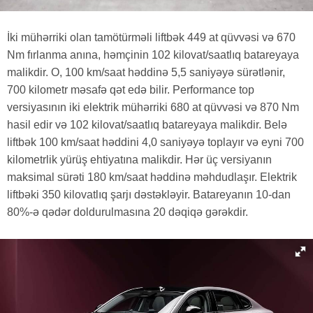
İki mühərriki olan tamötürməli liftbək 449 at qüvvəsi və 670
Nm fırlanma anına, həmçinin 102 kilovat/saatlıq batareyaya
malikdir. O, 100 km/saat həddinə 5,5 saniyəyə sürətlənir,
700 kilometr məsafə qət edə bilir. Performance top
versiyasının iki elektrik mühərriki 680 at qüvvəsi və 870 Nm
hasil edir və 102 kilovat/saatlıq batareyaya malikdir. Belə
liftbək 100 km/saat həddini 4,0 saniyəyə toplayır və eyni 700
kilometrlik yürüş ehtiyatına malikdir. Hər üç versiyanın
maksimal sürəti 180 km/saat həddinə məhdudlaşır. Elektrik
liftbəki 350 kilovatlıq şarjı dəstəkləyir. Batareyanın 10-dan
80%-ə qədər doldurulmasına 20 dəqiqə gərəkdir.