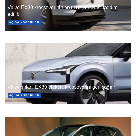
Volvo EX30 krossoverinin ən ucuz versiyası təqdim
edilib
#QISA XƏBƏRLƏR
Volvo şirkəti EX30 elektrik krossoverini geri çağırır
#QISA XƏBƏRLƏR