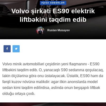
#QISA XƏBƏRLƏR
Volvo şirkəti ES90 elektrik
liftbəkini təqdim edib
Ruslan Musayev
Volvo minik avtomobilləri çeşidinin yeni flaqmanını - ES90
liftbəkini təqdim edib. O, yanacaqlı S90 sedanına qoşulacaq,
lakin ölçülərinə görə onu üstələyəcək. Üstəlik, ES90 həm də
fərqli kuzov növünə malikdir: əgər ilkin anonslarda model
sedan kimi təqdim edilirdisə, əslində onun beşqapılı liftbək
olduğu ortaya çıxıb.