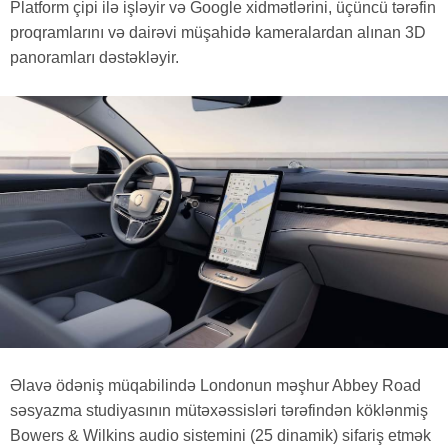
Platform çipi ilə işləyir və Google xidmətlərini, üçüncü tərəfin
proqramlarını və dairəvi müşahidə kameralardan alınan 3D
panoramları dəstəkləyir.
Əlavə ödəniş müqabilində Londonun məşhur Abbey Road
səsyazma studiyasının mütəxəssisləri tərəfindən köklənmiş
Bowers & Wilkins audio sistemini (25 dinamik) sifariş etmək