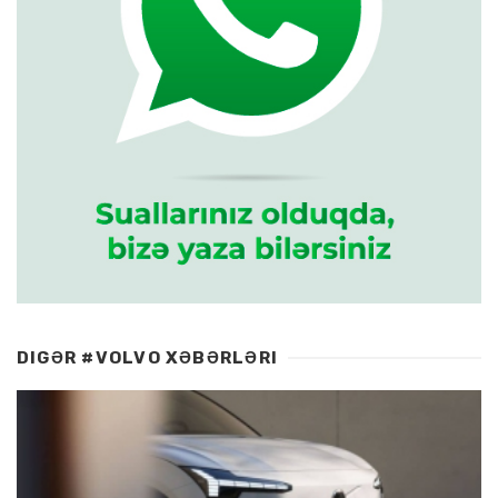
DIGƏR #VOLVO XƏBƏRLƏRI