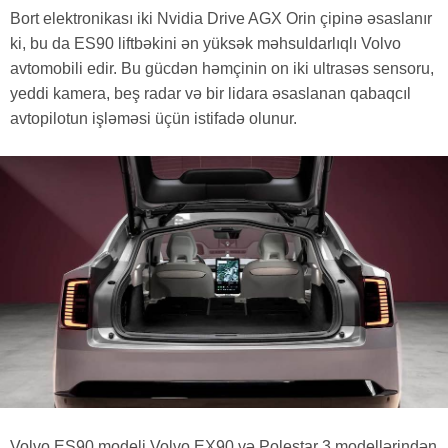
Bort elektronikası iki Nvidia Drive AGX Orin çipinə əsaslanır
ki, bu da ES90 liftbəkini ən yüksək məhsuldarlıqlı Volvo
avtomobili edir. Bu gücdən həmçinin on iki ultrasəs sensoru,
yeddi kamera, beş radar və bir lidara əsaslanan qabaqcıl
avtopilotun işləməsi üçün istifadə olunur.
Volvo ES90 modeli Volvo EX90 və Polestar 3 modellərindən