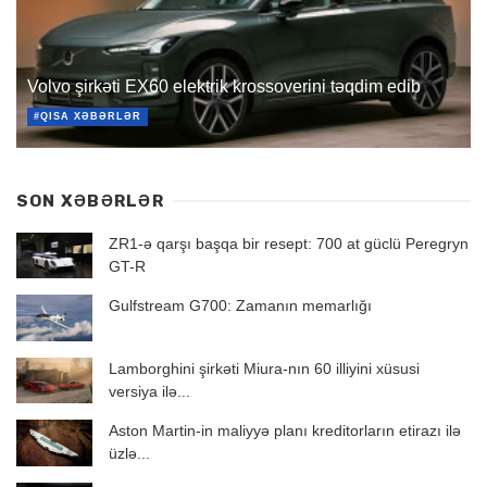
Volvo şirkəti EX60 elektrik krossoverini təqdim edib
#QISA XƏBƏRLƏR
SON XƏBƏRLƏR
ZR1-ə qarşı başqa bir resept: 700 at güclü Peregryn
GT-R
Gulfstream G700: Zamanın memarlığı
Lamborghini şirkəti Miura-nın 60 illiyini xüsusi
versiya ilə...
Aston Martin-in maliyyə planı kreditorların etirazı ilə
üzlə...