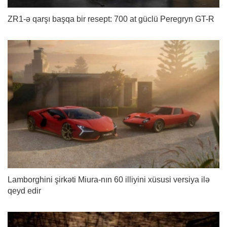
ZR1-ə qarşı başqa bir resept: 700 at güclü Peregryn GT-R
Lamborghini şirkəti Miura-nın 60 illiyini xüsusi versiya ilə
qeyd edir