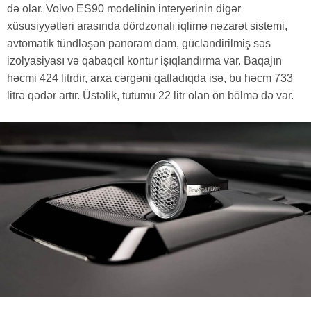
də olar. Volvo ES90 modelinin interyerinin digər
xüsusiyyətləri arasında dördzonalı iqlimə nəzarət sistemi,
avtomatik tündləşən panoram dam, gücləndirilmiş səs
izolyasiyası və qabaqcıl kontur işıqlandırma var. Baqajın
həcmi 424 litrdir, arxa cərgəni qatladıqda isə, bu həcm 733
litrə qədər artır. Üstəlik, tutumu 22 litr olan ön bölmə də var.