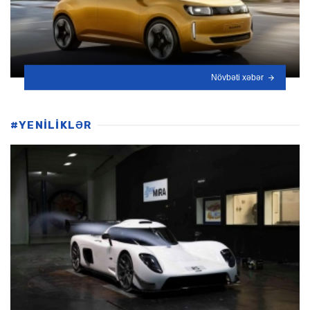
Növbəti xəbər
#YENİLİKLƏR