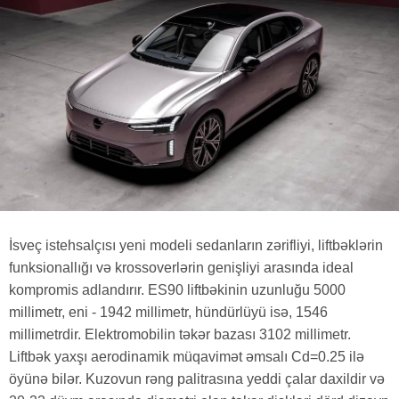
İsveç istehsalçısı yeni modeli sedanların zərifliyi, liftbəklərin
funksionallığı və krossoverlərin genişliyi arasında ideal
kompromis adlandırır. ES90 liftbəkinin uzunluğu 5000
millimetr, eni - 1942 millimetr, hündürlüyü isə, 1546
millimetrdir. Elektromobilin təkər bazası 3102 millimetr.
Liftbək yaxşı aerodinamik müqavimət əmsalı Cd=0.25 ilə
öyünə bilər. Kuzovun rəng palitrasına yeddi çalar daxildir və