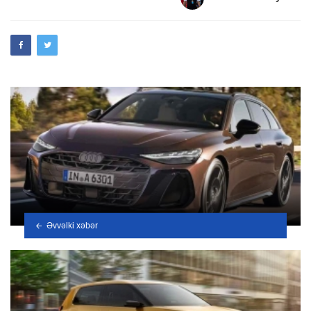
Əvvəlki xəbər