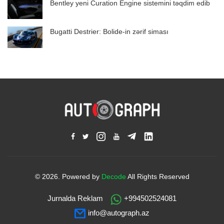
Bentley yeni Curation Engine sistemini təqdim edib
Bugatti Destrier: Bolide-in zərif siması
© 2026. Powered by
Decode
All Rights Reserved
Jurnalda Reklam
+994502524081
info@autograph.az