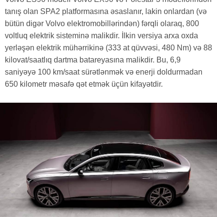
tanış olan SPA2 platformasına əsaslanır, lakin onlardan (və
bütün digər Volvo elektromobillərindən) fərqli olaraq, 800
voltluq elektrik sisteminə malikdir. İlkin versiya arxa oxda
yerləşən elektrik mühərrikinə (333 at qüvvəsi, 480 Nm) və 88
kilovat/saatlıq dartma batareyasına malikdir. Bu, 6,9
saniyəyə 100 km/saat sürətlənmək və enerji doldurmadan
650 kilometr məsafə qət etmək üçün kifayətdir.