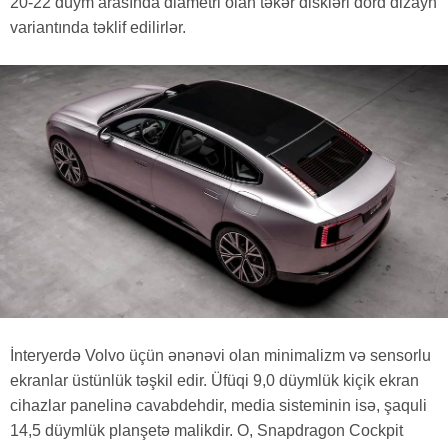
20-22 düym arasında diametri olan təkər diskləri dörd dizayn
variantında təklif edilirlər.
İnteryerdə Volvo üçün ənənəvi olan minimalizm və sensorlu
ekranlar üstünlük təşkil edir. Üfüqi 9,0 düymlük kiçik ekran
cihazlar panelinə cavabdehdir, media sisteminin isə, şaquli
14,5 düymlük planşetə malikdir. O, Snapdragon Cockpit