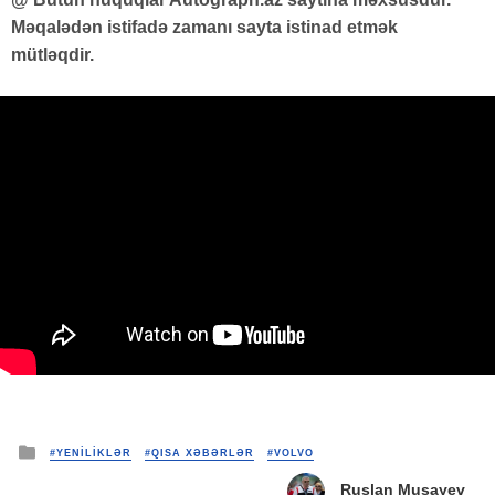
Məqalədən istifadə zamanı sayta istinad etmək
mütləqdir.
Posted
#YENİLİKLƏR
#QISA XƏBƏRLƏR
#VOLVO
in
Ruslan Musayev