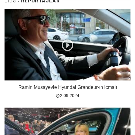
DİGƏR
REPORTAJLAR
Ramin Musayevlə Hyundai Grandeur-ın icmalı
2 09 2024