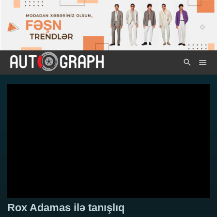
Rox Adamas ilə tanışlıq