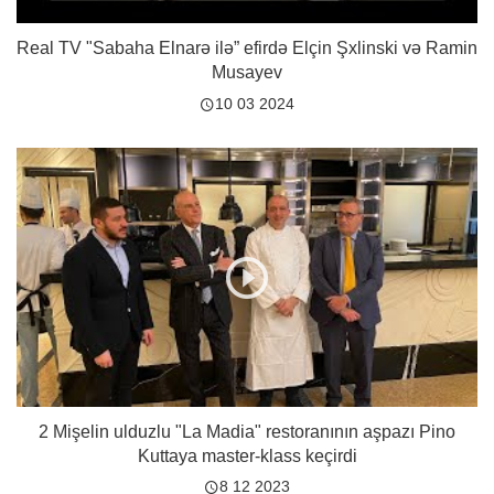
Real TV "Sabaha Elnarə ilə” efirdə Elçin Şxlinski və Ramin
Musayev
10 03 2024
2 Mişelin ulduzlu "La Madia" restoranının aşpazı Pino
Kuttaya master-klass keçirdi
8 12 2023