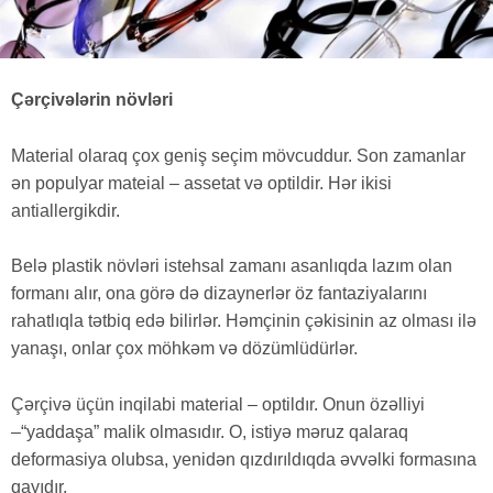
Çərçivələrin növləri
Material olaraq çox geniş seçim mövcuddur. Son zamanlar
ən populyar mateial – assetat və optildir. Hər ikisi
antiallergikdir.
Belə plastik növləri istehsal zamanı asanlıqda lazım olan
formanı alır, ona görə də dizaynerlər öz fantaziyalarını
rahatlıqla tətbiq edə bilirlər. Həmçinin çəkisinin az olması ilə
yanaşı, onlar çox möhkəm və dözümlüdürlər.
Çərçivə üçün inqilabi material – optildır. Onun özəlliyi
–“yaddaşa” malik olmasıdır. O, istiyə məruz qalaraq
deformasiya olubsa, yenidən qızdırıldıqda əvvəlki formasına
qayıdır.