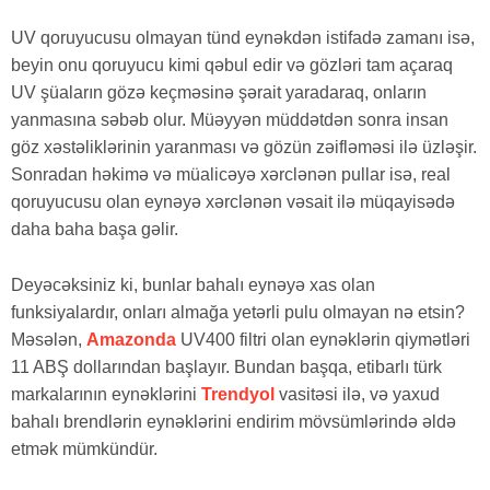
UV qoruyucusu olmayan tünd eynəkdən istifadə zamanı isə,
beyin onu qoruyucu kimi qəbul edir və gözləri tam açaraq
UV şüaların gözə keçməsinə şərait yaradaraq, onların
yanmasına səbəb olur. Müəyyən müddətdən sonra insan
göz xəstəliklərinin yaranması və gözün zəifləməsi ilə üzləşir.
Sonradan həkimə və müalicəyə xərclənən pullar isə, real
qoruyucusu olan eynəyə xərclənən vəsait ilə müqayisədə
daha baha başa gəlir.
Deyəcəksiniz ki, bunlar bahalı eynəyə xas olan
funksiyalardır, onları almağa yetərli pulu olmayan nə etsin?
Məsələn,
Amazonda
UV400 filtri olan eynəklərin qiymətləri
11 ABŞ dollarından başlayır. Bundan başqa, etibarlı türk
markalarının eynəklərini
Trendyol
vasitəsi ilə, və yaxud
bahalı brendlərin eynəklərini endirim mövsümlərində əldə
etmək mümkündür.