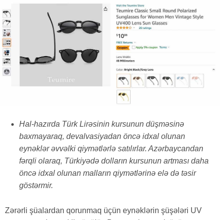
Hal-hazırda Türk Lirəsinin kursunun düşməsinə
baxmayaraq, devalvasiyadan öncə idxal olunan
eynəklər əvvəlki qiymətlərlə satılırlar. Azərbaycandan
fərqli olaraq, Türkiyədə dolların kursunun artması daha
öncə idxal olunan malların qiymətlərinə elə də təsir
göstərmir.
Zərərli şüalardan qorunmaq üçün eynəklərin şüşələri UV