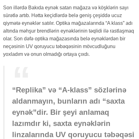
Son illərdə Bakıda eynək satan mağaza və köşklərin sayı
sürətlə artıb. Hətta keçidlərdə belə geniş çeşiddə ucuz
qiymətə eynəklər satılır. Optika mağazalarında “A klass” adı
altında məhşur brendlərin eynəklərinin təqlidi ilə rastlaşmaq
olar. Son dəfə optika mağazasında belə eynəklərdən bir
neçəsinin UV qoruyucu təbəqəsinin mövcudluğunu
yoxladım və onun olmadığı ortaya çıxdı.
“Replika” və “A-klass” sözlərinə
aldanmayın, bunların adı “saxta
eynək”dir. Bir şeyi anlamaq
lazımdır ki, saxta eynəklərin
linzalarında UV qoruyucu təbəqəsi