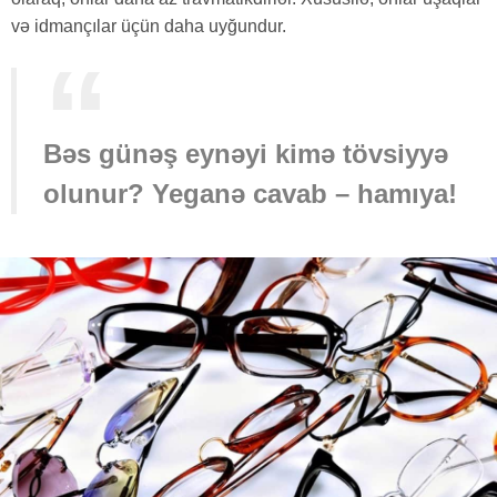
və idmançılar üçün daha uyğundur.
Bəs günəş eynəyi kimə tövsiyyə
olunur? Yeganə cavab – hamıya!