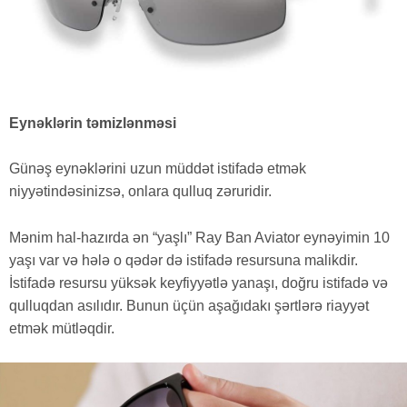
Eynəklərin təmizlənməsi
Günəş eynəklərini uzun müddət istifadə etmək
niyyətindəsinizsə, onlara qulluq zəruridir.
Mənim hal-hazırda ən “yaşlı” Ray Ban Aviator eynəyimin 10
yaşı var və hələ o qədər də istifadə resursuna malikdir.
İstifadə resursu yüksək keyfiyyətlə yanaşı, doğru istifadə və
qulluqdan asılıdır. Bunun üçün aşağıdakı şərtlərə riayyət
etmək mütləqdir.