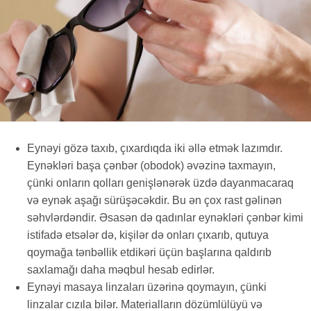
Eynəyi gözə taxıb, çıxardıqda iki əllə etmək lazımdır.
Eynəkləri başa çənbər (obodok) əvəzinə taxmayın,
çünki onların qolları genişlənərək üzdə dayanmacaraq
və eynək aşağı sürüşəcəkdir. Bu ən çox rast gəlinən
səhvlərdəndir. Əsasən də qadınlar eynəkləri çənbər kimi
istifadə etsələr də, kişilər də onları çıxarıb, qutuya
qoymağa tənbəllik etdikəri üçün başlarına qaldırıb
saxlamağı daha məqbul hesab edirlər.
Eynəyi masaya linzaları üzərinə qoymayın, çünki
linzalar cızıla bilər. Materialların dözümlülüyü və