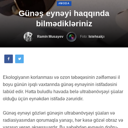
#MODA
Günəş eynəyi haqqında
bilmədikləriniz
Ramin Musayev
Foto:
Istehsalçı
Ekologiyanın korlanması və ozon təbəqəsinin zəifləməsi il
boyu günün işıqlı vaxtarında günəş eynəyinin istifadəsini
labüd edir. Hətta buludlu havada belə ultrabənövşəyi şüalar
olduğu üçün eynəkdən istifadə zəruridir.
Günəş eynəyi gözləri günəşin ultrabənövşəyi şüaları və
radiasiyasından qorumaqla yanaşı, hər kəsə gözəl obraz və
yaraşıq verən aksessuardır. Bu səbəbdən eynəyin doğru-