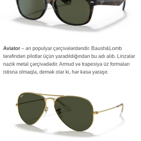
Aviator
– ən populyar çərçivələrdəndir. Baush&Lomb
tərəfindən pilotlar üçün yaradıldığından bu adı alıb. Linzalar
nazik metal çərçivədədir. Armud və trapesiya üz formaları
istisna olmaqla, demək olar ki, hər kəsə yaraşır.