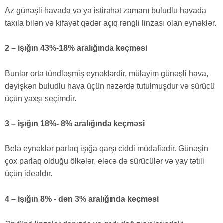
Az günəşli havada və ya istirahət zamanı buludlu havada
taxıla bilən və kifayət qədər açıq rəngli linzası olan eynəklər.
2 – işığın 43%-18% aralığında keçməsi
Bunlar orta tündləşmiş eynəklərdir, mülayim günəşli hava,
dəyişkən buludlu hava üçün nəzərdə tutulmuşdur və sürücü
üçün yaxşı seçimdir.
3 – işığın 18%- 8% aralığında keçməsi
Belə eynəklər parlaq işığa qarşı ciddi müdafiədir. Günəşin
çox parlaq olduğu ölkələr, eləcə də sürücülər və yay tətili
üçün idealdır.
4 – işığın 8% - dən 3% aralığında keçməsi