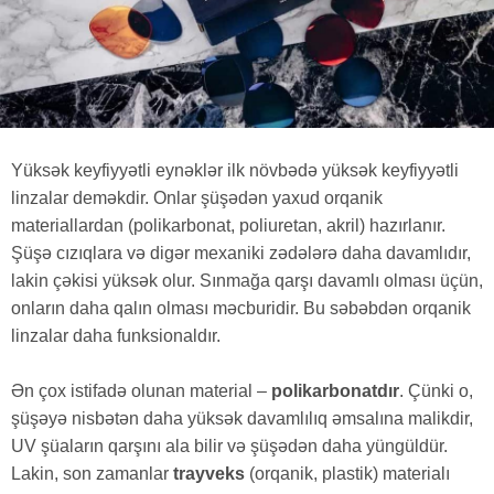
Yüksək keyfiyyətli eynəklər ilk növbədə yüksək keyfiyyətli
linzalar deməkdir. Onlar şüşədən yaxud orqanik
materiallardan (polikarbonat, poliuretan, akril) hazırlanır.
Şüşə cızıqlara və digər mexaniki zədələrə daha davamlıdır,
lakin çəkisi yüksək olur. Sınmağa qarşı davamlı olması üçün,
onların daha qalın olması məcburidir. Bu səbəbdən orqanik
linzalar daha funksionaldır.
Ən çox istifadə olunan material –
polikarbonatdır
. Çünki o,
şüşəyə nisbətən daha yüksək davamlılıq əmsalına malikdir,
UV şüaların qarşını ala bilir və şüşədən daha yüngüldür.
Lakin, son zamanlar
trayveks
(orqanik, plastik) materialı