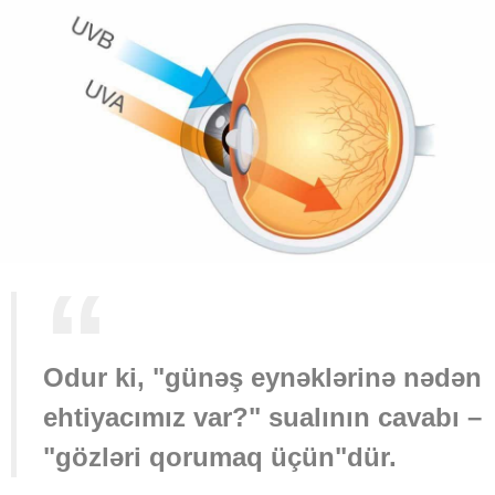
Odur ki, "günəş eynəklərinə nədən
ehtiyacımız var?" sualının cavabı –
"gözləri qorumaq üçün"dür.