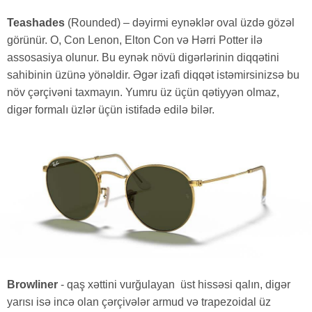
Teashades
(Rounded) – dəyirmi eynəklər oval üzdə gözəl
görünür. O, Con Lenon, Elton Con və Hərri Potter ilə
assosasiya olunur. Bu eynək növü digərlərinin diqqətini
sahibinin üzünə yönəldir. Əgər izafi diqqət istəmirsinizsə bu
növ çərçivəni taxmayın. Yumru üz üçün qətiyyən olmaz,
digər formalı üzlər üçün istifadə edilə bilər.
Browliner
- qaş xəttini vurğulayan üst hissəsi
qalın, digər
yarısı isə incə olan çərçivələr armud və trapezoidal üz