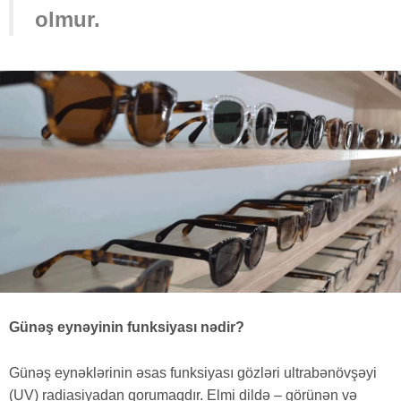
olmur.
Günəş eynəyinin funksiyası nədir?
Günəş eynəklərinin əsas funksiyası gözləri ultrabənövşəyi
(UV) radiasiyadan qorumaqdır. Elmi dildə – görünən və