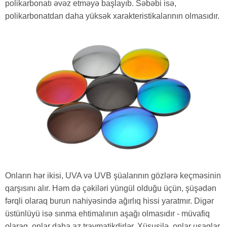
polikarbonatı əvəz etməyə başlayıb. Səbəbi isə,
polikarbonatdan daha yüksək xarakteristikalarının olmasıdır.
Onların hər ikisi, UVA və UVB şüalarının gözlərə keçməsinin
qarşısını alır. Həm də çəkiləri yüngül olduğu üçün, şüşədən
fərqli olaraq burun nahiyəsində ağırlıq hissi yaratmır. Digər
üstünlüyü isə sınma ehtimalının aşağı olmasıdır - müvafiq
olaraq, onlar daha az travmatikdirlər. Xüsusilə, onlar uşaqlar