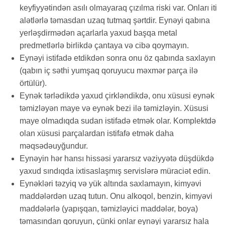
keyfiyyətindən asılı olmayaraq çızılma riski var. Onları iti
alətlərlə təmasdan uzaq tutmaq şərtdir. Eynəyi qabına
yerləşdirmədən açarlarla yaxud başqa metal
predmetlərlə birlikdə çantaya və cibə qoymayın.
Eynəyi istifadə etdikdən sonra onu öz qabında saxlayın
(qabın iç səthi yumşaq qoruyucu məxmər parça ilə
örtülür).
Eynək tərlədikdə yaxud çirkləndikdə, onu xüsusi eynək
təmizləyən maye və eynək bezi ilə təmizləyin. Xüsusi
maye olmadıqda sudan istifadə etmək olar. Komplektdə
olan xüsusi parçalardan istifafə etmək daha
məqsədəuyğundur.
Eynəyin hər hansı hissəsi yararsız vəziyyətə düşdükdə
yaxud sındıqda ixtisaslaşmış servislərə müraciət edin.
Eynəkləri təzyiq və yük altında saxlamayın, kimyəvi
maddələrdən uzaq tutun. Onu alkoqol, benzin, kimyəvi
maddələrlə (yapışqan, təmizləyici maddələr, boya)
təmasından qoruyun, çünki onlar eynəyi yararsız hala