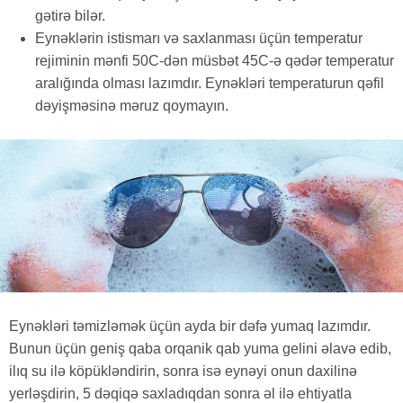
gətirə bilər.
Eynəklərin istismarı və saxlanması üçün temperatur
rejiminin mənfi 50C-dən müsbət 45C-ə qədər temperatur
aralığında olması lazımdır. Eynəkləri temperaturun qəfil
dəyişməsinə məruz qoymayın.
Eynəkləri təmizləmək üçün ayda bir dəfə yumaq lazımdır.
Bunun üçün geniş qaba orqanik qab yuma gelini əlavə edib,
ilıq su ilə köpükləndirin, sonra isə eynəyi onun daxilinə
yerləşdirin, 5 dəqiqə saxladıqdan sonra əl ilə ehtiyatla