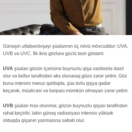
Günəşin ultabənövşəyi şüalarının üç növü mövcuddur: UVA,
UVB və UVC. İlk ikisi gözlərə güclü təsir göstərir.
UVA
şüaları gözün içərisinə buynuzlu qişa vasitəsilə daxil
olur və büllur tərəfindən əks olunaraq gözə zərər yetirir. Göz
buna intensiv məruz qaldıqda, şüa torlu qişya qədər
keçərək, müalicəsi və bərpası mümkün olmayan zərər yetirir.
UVB
şüaları hiss olunmür, gözün buynuzlu qişası tərəfindən
rahat keçirilir, lakin günəş radiasiyası intensiv yüksək
olduqda qişanın yanmasına səbəb olur.