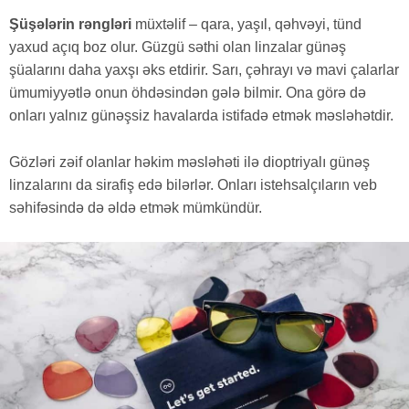
Şüşələrin rəngləri
müxtəlif – qara, yaşıl, qəhvəyi, tünd
yaxud açıq boz olur. Güzgü səthi olan linzalar günəş
şüalarını daha yaxşı əks etdirir. Sarı, çəhrayı və mavi çalarlar
ümumiyyətlə onun öhdəsindən gələ bilmir. Ona görə də
onları yalnız günəşsiz havalarda istifadə etmək məsləhətdir.
Gözləri zəif olanlar həkim məsləhəti ilə dioptriyalı günəş
linzalarını da sirafiş edə bilərlər. Onları istehsalçıların veb
səhifəsində də əldə etmək mümkündür.