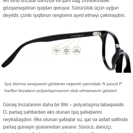
Ən tünd linzalar dənizdə və qarlı dağ zirvələrindəki
gözqamaşdıran işıqdan qoruyur. Sürücülük üçün uyğun
deyildir, çünki işıqforun rənglərini ayırd etməyi çətinləşdirir.
İşıq ötürmə səviyyəsini göstərən rəqəmin yanındakı N yaxud P
hərfləri linzaların polyarlaşmasının olub-olmamasını göstərir.
Günəş linzalarının daha bir filtri –
polyarlaşma
təbəqəsidir
.
O, parlaq səhtlərdən əks olunan işıq şəfəqlərini
neytrallaşdırır. Əks olunan şəfəqlər su, qar və asfalt sətfində
parlaq günəşin şüalarından yaranır. Sürücü, dənizçi,