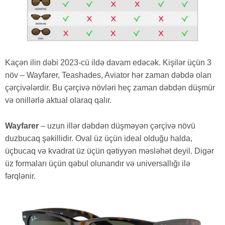
Kaçən ilin dəbi 2023-cü ildə davam edəcək. Kişilər üçün 3
növ – Wayfarer, Teashades, Aviator hər zaman dəbdə olan
çərçivələrdir. Bu çərçivə növləri heç zaman dəbdən düşmür
və onillərlə aktual olaraq qalır.
Wayfarer
– uzun illər dəbdən düşməyən çərçivə növü
duzbucaq şəkillidir. Oval üz üçün ideal olduğu halda,
üçbucaq və kvadrat üz üçün qətiyyən məsləhət deyil. Digər
üz formaları üçün qəbul olunandır və universallığı ilə
fərqlənir.