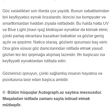
Göz xəstəlikləri son illərdə çox yayılıb. Bunun səbəblərindən
biri keyfiyyətsiz eynək linzalarıdır, ikincisi isə kompyuter və
smartfonlardan həddən ziyadə istifadədir. Bu halda hətta UV
və Blue Light (mavi işıq) bloklayan eynəklər də kömək etmir,
çünki parlaq ekranlara baxarkən bəbəklər və gözlər geniş
açılır və qırpılmır. Nəticə olaraq, gözlərin quruması baş verir.
Ona görə xüsusi göz damcılarından istifadə etmək yaxud
gözləri tez-tez qırpmağa alışmaq lazımdır. Ən başlıcası isə
keyfiyyətli eynəklərdən istifadə edin.
Gözlərinizi qoruyun, çünki sağlamlıq insanın həyatına və
psixikasına təsir edən başlıca amildir.
© Bütün hüquqlar Autograph.az saytına məxsusdur.
Məqalədən istifadə zamanı sayta istinad etmək
mütləqdir.