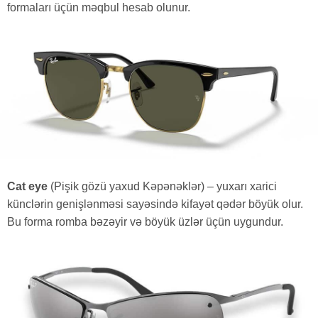
formaları üçün məqbul hesab olunur.
Cat eye
(Pişik gözü yaxud Kəpənəklər) – yuxarı xarici
künclərin genişlənməsi sayəsində kifayət qədər böyük olur.
Bu forma romba bəzəyir və böyük üzlər üçün uygundur.