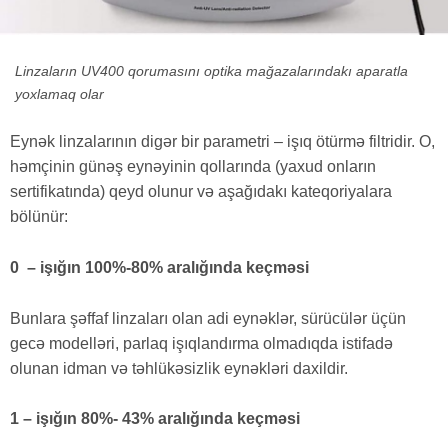
Linzaların UV400 qorumasını optika mağazalarındakı aparatla
yoxlamaq olar
Eynək linzalarının digər bir parametri – işıq ötürmə filtridir. O,
həmçinin günəş eynəyinin qollarında (yaxud onların
sertifikatında) qeyd olunur və aşağıdakı kateqoriyalara
bölünür:
0 – işığın 100%-80% aralığında keçməsi
Bunlara şəffaf linzaları olan adi eynəklər, sürücülər üçün
gecə modelləri, parlaq işıqlandırma olmadıqda istifadə
olunan idman və təhlükəsizlik eynəkləri daxildir.
1 – işığın 80%- 43% aralığında keçməsi