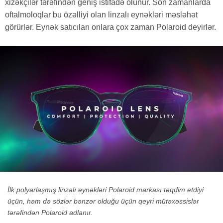
xizəkçilər tərəfindən geniş istifadə olunur. Son zamanlarda
oftalmoloqlar bu özəlliyi olan linzalı eynəkləri məsləhət
görürlər. Eynək satıcıları onlara çox zaman
Polaroid
deyirlər.
İlk polyarlaşmış linzalı eynəkləri Polaroid markası təqdim etdiyi
üçün, həm də sözlər bənzər olduğu üçün qeyri mütəxəssislər
tərəfindən Polaroid adlanır.