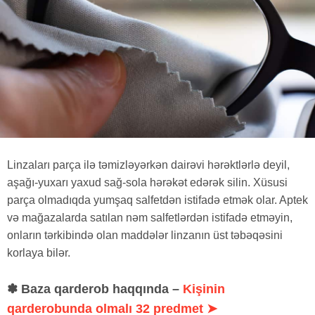
Linzaları parça ilə təmizləyərkən dairəvi hərəktlərlə deyil,
aşağı-yuxarı yaxud sağ-sola hərəkət edərək silin. Xüsusi
parça olmadıqda yumşaq salfetdən istifadə etmək olar. Aptek
və mağazalarda satılan nəm salfetlərdən istifadə etməyin,
onların tərkibində olan maddələr linzanın üst təbəqəsini
korlaya bilər.
✽ Baza qarderob haqqında –
Kişinin
qarderobunda olmalı 32 predmet ➤