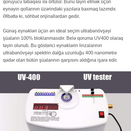
qoruyucu təbəqəsi ilə örtülür. Bunu təyin etmək üçün
eynəyin qollarının üzərindəki yazılara baxmaq lazımdır.
Əlbəttə ki, söhbət orijinallardan gedir.
Günəş eynəkləri üçün ən ideal seçim ultrabənövşəyi
şüaların 100% bloklanmasıdır. Belə qoruma UV400 olaraq
təyin olunub. Bu göstərici eynəklərin linzalarının
ultrabənövşəyi spektrin dalğa uzunluğu 400 nanometrə
qədər olan bütün şüalarının qarşısını aldığına işarə edir.