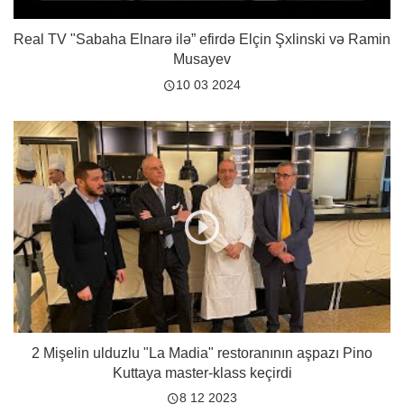
Real TV "Sabaha Elnarə ilə” efirdə Elçin Şxlinski və Ramin
Musayev
10 03 2024
2 Mişelin ulduzlu "La Madia" restoranının aşpazı Pino
Kuttaya master-klass keçirdi
8 12 2023