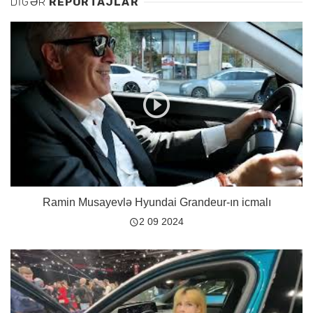
DİGƏR
REPORTAJLAR
Ramin Musayevlə Hyundai Grandeur-ın icmalı
2 09 2024